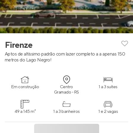
Firenze
Aptos de altíssimo padrão com lazer completo a a apenas 150
metros do Lago Negro!
Em construção
Centro
1 a 3 suítes
Gramado - RS
49 a 145 m²
1 a 3 banheiros
1 e 2 vagas