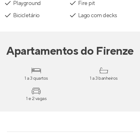
Playground
Fire pit
Bicicletário
Lago com decks
Apartamentos
do
Firenze
1 a 3 quartos
1 a 3 banheiros
1 e 2 vagas