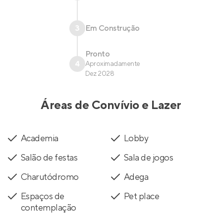
3
Em Construção
Pronto
4
Aproximadamente
Dez 2028
Áreas de Convívio e Lazer
Academia
Lobby
Salão de festas
Sala de jogos
Charutódromo
Adega
Espaços de
Pet place
contemplação