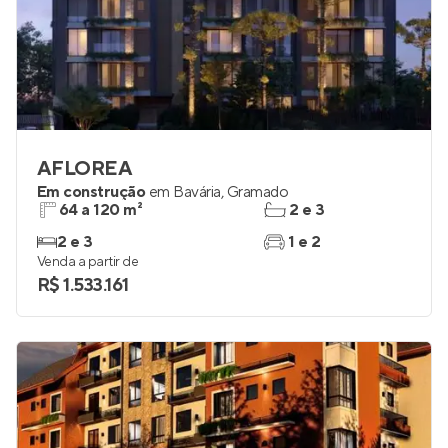
AFLOREA
Em construção
em
Bavária
,
Gramado
64 a 120 m²
2 e 3
2 e 3
1 e 2
Venda a partir de
R$ 1.533.161