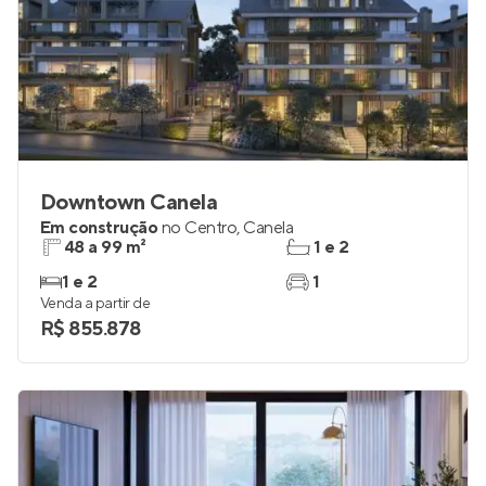
Downtown Canela
Em construção
no
Centro
,
Canela
48 a 99 m²
1 e 2
1 e 2
1
Venda a partir de
R$ 855.878