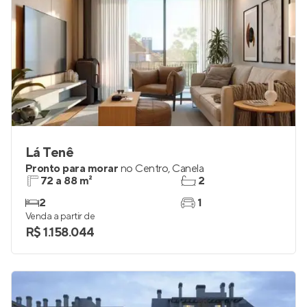
Lá Tenê
Pronto para morar
no
Centro
,
Canela
72 a 88 m²
2
2
1
Venda a partir de
R$ 1.158.044