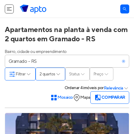
Apartamentos na planta à venda com
2 quartos em Gramado - RS
Bairro, cidade ou empreendimento
Filtrar
2 quartos
Status
Preço
Ordenar
4 imóveis
por
Relevância
Mosaico
Mapa
COMPARAR