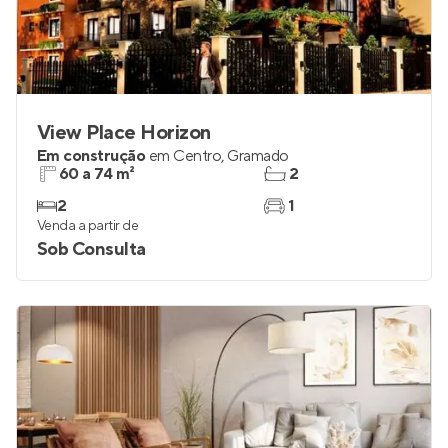
View Place Horizon
Em construção
em
Centro
,
Gramado
60 a 74 m²
2
2
1
Venda a partir de
Sob Consulta