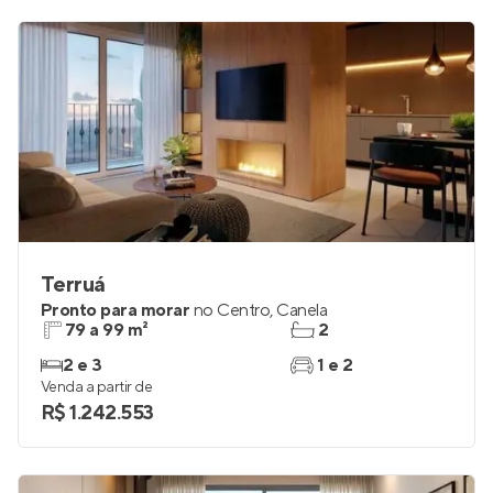
Terruá
Pronto para morar
no
Centro
,
Canela
79 a 99 m²
2
2 e 3
1 e 2
Venda a partir de
R$ 1.242.553