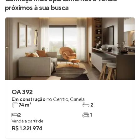
próximos à sua busca
OA 392
Em construção
no
Centro
,
Canela
74 m²
2
2
1
Venda a partir de
R$ 1.221.974