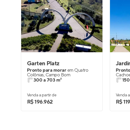
Garten Platz
Jard
Pronto para morar
em
Quatro
Pronto
Colônias
,
Campo Bom
Cachoe
300 a 703 m²
150
Venda a partir de
Venda a 
R$ 196.962
R$ 119