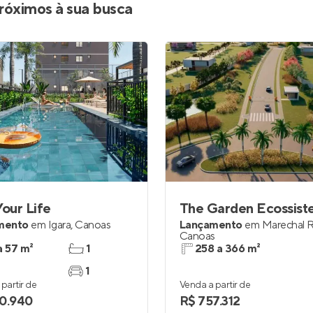
róximos à sua busca
Your Life
mento
em
Igara
,
Canoas
Lançamento
em
Marechal 
Canoas
a 57 m²
1
258 a 366 m²
1
partir de
Venda a partir de
0.940
R$ 757.312