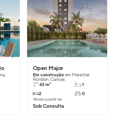
lo
Open Major
ima
,
Em construção
em
Marechal
Rondon
,
Canoas
43 m²
1
2
0
Venda a partir de
Sob Consulta