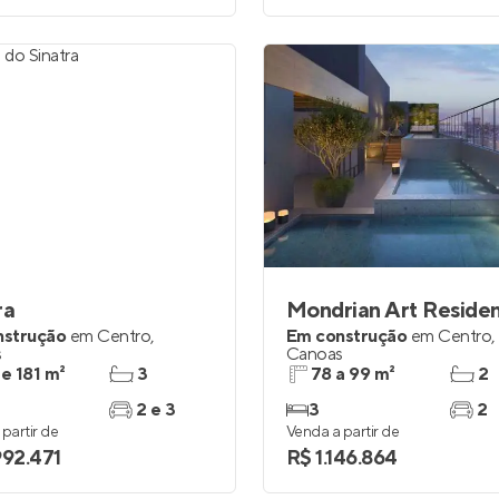
ra
Mondrian Art Reside
nstrução
em
Centro
,
Em construção
em
Centro
,
s
Canoas
 e 181 m²
3
78 a 99 m²
2
2 e 3
3
2
partir de
Venda a partir de
992.471
R$ 1.146.864