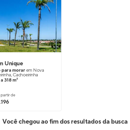
im Unique
 para morar
em
Nova
irinha
,
Cachoeirinha
 a 318 m²
partir de
.196
Você chegou ao fim dos resultados da busca