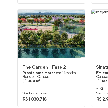
The Garden - Fase 2
Sinat
Pronto para morar
em
Marechal
Em co
Rondon
,
Canoas
Canoa
300 m²
165
3
Venda a partir de
Venda a 
R$ 1.030.718
R$ 2.