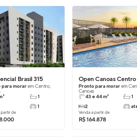
encial Brasil 315
Open Canoas Centro
 para morar
em
Centro
,
Pronto para morar
em
Cen
s
Canoas
m²
1
43 e 44 m²
1
1
2
at
partir de
Venda a partir de
8.000
R$ 164.878