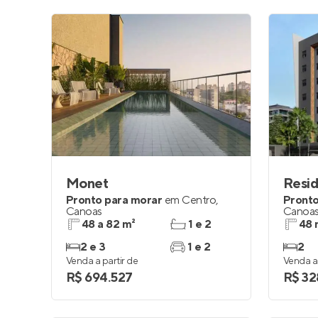
Monet
Resid
Pronto para morar
em
Centro
,
Pronto
Canoas
Canoa
48 a 82 m²
1 e 2
48 
2 e 3
1 e 2
2
Venda a partir de
Venda a 
R$ 694.527
R$ 32