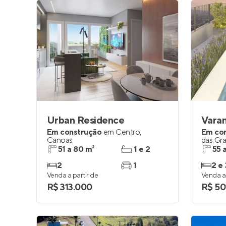
Urban Residence
Varan
Em construção
em
Centro
,
Em co
Canoas
das Gr
51 a 80 m²
1 e 2
55 
2
1
2 e 
Venda a partir de
Venda a 
R$ 313.000
R$ 50