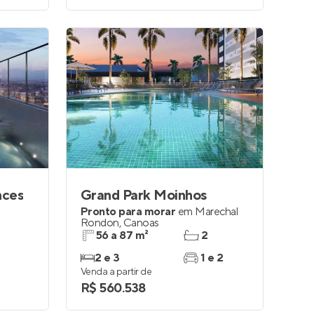
nces
Grand Park Moinhos
Pronto para morar
em
Marechal
Rondon
,
Canoas
56 a 87 m²
2
2 e 3
1 e 2
Venda a partir de
R$ 560.538