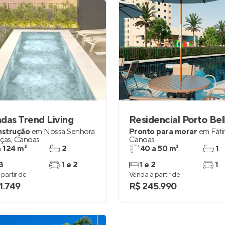
das Trend Living
Residencial Porto Bel
nstrução
em
Nossa Senhora
Pronto para morar
em
Fát
aças
,
Canoas
Canoas
a 124 m²
2
40 a 50 m²
1
3
1 e 2
1 e 2
1
partir de
Venda a partir de
1.749
R$ 245.990