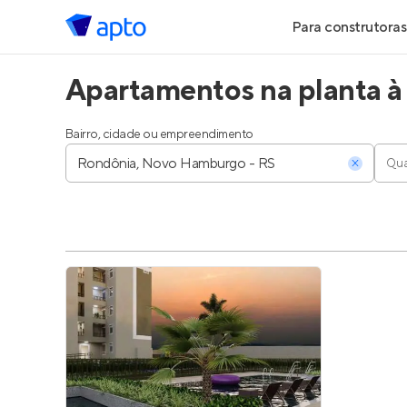
Para construtoras
Apartamentos na planta 
Geração de Le
Geração de Vis
Bairro, cidade ou empreendimento
Qua
Geração de Ve
Maiores Const
Parcerias Imobi
Anunciar Imóve
Entrar no Pa