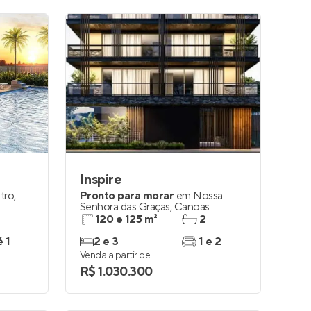
Inspire
tro
,
Pronto para morar
em
Nossa
Senhora das Graças
,
Canoas
120 e 125 m²
2
é 1
2 e 3
1 e 2
Venda a partir de
R$ 1.030.300