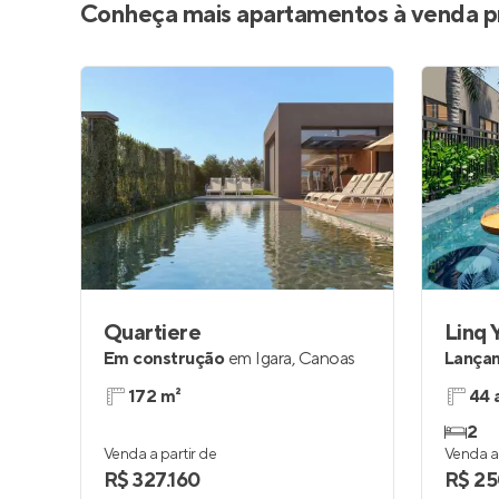
Conheça mais apartamentos à venda p
Quartiere
Linq 
Em construção
em
Igara
,
Canoas
Lança
172 m²
44 
2
Venda a partir de
Venda a 
R$ 327.160
R$ 25