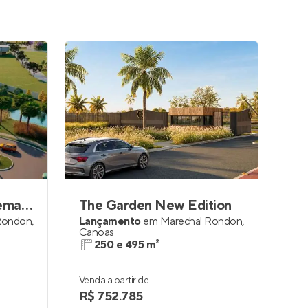
The Garden Ecossistema Urbano
The Garden New Edition
Rondon
,
Lançamento
em
Marechal Rondon
,
Canoas
250 e 495 m²
Venda a partir de
R$ 752.785