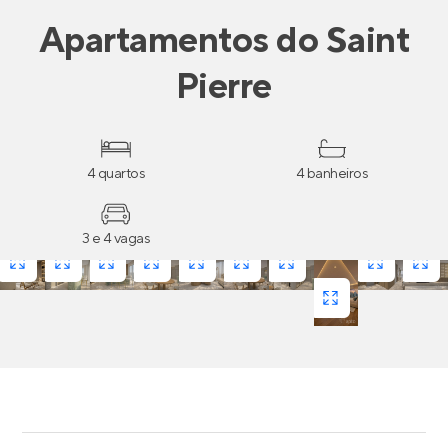
Apartamentos
do
Saint
Pierre
4 quartos
4 banheiros
3 e 4 vagas