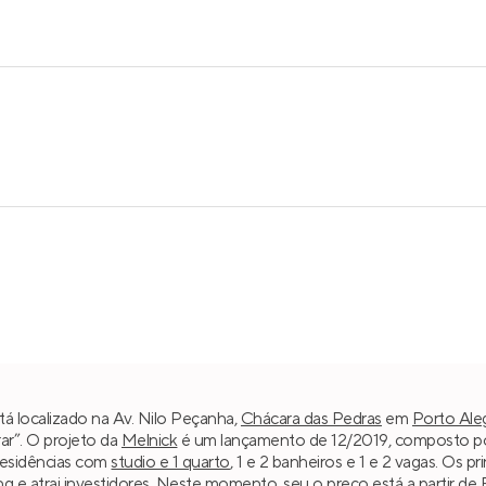
tá localizado na Av. Nilo Peçanha,
Chácara das Pedras
em
Porto Ale
ar”. O projeto da
Melnick
é um lançamento de 12/2019, composto por 
residências com
studio e 1 quarto
, 1 e 2 banheiros e 1 e 2 vagas. Os p
g e atrai investidores. Neste momento, seu o preço está a partir de 