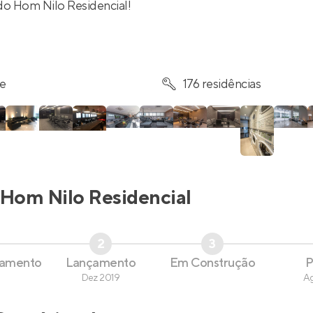
 do Hom Nilo Residencial!
re
176 residências
Hom Nilo Residencial
2
3
çamento
Lançamento
Em Construção
P
Dez 2019
A