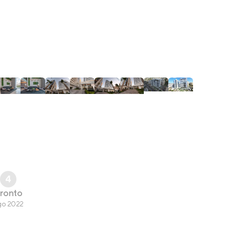
4
ronto
go 2022