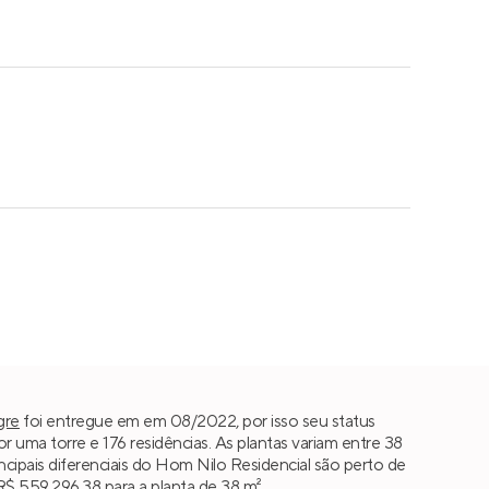
gre
foi entregue em em 08/2022, por isso seu status
uma torre e 176 residências. As plantas variam entre 38
rincipais diferenciais do Hom Nilo Residencial são perto de
R$ 559.296,38 para a planta de 38 m².