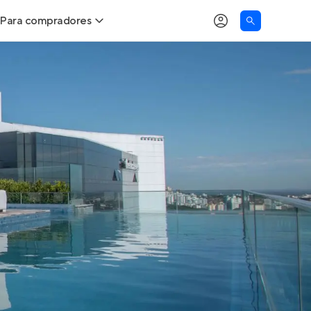
Para compradores
as
Buscar um imóvel novo
Calcule seu Poder de Compra
Comprar x Alugar
Correção do INCC
Simulador de Financiamento
Encontre um corretor