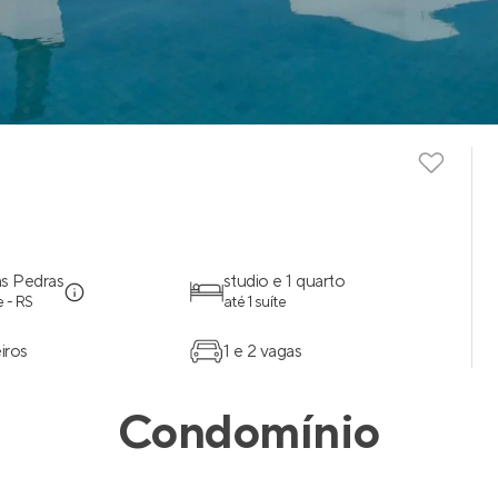
s Pedras
studio e 1 quarto
 - RS
até 1 suíte
iros
1 e 2 vagas
Condomínio