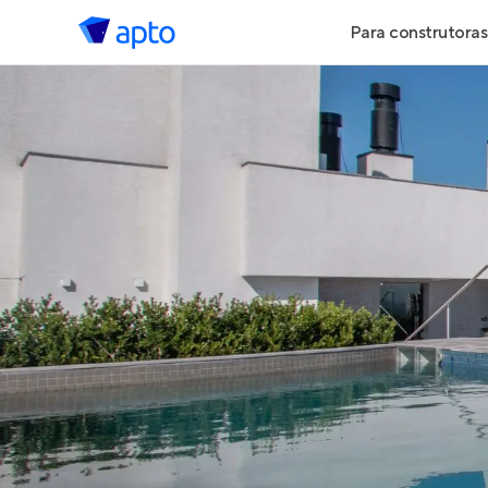
Para construtoras
Geração de 
Geração de Vi
Geração de 
Maiores Cons
Parcerias Imob
Anunciar Imó