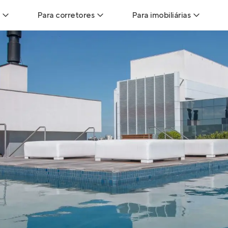
Para corretores
Para imobiliárias
Leads
Leads para Corretores
Leads para Imobiliári
sitas
Corretor+
Hub de imobiliárias
Vendas
Parcerias imobiliárias
Anunciar imóveis
trutoras
Hub de Corretores
iliárias
Perfil Verificado
veis
Anunciar imóveis