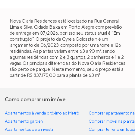
Nova Olaria Residences está localizado na Rua General
Lima e Silva,
Cidade Baixa
em
Porto Alegre
com previsão
de entrega em 07/2026, por isso seu status atual é “Em
construção”. O projeto da
Cyrela Goldsztein
é um
lançamento de 06/2023, composto por uma torre e 126
residências. As plantas variam entre 63 a 90 m², sendo
algumas residências com
2 e 3 quartos
, 2 banheiros e 1 e 2
vagas. Os principais diferenciais do Nova Olaria Residences
são perto de parque. Neste momento, seu o preço está a
partir de R$ 837.175,00 para a planta de 63 m².
Como comprar um imóvel
Apartamentos à venda próximo ao Metrô
Comprar apartamento na 
Apartamento garden
Comprar imóvel na planta
Apartamentos para investir
Comprar terreno em lote