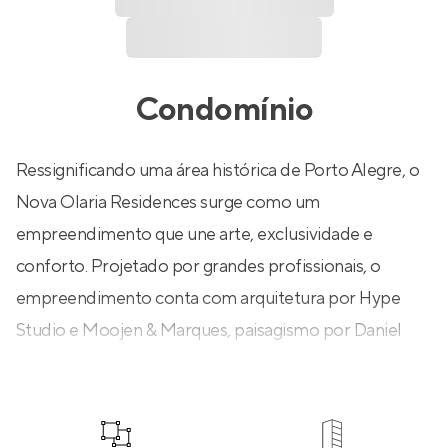
Condomínio
Ressignificando uma área histórica de Porto Alegre, o
Nova Olaria Residences surge como um
empreendimento que une arte, exclusividade e
conforto. Projetado por grandes profissionais, o
empreendimento conta com arquitetura por Hype
Studio e Moojen & Marques, paisagismo por Daniel
Dillenburg e interiores por Cássia Kroeff. Com um
rooftop único de lazer com vista para a cidade, o
condomínio possui espaços como brinquedoteca,