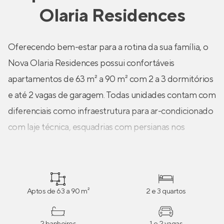
Olaria Residences
Oferecendo bem-estar para a rotina da sua família, o
Nova Olaria Residences possui confortáveis
apartamentos de 63 m² a 90 m² com 2 a 3 dormitórios
e até 2 vagas de garagem. Todas unidades contam com
diferenciais como infraestrutura para ar-condicionado
com laje técnica, esquadrias com persianas nos
dormitórios, ambientes de estar e jantar integrados,
tomada USB, cozinha aberta, churrasqueira entregue e
mais.
Aptos de 63 a 90 m²
2 e 3 quartos
2 banheiros
1 e 2 vagas