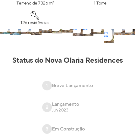
piscina externa, quiosque com churrasqueira, salão de
Terreno de 7326 m²
1 Torre
festas e mais!
126 residências
Status do
Nova Olaria Residences
1
Breve Lançamento
Lançamento
2
Jun 2023
3
Em Construção