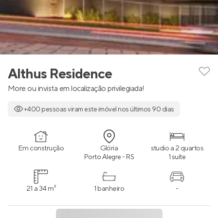
Althus Residence
More ou invista em localização privilegiada!
+400 pessoas viram este imóvel nos últimos 90 dias
Em construção
Glória
studio a 2 quartos
Porto Alegre - RS
1 suíte
21 a 34 m²
1 banheiro
-