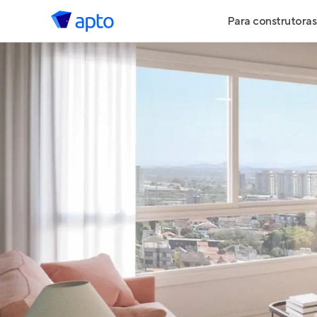
Para construtoras
Geração de 
Geração de Vi
Geração de 
Maiores Cons
Parcerias Imob
Anunciar Imó