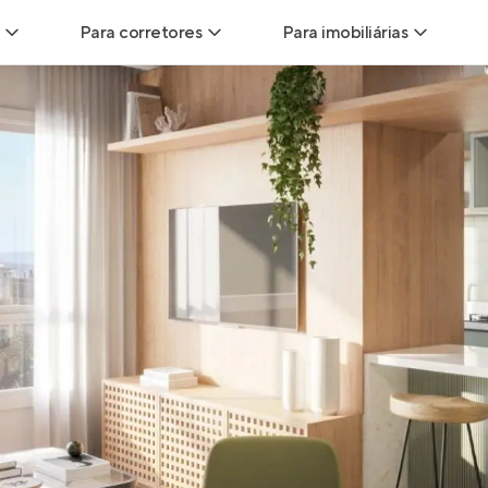
Para corretores
Para imobiliárias
Leads
Leads para Corretores
Leads para Imobiliári
sitas
Corretor+
Hub de imobiliárias
Vendas
Parcerias imobiliárias
Anunciar imóveis
trutoras
Hub de Corretores
iliárias
Perfil Verificado
veis
Anunciar imóveis