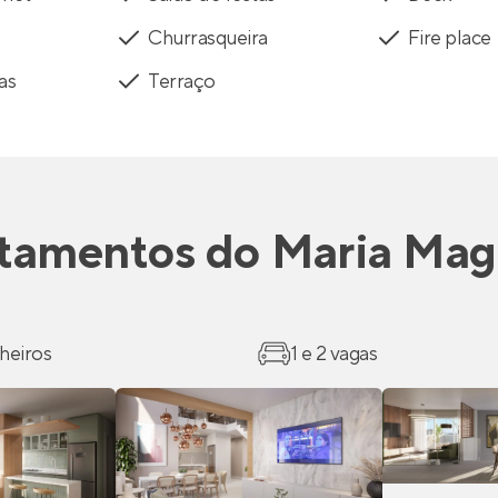
Churrasqueira
Fire place
as
Terraço
tamentos
do
Maria Mag
heiros
1 e 2 vagas