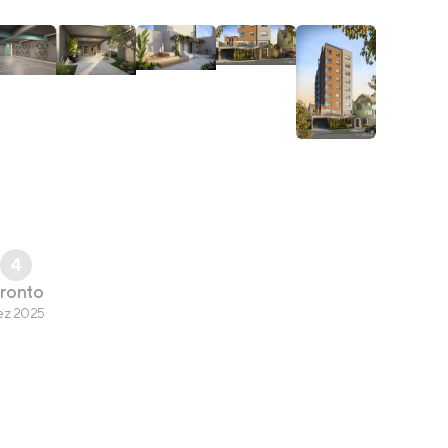
4
ronto
ez 2025