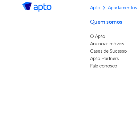
Apto
Apartamentos 
Quem somos
O Apto
Anunciar imóveis
Cases de Sucesso
Apto Partners
Fale conosco
Política de Privacidade
Termos de Serviço
Termos d
© 2015 - 2026
Apto Tecnologia Ltda.
Todos os dire