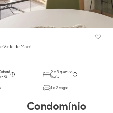
ue Vinte de Maio!
 Sabará
2 e 3 quartos
 - RS
1 suíte
s
1 e 2 vagas
Condomínio