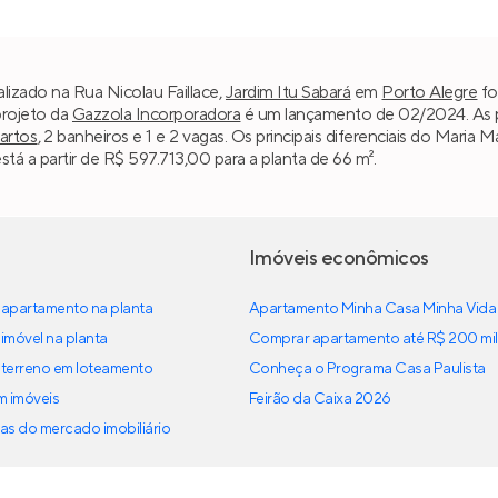
lizado na Rua Nicolau Faillace,
Jardim Itu Sabará
em
Porto Alegre
fo
projeto da
Gazzola Incorporadora
é um lançamento de 02/2024. As pl
uartos
, 2 banheiros e 1 e 2 vagas. Os principais diferenciais do Maria
á a partir de R$ 597.713,00 para a planta de 66 m².
Imóveis econômicos
apartamento na planta
Apartamento Minha Casa Minha Vida
imóvel na planta
Comprar apartamento até R$ 200 mil
terreno em loteamento
Conheça o Programa Casa Paulista
em imóveis
Feirão da Caixa 2026
as do mercado imobiliário