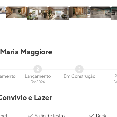
Maria Maggiore
2
3
çamento
Lançamento
Em Construção
P
Fev 2024
D
Convívio e Lazer
rmet
Salão de festas
Deck