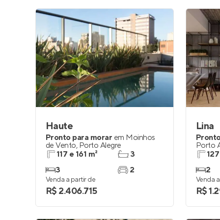
Haute
Lina
Pronto para morar
em
Moinhos
Pronto
de Vento
,
Porto Alegre
Porto 
117 e 161 m²
3
127
3
2
2
Venda a partir de
Venda a 
R$ 2.406.715
R$ 1.