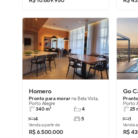
R$ 10.669.950
R$ 43
Homero
Go C
Pronto para morar
na
Bela Vista
,
Pronto
Porto Alegre
Porto 
340 m²
4
25 
4
5
1
Venda a partir de
Venda a 
R$ 6.500.000
R$ 43