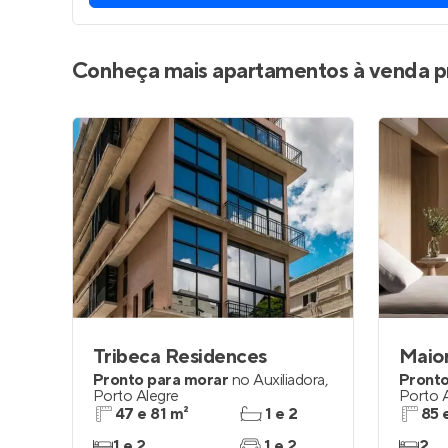
Conheça mais apartamentos à venda p
Tribeca Residences
Maio
Pronto para morar
no
Auxiliadora
,
Pronto
Porto Alegre
Porto 
47 e 81 m²
1 e 2
85 
1 e 2
1 e 2
2