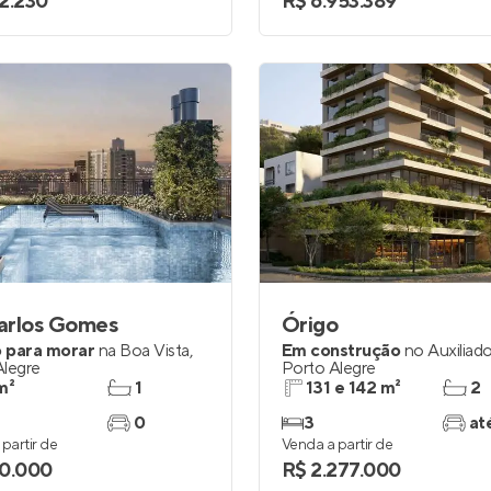
2.230
R$ 6.953.389
arlos Gomes
Órigo
 para morar
na
Boa Vista
,
Em construção
no
Auxiliad
Alegre
Porto Alegre
m²
1
131 e 142 m²
2
0
3
at
partir de
Venda a partir de
0.000
R$ 2.277.000