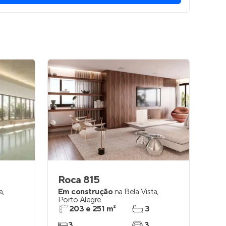
Roca 815
a
,
Em construção
na
Bela Vista
,
Porto Alegre
203 e 251 m²
3
3
3