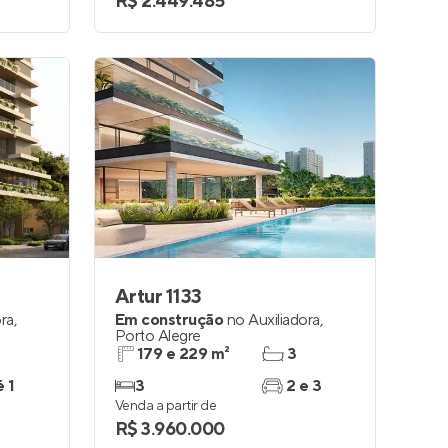
R$ 2.449.485
Artur 1133
ora
,
Em construção
no
Auxiliadora
,
Porto Alegre
179 e 229 m²
3
é 1
3
2 e 3
Venda a partir de
R$ 3.960.000