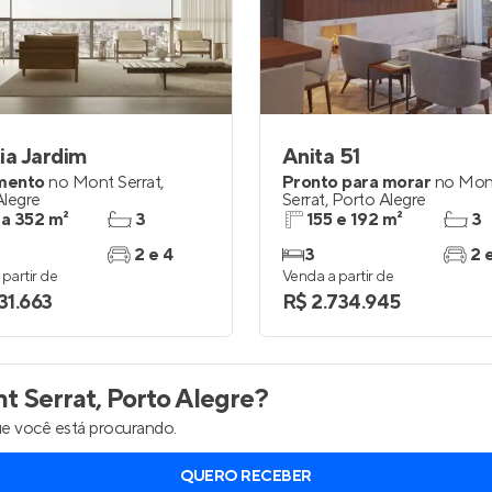
inel de Clientes
Entrar no Painel de Clientes
Entrar no Apto
ia Jardim
Anita 51
mento
no
Mont Serrat
,
Pronto para morar
no
Mon
Alegre
Serrat
,
Porto Alegre
 a 352 m²
3
155 e 192 m²
3
2 e 4
3
2 
partir de
Venda a partir de
31.663
R$ 2.734.945
 Serrat, Porto Alegre
?
e você está procurando.
QUERO RECEBER