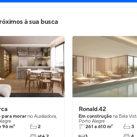
róximos à sua busca
rca
Ronald.42
 para morar
no
Auxiliadora
,
Em construção
na
Bela Vist
Alegre
Porto Alegre
e 96 m²
2
261 a 610 m²
3
até 2
3
4