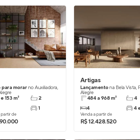
Artigas
 para morar
no
Auxiliadora
,
Lançamento
na
Bela Vista
,
Alegre
Alegre
 e 153 m²
2
484 a 968 m²
4
1
4
4 
partir de
Venda a partir de
290.000
R$ 12.428.520