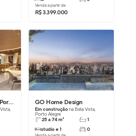
Venda a partir de
R$ 3.399.000
Cyrela by Pininfarina Porto Alegre
GO Home Design
Vista
,
Em construção
na
Bela Vista
,
Porto Alegre
25 a 74 m²
1
studio e 1
0
Venda a partir de