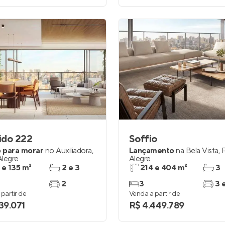
ido 222
Soffio
 para morar
no
Auxiliadora
,
Lançamento
na
Bela Vista
,
Alegre
Alegre
 e 135 m²
2 e 3
214 e 404 m²
3
2
3
3 
partir de
Venda a partir de
939.071
R$ 4.449.789