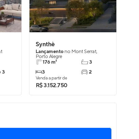
Entrar no Apto
Synthè
t
Lançamento
no
Mont Serrat
,
Porto Alegre
176 m²
3
e 3
3
2
Venda a partir de
R$ 3.152.750