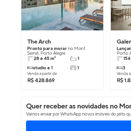
Entrar no Pa
The Arch
Galer
Pronto para morar
no
Mont
Lança
Serrat
,
Porto Alegre
Porto 
28 e 45 m²
1
154
studio e 1
1
3
Venda a partir de
Venda a 
R$ 428.869
R$ 1.8
Quer receber as novidades
no Mont
Vamos enviar por WhatsApp novos imóveis do jeito qu