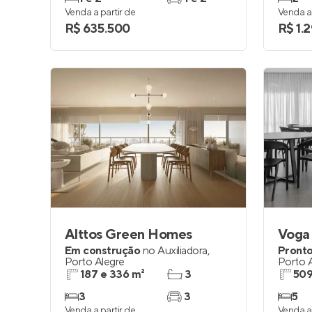
Venda a partir de
Venda a 
R$ 635.500
R$ 1.
Alttos Green Homes
Voga 
Em construção
no
Auxiliadora
,
Pronto
Porto Alegre
Porto 
187 e 336 m²
3
509
3
3
5
Venda a partir de
Venda a 