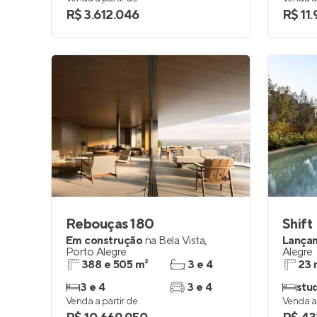
R$ 3.612.046
R$ 11
Rebouças 180
Shift
Em construção
na
Bela Vista
,
Lança
Porto Alegre
Alegre
388 e 505 m²
3 e 4
23 
3 e 4
3 e 4
stu
Venda a partir de
Venda a 