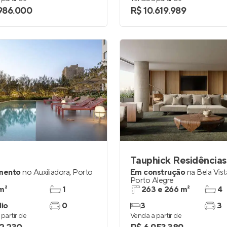
.986.000
R$ 10.619.989
Tauphick Residências
mento
no
Auxiliadora
,
Porto
Em construção
na
Bela Vist
Porto Alegre
m²
1
263 e 266 m²
4
dio
0
3
3
partir de
Venda a partir de