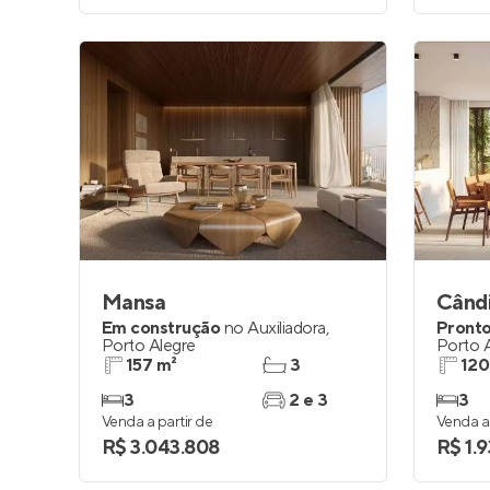
Mansa
Când
Em construção
no
Auxiliadora
,
Pronto
Porto Alegre
Porto 
157 m²
3
120
3
2 e 3
3
Venda a partir de
Venda a 
R$ 3.043.808
R$ 1.