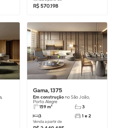
R$ 570.198
Gama, 1375
a
,
Em construção
no
São João
,
Porto Alegre
159 m²
3
3
1 e 2
Venda a partir de