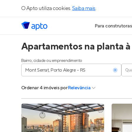
O Apto utiliza cookies.
Saiba mais
.
Para construtoras
Apartamentos na planta à 
Geração de Le
Geração de Vis
Bairro, cidade ou empreendimento
Qua
Geração de Ve
Ordenar
4 imóveis
por
Relevância
Maiores Const
Parcerias Imobi
Anunciar Imóve