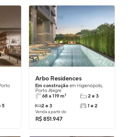
Arbo Residences
Porto
Em construção
em
Higienópolis
,
Porto Alegre
68 a 119 m²
2 e 3
e 5
2 e 3
1 e 2
Venda a partir de
R$ 851.947