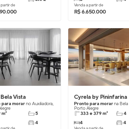
partir de
Venda a partir de
290.000
R$ 6.650.000
Bela Vista
 para morar
no
Auxiliadora
,
Pronto para morar
na
Bela 
Alegre
Porto Alegre
 m²
5
333 e 379 m²
4
4
4
4
partir de
Venda a partir de