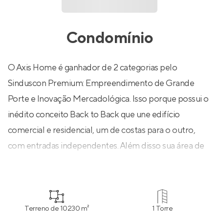
Condomínio
O Axis Home é ganhador de 2 categorias pelo
Sinduscon Premium: Empreendimento de Grande
Porte e Inovação Mercadológica. Isso porque possui o
inédito conceito Back to Back que une edifício
comercial e residencial, um de costas para o outro,
com entradas independentes. Além disso sua área de
lazer oferece piscina coberta, fitness, praça com
lareira e muito mais!Assista ao vídeo do Axis Home!
Terreno de 10230 m²
1 Torre