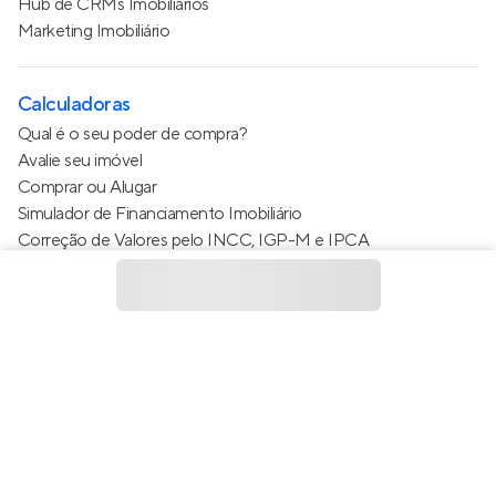
Hub de CRMs Imobiliários
Marketing Imobiliário
Calculadoras
Qual é o seu poder de compra?
Avalie seu imóvel
Comprar ou Alugar
Simulador de Financiamento Imobiliário
Correção de Valores pelo INCC, IGP-M e IPCA
Estimativa de valor do condomínio
Calculo do metro quadrado (m²)
Política de Privacidade
Termos de Serviço
Termos de Uso
© 2015 - 2026
Apto Tecnologia Ltda.
Todos os direitos
reservados