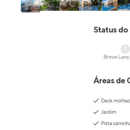
Status do
1
Breve Lan
Áreas de 
Deck molha
Jardim
Pista caminh