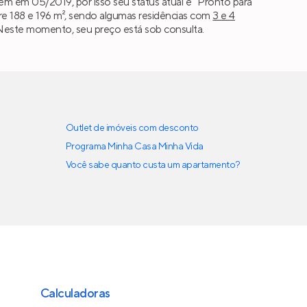
em em 05/2019, por isso seu status atual é “Pronto para
e 188 e 196 m², sendo algumas residências com
3 e 4
er. Neste momento, seu preço está sob consulta.
Outlet de imóveis com desconto
Programa Minha Casa Minha Vida
Você sabe quanto custa um apartamento?
Calculadoras