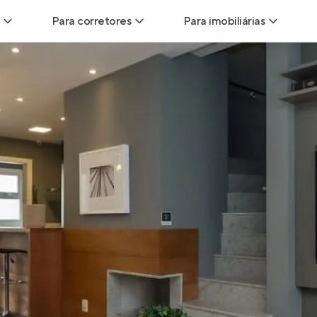
Para corretores
Para imobiliárias
Leads
Leads para Corretores
Leads para Imobiliári
sitas
Corretor+
Hub de imobiliárias
Vendas
Parcerias imobiliárias
Anunciar imóveis
trutoras
Hub de Corretores
iliárias
Perfil Verificado
veis
Anunciar imóveis