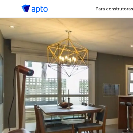
Para construtoras
Geração de 
Geração de Vi
Geração de 
Maiores Cons
Parcerias Imob
Anunciar Imó