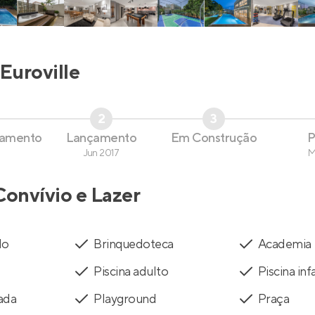
Euroville
2
3
çamento
Lançamento
Em Construção
P
Jun 2017
M
Convívio e Lazer
do
Brinquedoteca
Academia
Piscina adulto
Piscina infa
ada
Playground
Praça