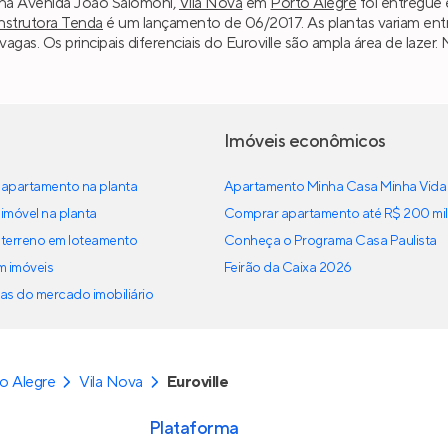
o na Avenida João Salomoni,
Vila Nova
em
Porto Alegre
foi entregue 
strutora Tenda
é um lançamento de 06/2017. As plantas variam entr
 vagas. Os principais diferenciais do Euroville são ampla área de laz
Imóveis econômicos
apartamento na planta
Apartamento Minha Casa Minha Vida
imóvel na planta
Comprar apartamento até R$ 200 mil
terreno em loteamento
Conheça o Programa Casa Paulista
em imóveis
Feirão da Caixa 2026
as do mercado imobiliário
o Alegre
Vila Nova
Euroville
Plataforma