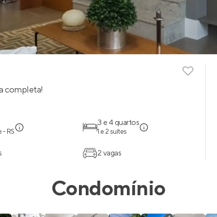
a completa!
3 e 4 quartos
 - RS
1 e 2 suítes
s
2 vagas
Condomínio