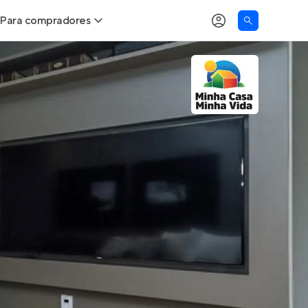
Para compradores
as
Buscar um imóvel novo
Calcule seu Poder de Compra
Comprar x Alugar
Correção do INCC
Simulador de Financiamento
Encontre um corretor