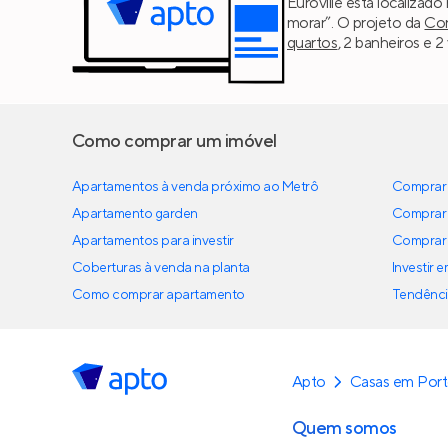
Euroville está localizad
morar”. O projeto da
Con
quartos
, 2 banheiros e 2
Como comprar um imóvel
Apartamentos à venda próximo ao Metrô
Comprar 
Apartamento garden
Comprar 
Apartamentos para investir
Comprar 
Coberturas à venda na planta
Investir 
Como comprar apartamento
Tendênci
Apto
Casas em Port
Quem somos