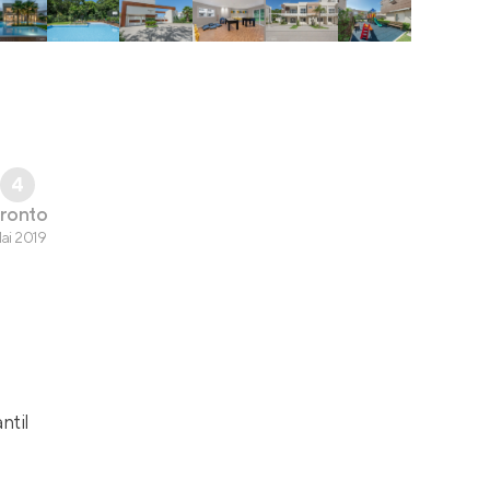
4
ronto
ai 2019
ntil