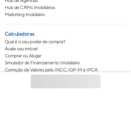
Hub de Agências
Hub de CRMs Imobiliários
Marketing Imobiliário
Calculadoras
Qual é o seu poder de compra?
Avalie seu imóvel
Comprar ou Alugar
Simulador de Financiamento Imobiliário
Correção de Valores pelo INCC, IGP-M e IPCA
Estimativa de valor do condomínio
Calculo do metro quadrado (m²)
Política de Privacidade
Termos de Serviço
Termos de Uso
© 2015 - 2026
Apto Tecnologia Ltda.
Todos os direitos
reservados