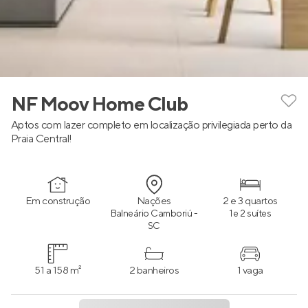
NF Moov Home Club
Aptos com lazer completo em localização privilegiada perto da
Praia Central!
Em construção
Nações
2 e 3 quartos
Balneário Camboriú -
1 e 2 suítes
SC
51 a 158 m²
2 banheiros
1 vaga