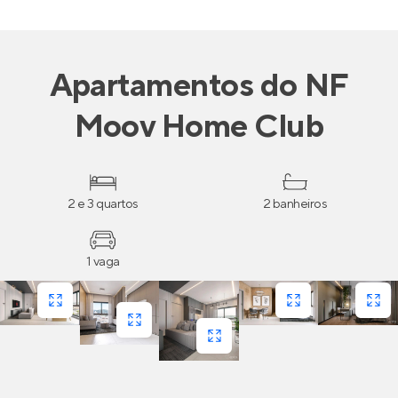
Apartamentos
do
NF
Moov Home Club
2 e 3 quartos
2 banheiros
1 vaga