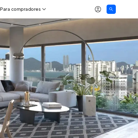
Para compradores
as
Buscar um imóvel novo
Calcule seu Poder de Compra
Comprar x Alugar
Correção do INCC
Simulador de Financiamento
Encontre um corretor