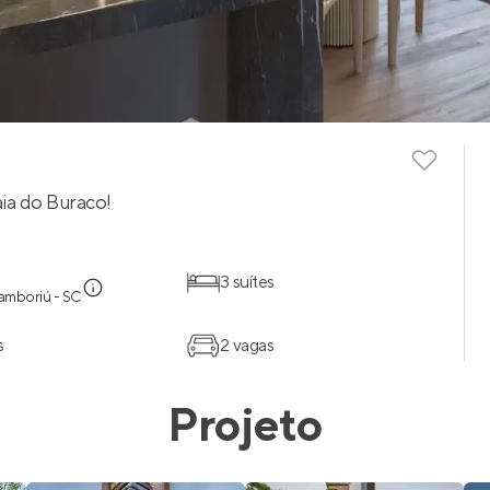
aia do Buraco!
3 suítes
amboriú - SC
s
2 vagas
Projeto