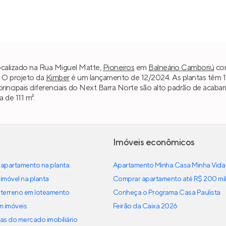
ocalizado na Rua Miguel Matte,
Pioneiros
em
Balneário Camboriú
com
. O projeto da
Kimber
é um lançamento de 12/2024. As plantas têm 1
principais diferenciais do Next Barra Norte são alto padrão de aca
a de 111 m².
Imóveis econômicos
apartamento na planta
Apartamento Minha Casa Minha Vida
imóvel na planta
Comprar apartamento até R$ 200 mil
terreno em loteamento
Conheça o Programa Casa Paulista
em imóveis
Feirão da Caixa 2026
as do mercado imobiliário