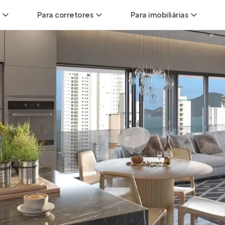
Para corretores
Para imobiliárias
Leads
Leads para Corretores
Leads para Imobiliári
sitas
Corretor+
Hub de imobiliárias
Vendas
Parcerias imobiliárias
Anunciar imóveis
trutoras
Hub de Corretores
iliárias
Perfil Verificado
veis
Anunciar imóveis