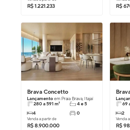
R$ 1.221.233
R$ 67
Brava Concetto
Brava
Lançamento
em
Praia Brava
,
Itajaí
Lança
280 a 591 m²
4 e 5
69 
4
0
2
Venda a partir de
Venda a 
R$ 8.900.000
R$ 98