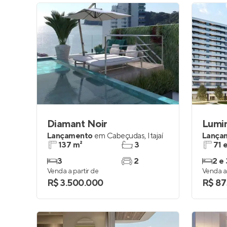
Diamant Noir
Lumi
Lançamento
em
Cabeçudas
,
Itajaí
Lança
137 m²
3
71 
3
2
2 e 
Venda a partir de
Venda a 
R$ 3.500.000
R$ 87