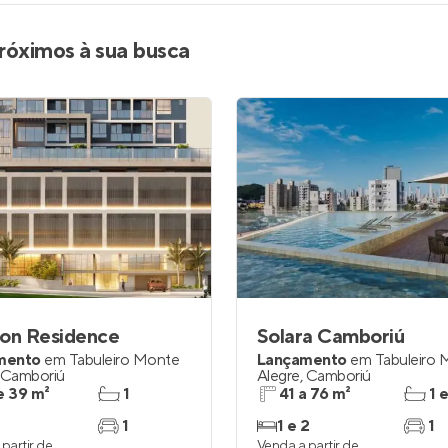
róximos à sua busca
zon Residence
Solara Camboriú
mento
em
Tabuleiro Monte
Lançamento
em
Tabuleiro
Camboriú
Alegre
,
Camboriú
e 39 m²
1
41 a 76 m²
1 
1
1 e 2
1
partir de
Venda a partir de