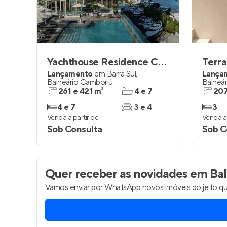
Yachthouse Residence Club
Terra
Lançamento
em
Barra Sul
,
Lança
Balneário Camboriú
Balneá
261 e 421 m²
4 e 7
207
4 e 7
3 e 4
3
Venda a partir de
Venda a 
Sob Consulta
Sob C
Quer receber as novidades
em Bal
Vamos enviar por WhatsApp novos imóveis do jeito qu