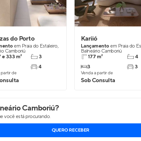
zas do Porto
Kariió
mento
em
Praia do Estaleiro
,
Lançamento
em
Praia do Es
rio Camboriú
Balneário Camboriú
 e 333 m²
3
177 m²
4
4
3
3
partir de
Venda a partir de
onsulta
Sob Consulta
neário Camboriú
?
e você está procurando.
QUERO RECEBER