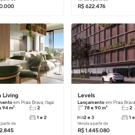
0.000
R$ 622.476
 Living
Levels
mento
em
Praia Brava
,
Itajaí
Lançamento
em
Praia Brav
a 94 m²
2
78 e 90 m²
2
1 e 2
2 e 3
1 e
partir de
Venda a partir de
2.845
R$ 1.445.080