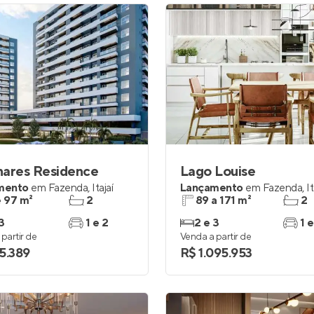
nares Residence
Lago Louise
mento
em
Fazenda
,
Itajaí
Lançamento
em
Fazenda
,
It
e 97 m²
2
89 a 171 m²
2
3
1 e 2
2 e 3
1 e
partir de
Venda a partir de
5.389
R$ 1.095.953