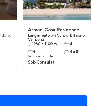
Armani Casa Residence by Embraed
taleiro
,
Lançamento
em
Centro
,
Balneário
Camboriú
280 e 1100 m²
4
4
4 e 5
Venda a partir de
Sob Consulta