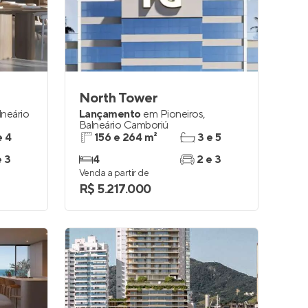
Entrar no Apto
North Tower
lneário
Lançamento
em
Pioneiros
,
Balneário Camboriú
e 4
156 e 264 m²
3 e 5
e 3
4
2 e 3
Venda a partir de
R$ 5.217.000