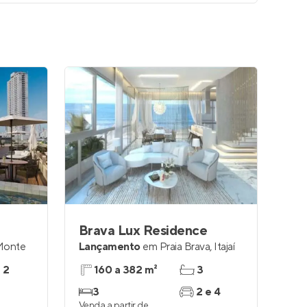
Brava Lux Residence
 Monte
Lançamento
em
Praia Brava
,
Itajaí
e 2
160 a 382 m²
3
3
2 e 4
Venda a partir de