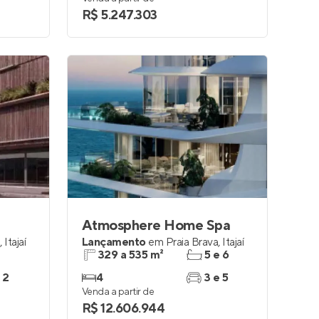
R$ 5.247.303
Atmosphere Home Spa
a
,
Itajaí
Lançamento
em
Praia Brava
,
Itajaí
329 a 535 m²
5 e 6
 2
4
3 e 5
Venda a partir de
R$ 12.606.944