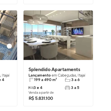
Splendido Apartaments
s
,
Itajaí
Lançamento
em
Cabeçudas
,
Itajaí
e 4
199 a 490 m²
3 a 6
3 e 4
3 a 5
Venda a partir de
R$ 5.831.100