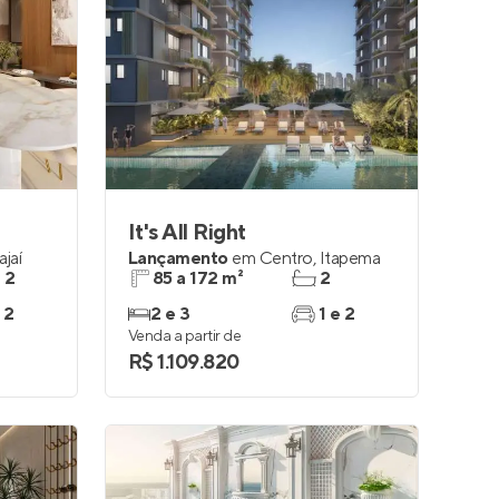
It's All Right
ajaí
Lançamento
em
Centro
,
Itapema
e 2
85 a 172 m²
2
 2
2 e 3
1 e 2
Venda a partir de
R$ 1.109.820