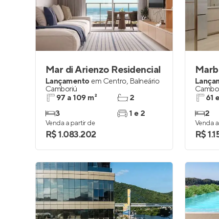
Entrar no Pa
Mar di Arienzo Residencial
Marb
Lançamento
em
Centro
,
Balneário
Lança
Camboriú
Cambor
97 a 109 m²
2
61 
3
1 e 2
2
Venda a partir de
Venda a 
R$ 1.083.202
R$ 1.