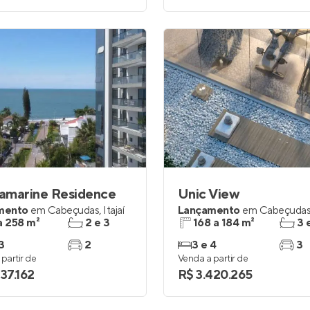
amarine Residence
Unic View
mento
em
Cabeçudas
,
Itajaí
Lançamento
em
Cabeçuda
a 258 m²
2 e 3
168 a 184 m²
3 
3
2
3 e 4
3
partir de
Venda a partir de
237.162
R$ 3.420.265