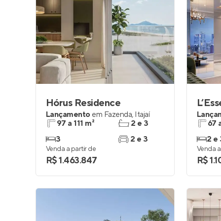
Hórus Residence
L’Es
Lançamento
em
Fazenda
,
Itajaí
Lança
97 a 111 m²
2 e 3
67 
3
2 e 3
2 e 
Venda a partir de
Venda a 
R$ 1.463.847
R$ 1.