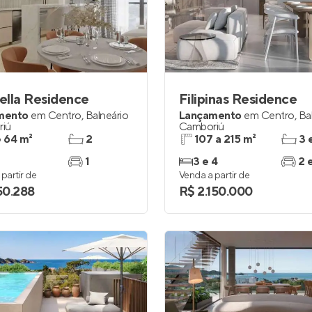
inel de Clientes
Entrar no Painel de Clientes
Entrar no Apto
ella Residence
Filipinas Residence
mento
em
Centro
,
Balneário
Lançamento
em
Centro
,
Ba
iú
Camboriú
e 64 m²
2
107 a 215 m²
3 
1
3 e 4
2 
partir de
Venda a partir de
150.288
R$ 2.150.000