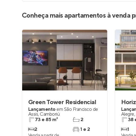
Conheça mais apartamentos à venda p
Green Tower Residencial
Hori
Lançamento
em
São Francisco de
Lança
Assis
,
Camboriú
Alegre
,
73 e 85 m²
2
38 
2
1 e 2
1
Venda a partir de
Venda a 