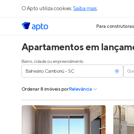
O Apto utiliza cookies.
Saiba mais
.
Para construtoras
Apartamentos em lançame
Geração de Le
Geração de Vis
Bairro, cidade ou empreendimento
Qua
Geração de Ve
Ordenar
8 imóveis
por
Relevância
Maiores Const
Parcerias Imobi
Anunciar Imóve