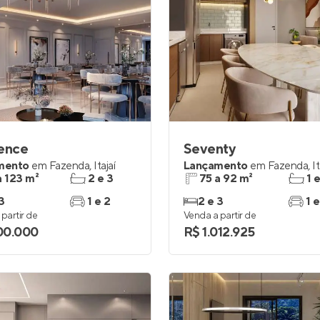
sence
Seventy
mento
em
Fazenda
,
Itajaí
Lançamento
em
Fazenda
,
It
a 123 m²
2 e 3
75 a 92 m²
1 
3
1 e 2
2 e 3
1 e
partir de
Venda a partir de
100.000
R$ 1.012.925