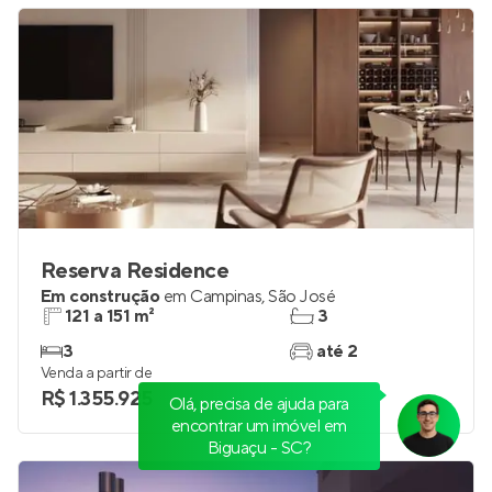
Reserva Residence
Em construção
em
Campinas
,
São José
121 a 151 m²
3
3
até 2
Venda a partir de
R$ 1.355.925
Olá, precisa de ajuda para
encontrar um imóvel em
Biguaçu - SC?