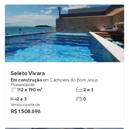
Seleto Vivara
Em construção
em
Cachoeira do Bom Jesus
,
Florianópolis
112 e 190 m²
2 e 3
2 e 3
0
Venda a partir de
R$ 1.508.696