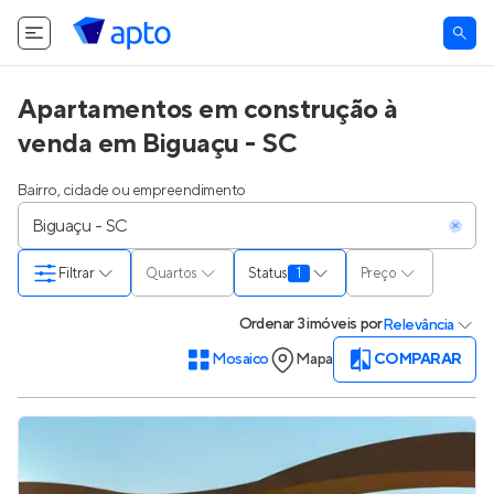
Apartamentos em construção à
venda em Biguaçu - SC
Bairro, cidade ou empreendimento
Filtrar
Quartos
Status
1
Preço
Ordenar
3 imóveis
por
Relevância
Mosaico
Mapa
COMPARAR