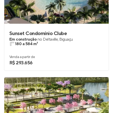
Sunset Condomínio Clube
Em construção
no
Deltaville
,
Biguaçu
180 a 584 m²
Venda a partir de
R$ 293.656