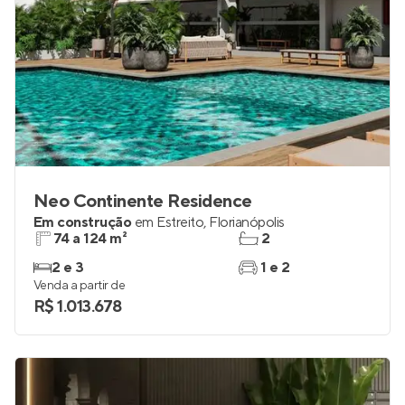
Neo Continente Residence
Em construção
em
Estreito
,
Florianópolis
74 a 124 m²
2
2 e 3
1 e 2
Venda a partir de
R$ 1.013.678