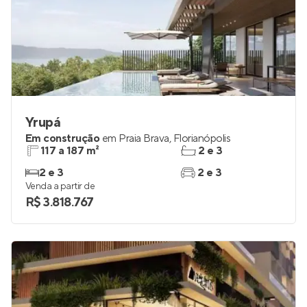
Yrupá
Em construção
em
Praia Brava
,
Florianópolis
117 a 187 m²
2 e 3
2 e 3
2 e 3
Venda a partir de
R$ 3.818.767