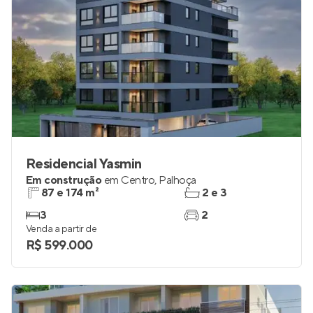
Residencial Yasmin
Em construção
em
Centro
,
Palhoça
87 e 174 m²
2 e 3
3
2
Venda a partir de
R$ 599.000