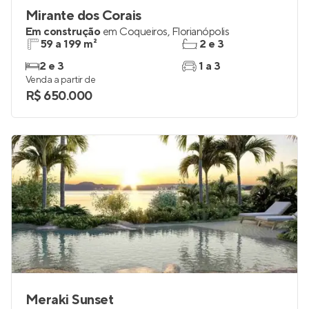
Mirante dos Corais
Em construção
em
Coqueiros
,
Florianópolis
59 a 199 m²
2 e 3
2 e 3
1 a 3
Venda a partir de
R$ 650.000
Meraki Sunset