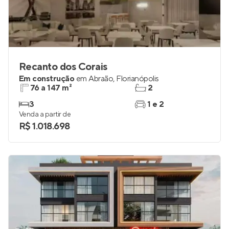
Recanto dos Corais
Em construção
em
Abraão
,
Florianópolis
76 a 147 m²
2
3
1 e 2
Venda a partir de
R$ 1.018.698