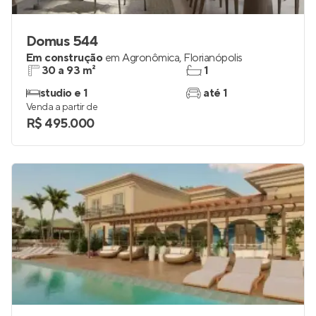
Domus 544
Em construção
em
Agronômica
,
Florianópolis
30 a 93 m²
1
studio e 1
até 1
Venda a partir de
R$ 495.000