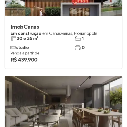
ImobCanas
Em construção
em
Canasvieiras
,
Florianópolis
30 e 35 m²
1
studio
0
Venda a partir de
R$ 439.900