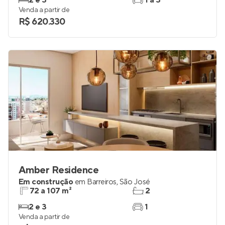
2 e 3
1 a 3
Venda a partir de
R$ 620.330
Amber Residence
Em construção
em
Barreiros
,
São José
72 a 107 m²
2
2 e 3
1
Venda a partir de