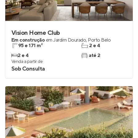
Vision Home Club
Em construção
em
Jardim Dourado
,
Porto Belo
95 e 171 m²
2 e 4
2 e 4
até 2
Venda a partir de
Sob Consulta