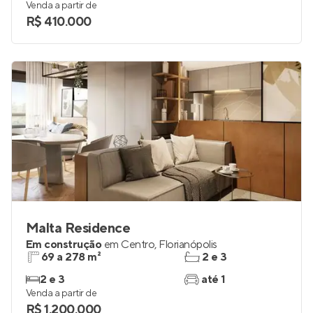
Venda a partir de
R$ 410.000
Malta Residence
Em construção
em
Centro
,
Florianópolis
69 a 278 m²
2 e 3
2 e 3
até 1
Venda a partir de
R$ 1.200.000