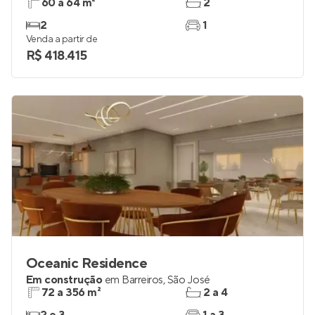
60 a 64 m²
2
2
1
Venda a partir de
R$ 418.415
Oceanic Residence
Em construção
em
Barreiros
,
São José
72 a 356 m²
2 a 4