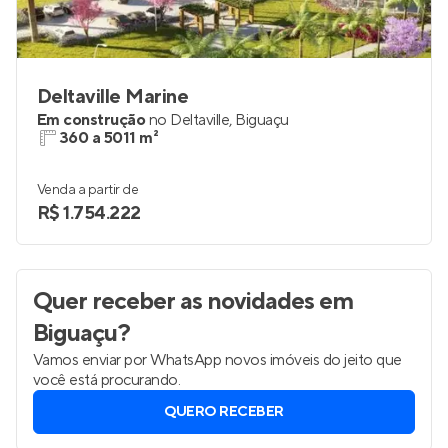
Deltaville Marine
Em construção
no
Deltaville
,
Biguaçu
360 a 5011 m²
Venda a partir de
R$ 1.754.222
Quer receber as novidades
em
Biguaçu
?
Vamos enviar por WhatsApp novos imóveis do jeito que
você está procurando.
QUERO RECEBER