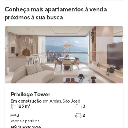
Conheça mais apartamentos à venda
próximos à sua busca
Privilege Tower
Em construção
em
Areias
,
São José
125 m²
3
3
2
Venda a partir de
R$ 2.538.246