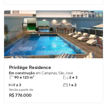
Privilége Residence
Em construção
em
Campinas
,
São José
90 e 123 m²
2 e 3
1 a 3
1 e 2
Venda a partir de
R$ 776.000