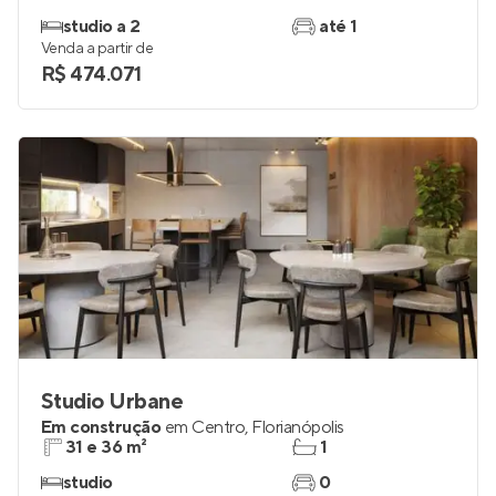
studio a 2
até 1
Venda a partir de
R$ 474.071
Studio Urbane
Em construção
em
Centro
,
Florianópolis
31 e 36 m²
1
studio
0