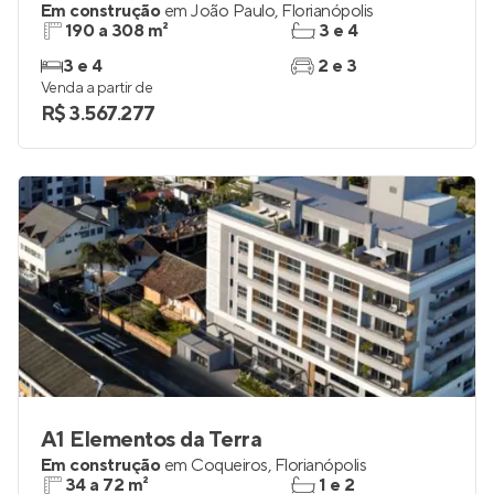
Em construção
em
João Paulo
,
Florianópolis
190 a 308 m²
3 e 4
3 e 4
2 e 3
Venda a partir de
R$ 3.567.277
A1 Elementos da Terra
Em construção
em
Coqueiros
,
Florianópolis
34 a 72 m²
1 e 2