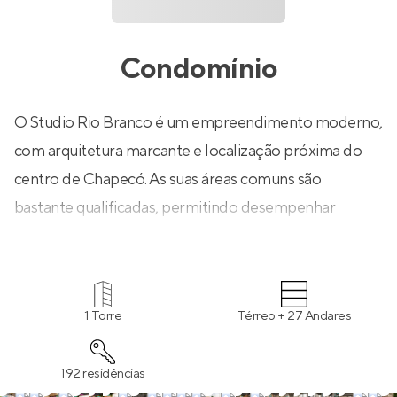
Condomínio
O Studio Rio Branco é um empreendimento moderno,
com arquitetura marcante e localização próxima do
centro de Chapecó. As suas áreas comuns são
bastante qualificadas, permitindo desempenhar
inúmeras atividades do dia-a-dia sem precisar sair do
empreendimento e oferecendo lazer diversificado.
Conta com academia, coworking, bikesharing, espaço
1 Torre
Térreo + 27 Andares
gourmet, piscina e um belo terraço para
contemplação de todo o visual da cidade. Um projeto
192 residências
que oferece praticidade ao morar e bom potencial de