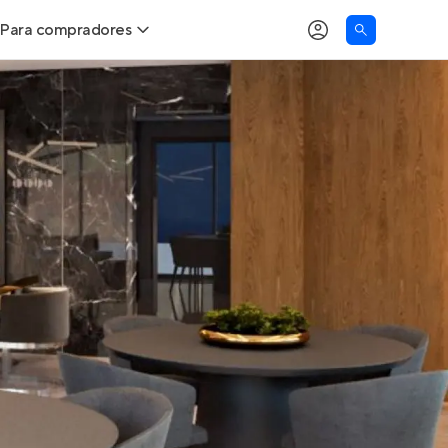
Para compradores
as
Buscar um imóvel novo
Calcule seu Poder de Compra
Comprar x Alugar
Correção do INCC
Simulador de Financiamento
Encontre um corretor