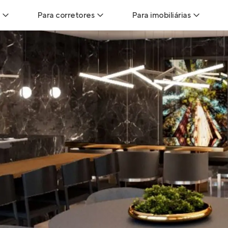
Para corretores
Para imobiliárias
Leads
Leads para Corretores
Leads para Imobiliári
sitas
Corretor+
Hub de imobiliárias
Vendas
Parcerias imobiliárias
Anunciar imóveis
trutoras
Hub de Corretores
iliárias
Perfil Verificado
veis
Anunciar imóveis