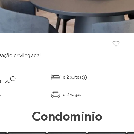
ação privilegiada!
1 e 2 suítes
s - SC
s
1 e 2 vagas
Condomínio