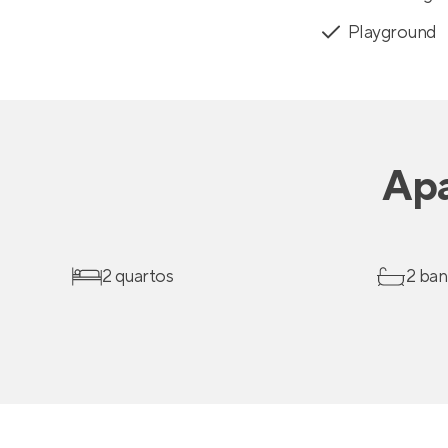
Playground
Ap
2 quartos
2 ban