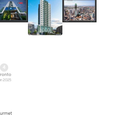
4
ronto
un 2025
ourmet