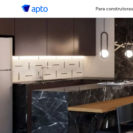
Para construtoras
Geração de 
Geração de Vi
Geração de 
Maiores Cons
Parcerias Imob
Anunciar Imó