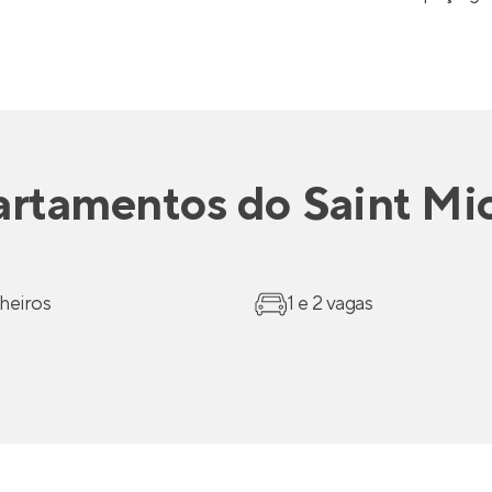
artamentos
do
Saint Mi
heiros
1 e 2 vagas