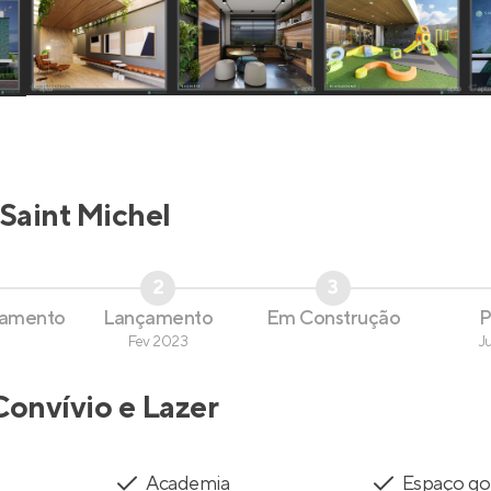
Saint Michel
2
3
çamento
Lançamento
Em Construção
P
Fev 2023
J
Convívio e Lazer
Academia
Espaço g