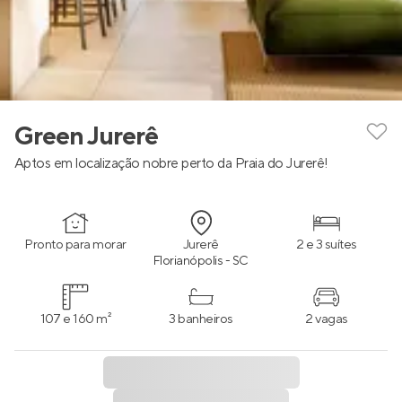
Green Jurerê
Aptos em localização nobre perto da Praia do Jurerê!
Pronto para morar
Jurerê
2 e 3 suítes
Florianópolis - SC
107 e 160 m²
3 banheiros
2 vagas