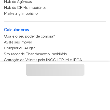
Hub de Agências
Hub de CRMs Imobiliários
Marketing Imobiliário
Calculadoras
Qual é o seu poder de compra?
Avalie seu imóvel
Comprar ou Alugar
Simulador de Financiamento Imobiliário
Correção de Valores pelo INCC, IGP-M e IPCA
Estimativa de valor do condomínio
Calculo do metro quadrado (m²)
Política de Privacidade
Termos de Serviço
Termos de Uso
© 2015 - 2026
Apto Tecnologia Ltda.
Todos os direitos
reservados