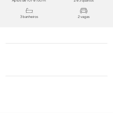
Aptos de 107 e 160 m²
2 e 3 quartos
3 banheiros
2 vagas