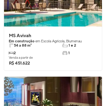
MS Avivah
Em construção
em
Escola Agrícola
,
Blumenau
54 a 88 m²
1 e 2
2
1
Venda a partir de
R$ 451.622