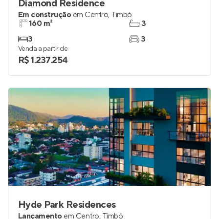
Diamond Residence
Em construção
em
Centro
,
Timbó
160 m²
3
3
3
Venda a partir de
R$ 1.237.254
Hyde Park Residences
Lançamento
em
Centro
,
Timbó