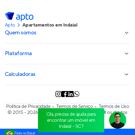
Apto
Apartamentos em Indaial
Quem somos
Plataforma
Calculadoras
Política de Privacidade
Termos de Serviço
Termos de Uso
© 2015 - 2026
Apto Tecnologia Ltda.
Todos os direitos
Olá, precisa de ajuda para
reservados
encontrar um imóvel em
Indaial - SC?
Feito no Brasil