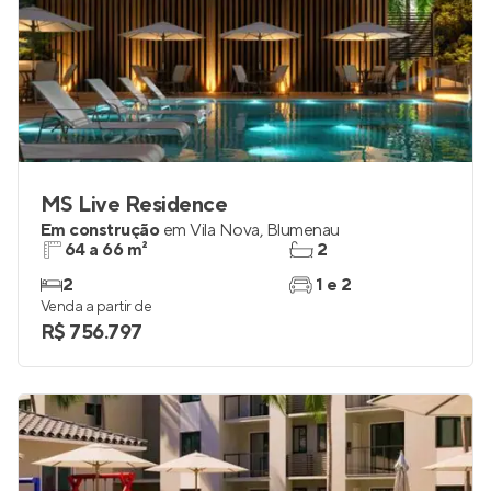
MS Live Residence
Em construção
em
Vila Nova
,
Blumenau
64 a 66 m²
2
2
1 e 2
Venda a partir de
R$ 756.797