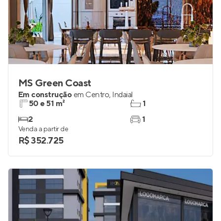
MS Green Coast
Em construção
em
Centro
,
Indaial
50 e 51 m²
1
2
1
Venda a partir de
R$ 352.725