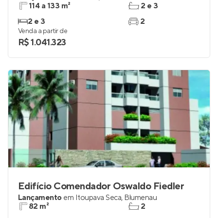
114 a 133 m²
2 e 3
2 e 3
2
Venda a partir de
R$ 1.041.323
Edifício Comendador Oswaldo Fiedler
Lançamento
em
Itoupava Seca
,
Blumenau
82 m²
2