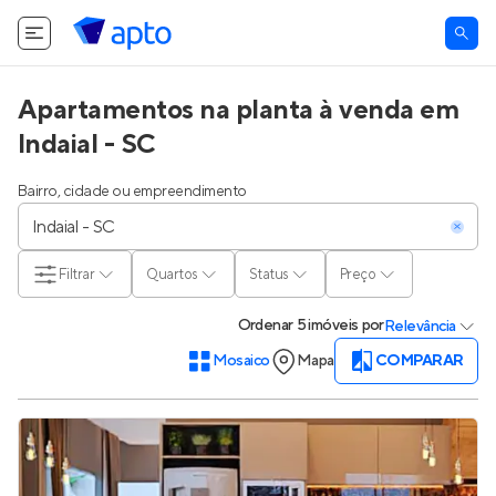
Apartamentos na planta à venda em
Indaial - SC
Bairro, cidade ou empreendimento
Filtrar
Quartos
Status
Preço
Ordenar
5 imóveis
por
Relevância
Mosaico
Mapa
COMPARAR