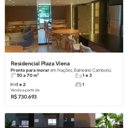
Residencial Plaza Viena
Pronto para morar
em
Nações
,
Balneário Camboriú
50 a 70 m²
1 e 3
1 e 2
1
Venda a partir de
R$ 730.693