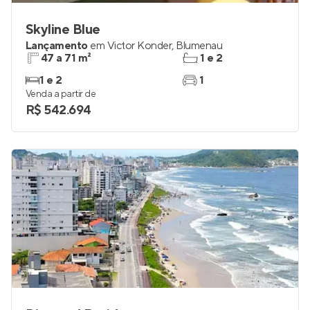
Skyline Blue
Lançamento
em
Victor Konder
,
Blumenau
47 a 71 m²
1 e 2
1 e 2
1
Venda a partir de
R$ 542.694