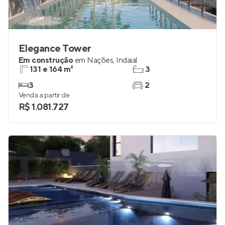
Elegance Tower
Em construção
em
Nações
,
Indaial
131 e 164 m²
3
3
2
Venda a partir de
R$ 1.081.727