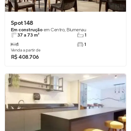
Spot 148
Em construção
em
Centro
,
Blumenau
37 a 73 m²
1
1
1
Venda a partir de
R$ 408.706