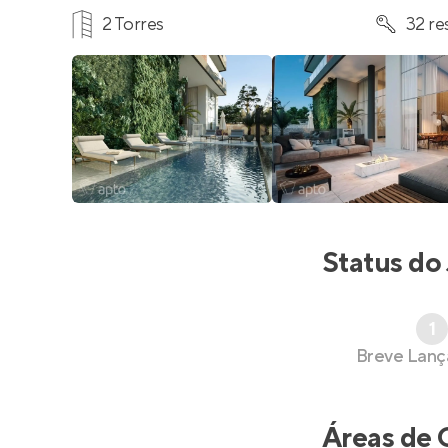
2 Torres
32 re
Status do
1
Breve Lan
Áreas de 