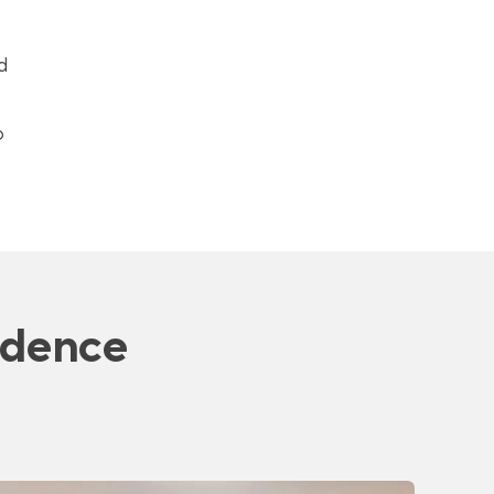
d
o
idence