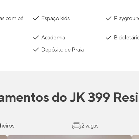
tas com pé
Espaço kids
Playgroun
Academia
Bicicletári
Depósito de Praia
amentos
do
JK 399 Res
heiros
2 vagas