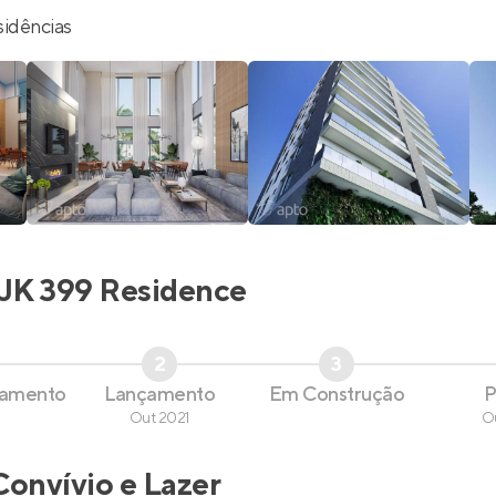
sidências
JK 399 Residence
2
3
çamento
Lançamento
Em Construção
P
Out 2021
O
Convívio e Lazer