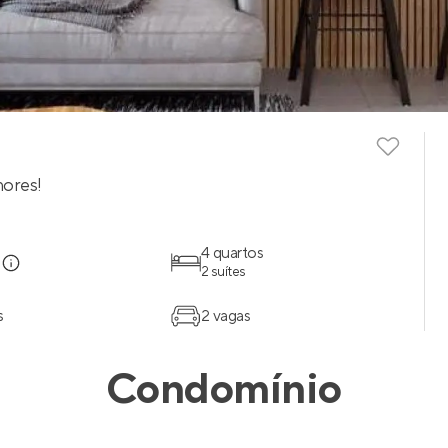
mores!
a
4 quartos
2 suítes
s
2 vagas
Condomínio