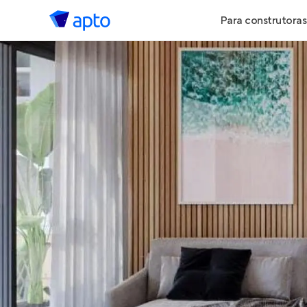
Para construtoras
Geração de 
Geração de Vi
Geração de 
Maiores Cons
Parcerias Imob
Anunciar Imó