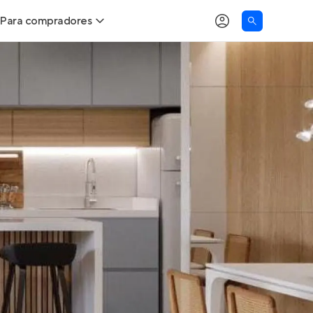
Para compradores
as
Buscar um imóvel novo
Calcule seu Poder de Compra
Comprar x Alugar
Correção do INCC
Simulador de Financiamento
Encontre um corretor