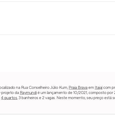
ocalizado na Rua Conselheiro Júlio Kum,
Praia Brava
em
Itajaí
com pre
O projeto da
Raymundi
é um lançamento de 10/2021, composto por 2 t
m
4 quartos
, 3 banheiros e 2 vagas. Neste momento, seu preço está s