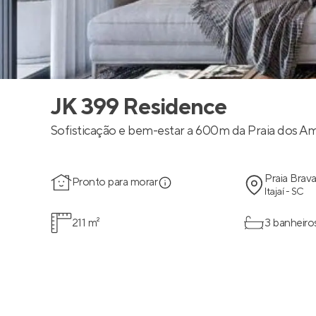
JK 399 Residence
Sofisticação e bem-estar a 600m da Praia dos A
Praia Brav
Pronto para morar
Itajaí - SC
211 m²
3 banheiro