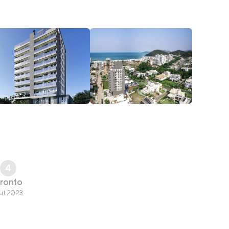
4
ronto
ut 2023