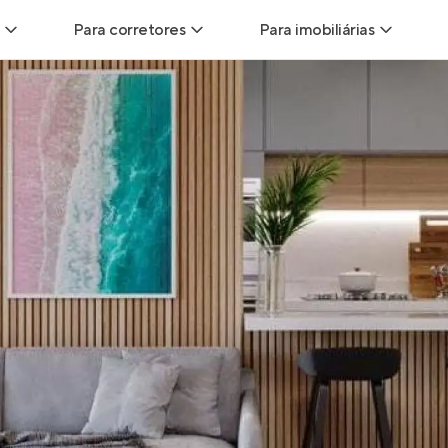
Para corretores
Para imobiliárias
Leads
Leads para Corretores
Leads para Imobiliári
sitas
Corretor+
Hub de imobiliárias
Vendas
Parcerias imobiliárias
Anunciar imóveis
trutoras
Hub de Corretores
iliárias
Perfil Verificado
veis
Anunciar imóveis