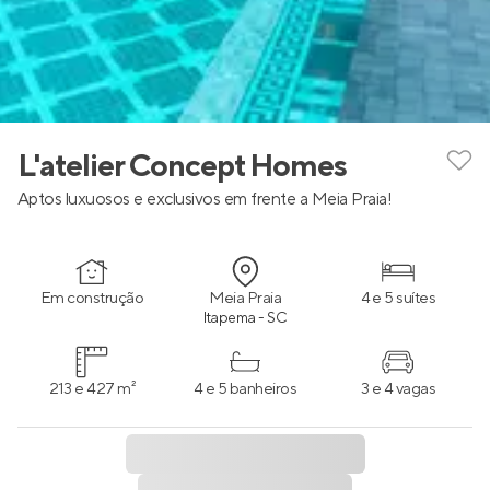
L'atelier Concept Homes
Aptos luxuosos e exclusivos em frente a Meia Praia!
Em construção
Meia Praia
4 e 5 suítes
Itapema - SC
213 e 427 m²
4 e 5 banheiros
3 e 4 vagas