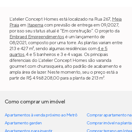
L'atelier Concept Homes está localizado na Rua 267,
Meia
Praia
em
Itapema
com previsão de entrega em 09/2027,
por isso seu status atual é “Em construção”. O projeto da
Embraed Empreendimentos
é um lançamento de
08/2021, composto por uma torre. As plantas variam entre
213 e 427 m², sendo algumas residências com
4 e 5
quartos
, 4 e 5 banheiros e 3 e 4 vagas. Os principais
diferenciais do L'atelier Concept Homes são varanda
gourmet com churrasqueira, alto padrão de acabamento e
ampla área de lazer. Neste momento, seu o preço está a
partir de R$ 4.968.208,00 para a planta de 213 m².
Como comprar um imóvel
Apartamentos à venda próximo ao Metrô
Comprar apartamento na 
Apartamento garden
Comprar imóvel na planta
Apartamentos para investir
Comprar terreno em lote