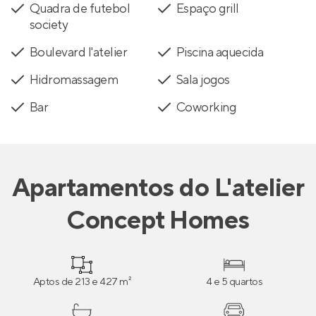
Quadra de futebol
Espaço grill
society
Boulevard l'atelier
Piscina aquecida
Hidromassagem
Sala jogos
Bar
Coworking
Apartamentos
do
L'atelier
Concept Homes
Aptos de 213 e 427 m²
4 e 5 quartos