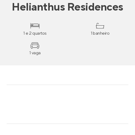
Helianthus Residences
1 e 2 quartos
1 banheiro
1 vaga