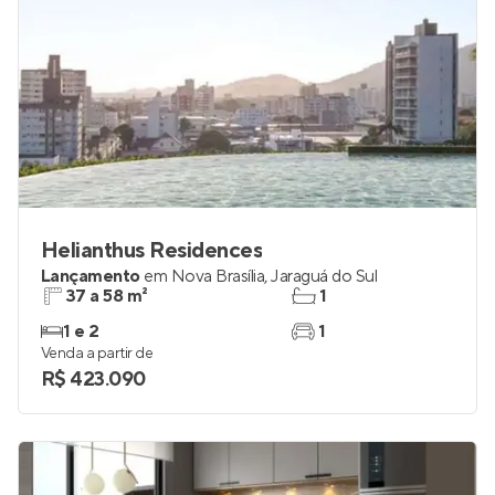
Helianthus Residences
Lançamento
em
Nova Brasília
,
Jaraguá do Sul
37 a 58 m²
1
1 e 2
1
Venda a partir de
R$ 423.090