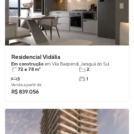
Residencial Vidália
Em construção
em
Vila Baependi
,
Jaraguá do Sul
72 e 78 m²
2
3
1
Venda a partir de
R$ 839.056