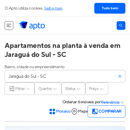
O Apto utiliza cookies.
Saiba mais
.
Tudo bem
Apartamentos na planta à venda em
Jaraguá do Sul - SC
Bairro, cidade ou empreendimento
Filtrar
Quartos
Status
Preço
Ordenar
6 imóveis
por
Relevância
Mosaico
Mapa
COMPARAR