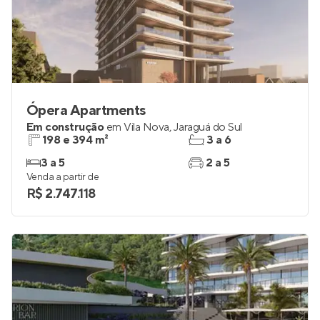
Ópera Apartments
Em construção
em
Vila Nova
,
Jaraguá do Sul
198 e 394 m²
3 a 6
3 a 5
2 a 5
Venda a partir de
R$ 2.747.118