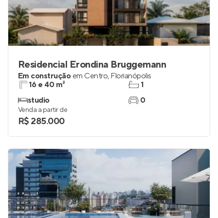
Residencial Erondina Bruggemann
Em construção
em
Centro
,
Florianópolis
16 e 40 m²
1
studio
0
Venda a partir de
R$ 285.000