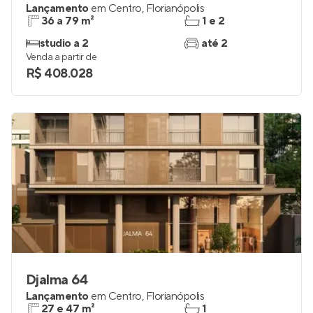
Lançamento
em
Centro
,
Florianópolis
36 a 79 m²
1 e 2
studio a 2
até 2
Venda a partir de
R$ 408.028
Djalma 64
Lançamento
em
Centro
,
Florianópolis
27 e 47 m²
1