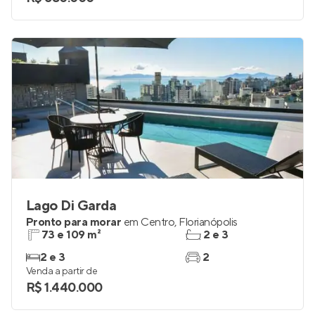
Lago Di Garda
Pronto para morar
em
Centro
,
Florianópolis
73 e 109 m²
2 e 3
2 e 3
2
Venda a partir de
R$ 1.440.000