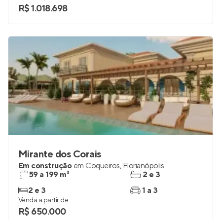
R$ 1.018.698
Mirante dos Corais
Em construção
em
Coqueiros
,
Florianópolis
59 a 199 m²
2 e 3
2 e 3
1 a 3
Venda a partir de
R$ 650.000