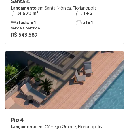
Santa 4
Lançamento
em
Santa Mônica
,
Florianópolis
31 a 73 m²
1 e 2
studio e 1
até 1
Venda a partir de
R$ 543.589
Pio 4
Lançamento
em
Córrego Grande
,
Florianópolis