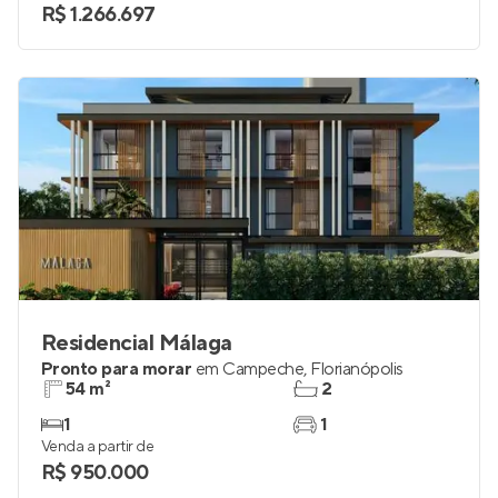
R$ 1.266.697
Residencial Málaga
Pronto para morar
em
Campeche
,
Florianópolis
54 m²
2
1
1
Venda a partir de
R$ 950.000