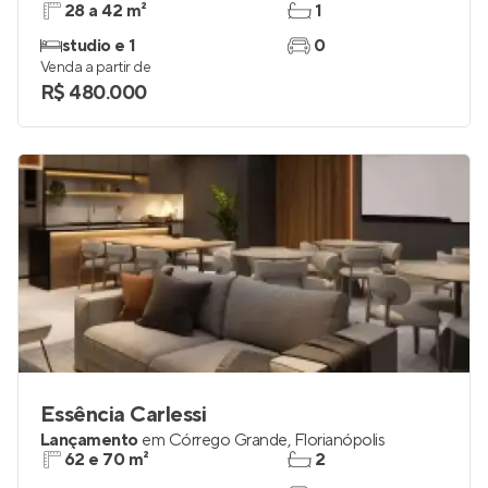
28 a 42 m²
1
studio e 1
0
Venda a partir de
R$ 480.000
Essência Carlessi
Lançamento
em
Córrego Grande
,
Florianópolis
62 e 70 m²
2