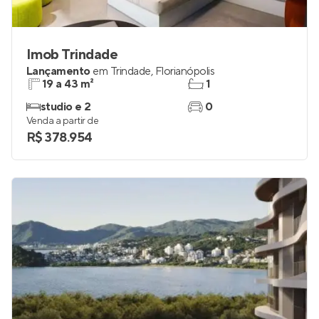
Imob Trindade
Lançamento
em
Trindade
,
Florianópolis
19 a 43 m²
1
studio e 2
0
Venda a partir de
R$ 378.954