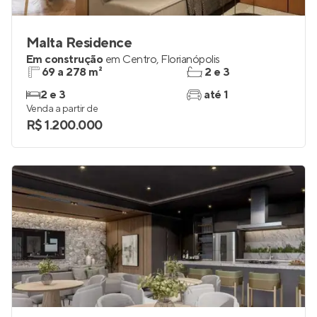
Malta Residence
Em construção
em
Centro
,
Florianópolis
69 a 278 m²
2 e 3
2 e 3
até 1
Venda a partir de
R$ 1.200.000