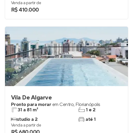
Venda a partir de
R$ 410.000
Vila De Algarve
Pronto para morar
em
Centro
,
Florianópolis
31 a 81 m²
1 e 2
studio a 2
até 1
Venda a partir de
R$ 680.000