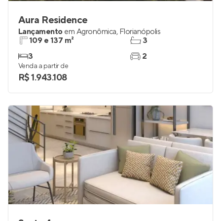
Aura Residence
Lançamento
em
Agronômica
,
Florianópolis
109 e 137 m²
3
3
2
Venda a partir de
R$ 1.943.108