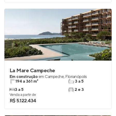
La Mare Campeche
Em construção
em
Campeche
,
Florianópolis
194 a 361 m²
3 a 5
3 a 5
2 e 3
Venda a partir de
R$ 5.122.434