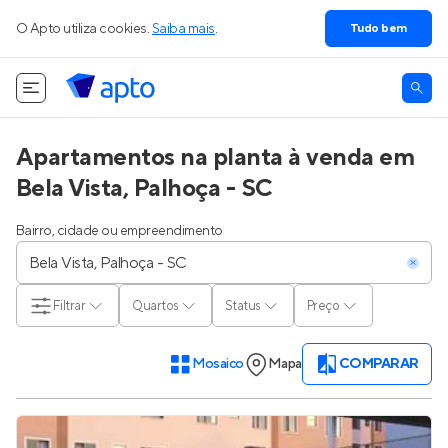
O Apto utiliza cookies.
Saiba mais
.
Tudo bem
Apartamentos na planta à venda em
Bela Vista, Palhoça - SC
Bairro, cidade ou empreendimento
Filtrar
Quartos
Status
Preço
Mosaico
Mapa
COMPARAR