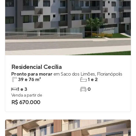
Residencial Cecília
Pronto para morar
em
Saco dos Limões
,
Florianópolis
39 e 76 m²
1 e 2
1 e 3
0
Venda a partir de
R$ 670.000