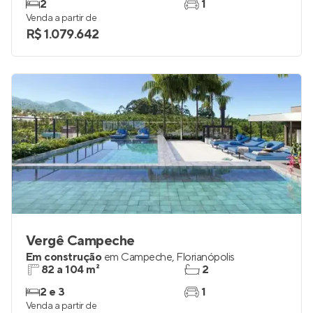
2
1
Venda a partir de
R$ 1.079.642
Vergê Campeche
Em construção
em
Campeche
,
Florianópolis
82 a 104 m²
2
2 e 3
1
Venda a partir de