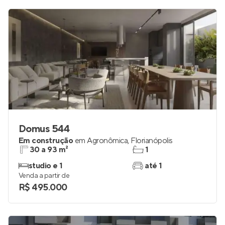
Domus 544
Em construção
em
Agronômica
,
Florianópolis
30 a 93 m²
1
studio e 1
até 1
Venda a partir de
R$ 495.000