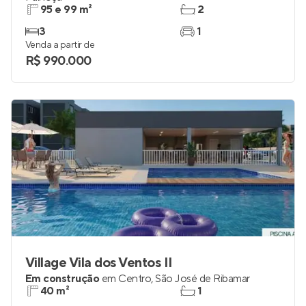
95 e 99 m²
2
3
1
Venda a partir de
R$ 990.000
Village Vila dos Ventos II
Em construção
em
Centro
,
São José de Ribamar
40 m²
1