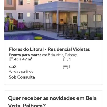
Flores do Litoral - Residencial Violetas
Pronto para morar
em
Bela Vista
,
Palhoça
43 a 47 m²
1
2
1
Venda a partir de
Sob Consulta
Quer receber as novidades
em Bela
Vista, Palhoça
?