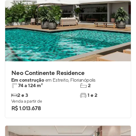
Neo Continente Residence
Em construção
em
Estreito
,
Florianópolis
74 a 124 m²
2
2 e 3
1 e 2
Venda a partir de
R$ 1.013.678