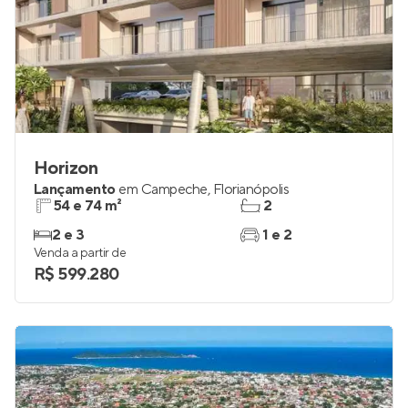
Horizon
Lançamento
em
Campeche
,
Florianópolis
54 e 74 m²
2
2 e 3
1 e 2
Venda a partir de
R$ 599.280