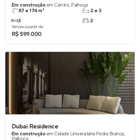
Em construção
em
Centro
,
Palhoça
87 e 174 m²
2 e 3
3
2
Venda a partir de
R$ 599.000
Dubai Residence
Em construção
em
Cidade Universitária Pedra Branca
,
Palhoça