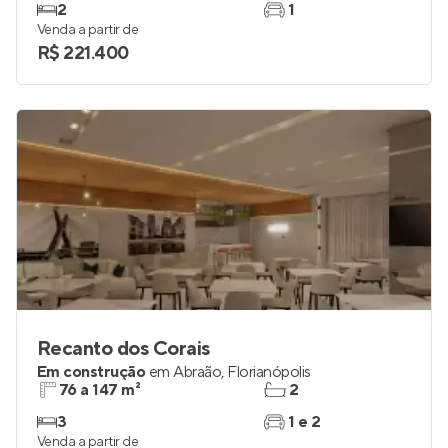
2
1
Venda a partir de
R$ 221.400
Recanto dos Corais
Em construção
em
Abraão
,
Florianópolis
76 a 147 m²
2
3
1 e 2
Venda a partir de