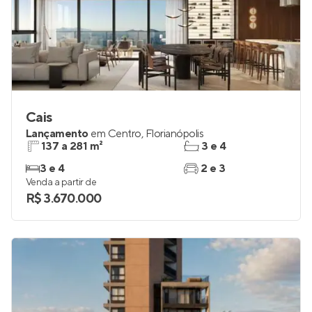
Cais
Lançamento
em
Centro
,
Florianópolis
137 a 281 m²
3 e 4
3 e 4
2 e 3
Venda a partir de
R$ 3.670.000