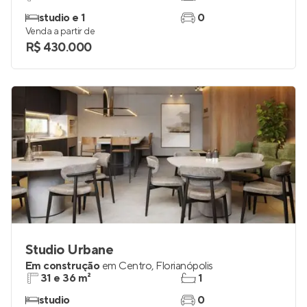
studio e 1
0
Venda a partir de
R$ 430.000
Studio Urbane
Em construção
em
Centro
,
Florianópolis
31 e 36 m²
1
studio
0