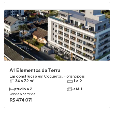
A1 Elementos da Terra
Em construção
em
Coqueiros
,
Florianópolis
34 a 72 m²
1 e 2
studio a 2
até 1
Venda a partir de
R$ 474.071