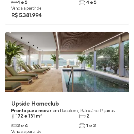
4 e 5
4 e 5
Venda a partir de
R$ 5.381.994
Upside Homeclub
Pronto para morar
em
Itacolomi
,
Balneário Piçarras
72 e 131 m²
2
2 e 4
1 e 2
Venda a partir de