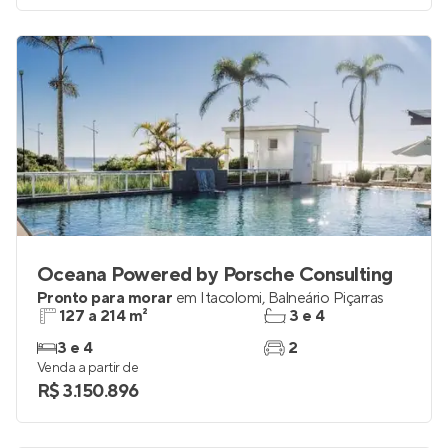
Oceana Powered by Porsche Consulting
Pronto para morar
em
Itacolomi
,
Balneário Piçarras
127 a 214 m²
3 e 4
3 e 4
2
Venda a partir de
R$ 3.150.896