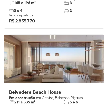
145 e 196 m²
3
3 e 4
2
Venda a partir de
R$ 2.855.770
Belvedere Beach House
Em construção
em
Centro
,
Balneário Piçarras
211 a 335 m²
5 e 6