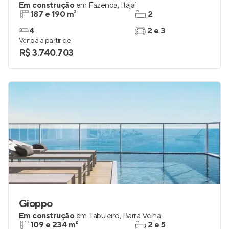
Em construção
em
Fazenda
,
Itajaí
187 e 190 m²
2
4
2 e 3
Venda a partir de
R$ 3.740.703
Gioppo
Em construção
em
Tabuleiro
,
Barra Velha
109 e 234 m²
2 e 5