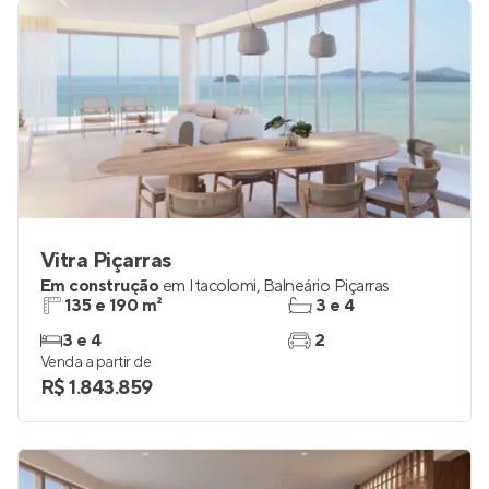
Vitra Piçarras
Em construção
em
Itacolomi
,
Balneário Piçarras
135 e 190 m²
3 e 4
3 e 4
2
Venda a partir de
R$ 1.843.859