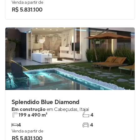
Venda a partir de
R$ 5.831.100
Splendido Blue Diamond
Em construção
em
Cabeçudas
,
Itajaí
199 a 490 m²
4
4
4
Venda a partir de
R$ 5.831.100