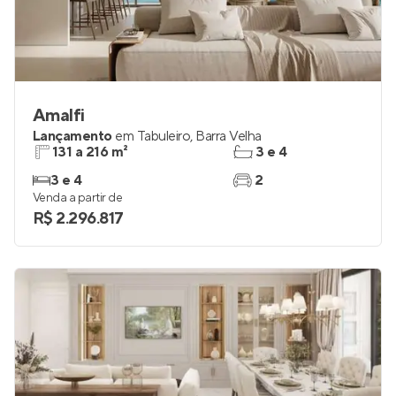
Amalfi
Lançamento
em
Tabuleiro
,
Barra Velha
131 a 216 m²
3 e 4
3 e 4
2
Venda a partir de
R$ 2.296.817