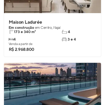
Maison Ladurée
Em construção
em
Centro
,
Itajaí
173 e 340 m²
4
4
3 e 4
Venda a partir de
R$ 2.968.800