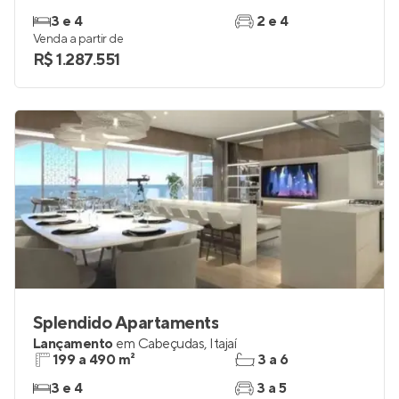
3 e 4
2 e 4
Venda a partir de
R$ 1.287.551
Splendido Apartaments
Lançamento
em
Cabeçudas
,
Itajaí
199 a 490 m²
3 a 6
3 e 4
3 a 5