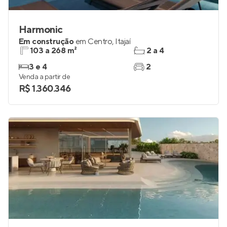
Harmonic
Em construção
em
Centro
,
Itajaí
103 a 268 m²
2 a 4
3 e 4
2
Venda a partir de
R$ 1.360.346