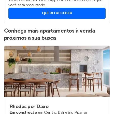
Vamos enviar por WhatsApp novos imóveis do jeito que
você está procurando.
QUERO RECEBER
Conheça mais apartamentos à venda
próximos à sua busca
Rhodes por Daxo
Em construção
em
Centro
,
Balneário Piçarras