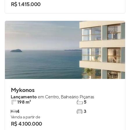
R$ 1.415.000
Mykonos
Lançamento
em
Centro
,
Balneário Piçarras
198 m²
5
4
3
Venda a partir de
R$ 4.100.000