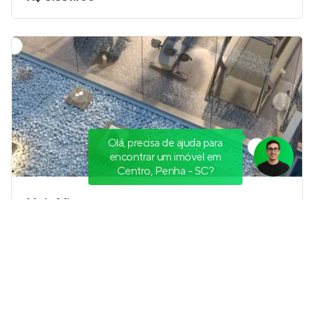
Olá, precisa de ajuda para
encontrar um imóvel em
Centro, Penha - SC?
Unic View
Lançamento
em
Cabeçudas
,
Itajaí
168 a 184 m²
3 e 4
3 e 4
3
Venda a partir de
R$ 3.420.265