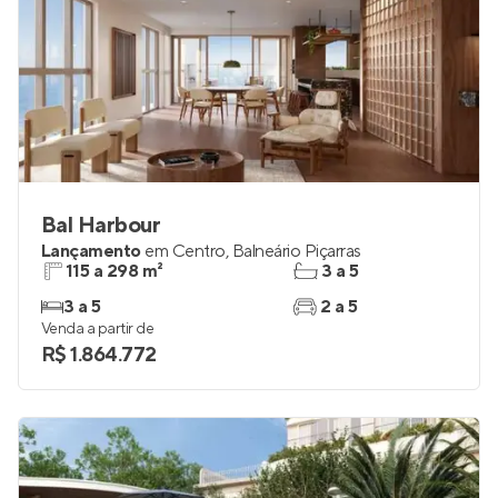
Bal Harbour
Lançamento
em
Centro
,
Balneário Piçarras
115 a 298 m²
3 a 5
3 a 5
2 a 5
Venda a partir de
R$ 1.864.772