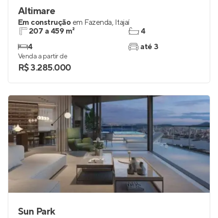
Altimare
Em construção
em
Fazenda
,
Itajaí
207 a 459 m²
4
4
até 3
Venda a partir de
R$ 3.285.000
Sun Park