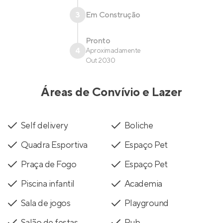
3
Em Construção
Pronto
4
Aproximadamente
Out 2030
Áreas de Convívio e Lazer
Self delivery
Boliche
Quadra Esportiva
Espaço Pet
Praça de Fogo
Espaço Pet
Piscina infantil
Academia
Sala de jogos
Playground
Salão de festas
Pub