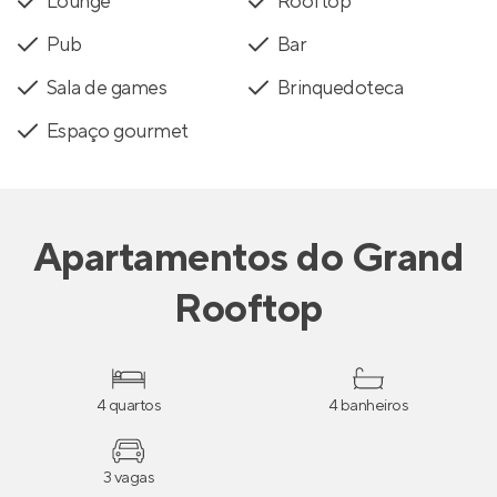
Lounge
Rooftop
Pub
Bar
Sala de games
Brinquedoteca
Espaço gourmet
Apartamentos
do
Grand
Rooftop
4 quartos
4 banheiros
3 vagas