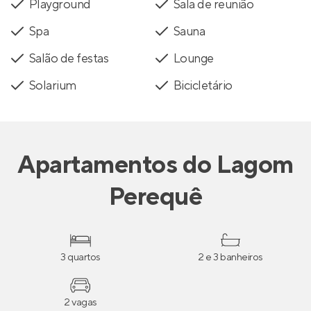
Playground
Sala de reunião
Spa
Sauna
Salão de festas
Lounge
Solarium
Bicicletário
Apartamentos
do
Lagom
Perequê
3 quartos
2 e 3 banheiros
2 vagas