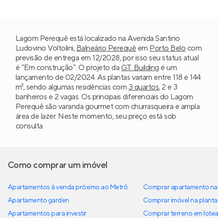
Lagom Perequê está localizado na Avenida Santino
Ludovino Voltolini,
Balneário Perequê
em
Porto Belo
com
previsão de entrega em 12/2028, por isso seu status atual
é “Em construção”. O projeto da
GT. Building
é um
lançamento de 02/2024. As plantas variam entre 118 e 144
m², sendo algumas residências com
3 quartos
, 2 e 3
banheiros e 2 vagas. Os principais diferenciais do Lagom
Perequê são varanda gourmet com churrasqueira e ampla
área de lazer. Neste momento, seu preço está sob
consulta.
Como comprar um imóvel
Apartamentos à venda próximo ao Metrô
Comprar apartamento na 
Apartamento garden
Comprar imóvel na planta
Apartamentos para investir
Comprar terreno em lote