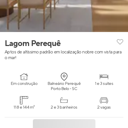
Lagom Perequê
Aptos de altíssimo padrão em localização nobre com vista para
o mar!
Em construção
Balneário Perequê
1 e 3 suítes
Porto Belo - SC
118 e 144 m²
2 e 3 banheiros
2 vagas