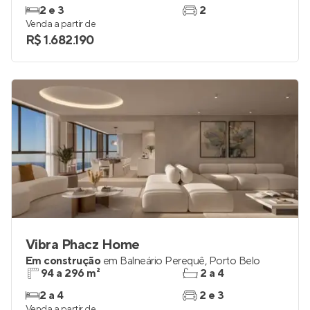
2 e 3
2
Venda a partir de
R$ 1.682.190
Vibra Phacz Home
Em construção
em
Balneário Perequê
,
Porto Belo
94 a 296 m²
2 a 4
2 a 4
2 e 3
Venda a partir de