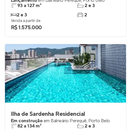
Lançamento
em
Balneário Perequê
,
Porto Belo
93 a 127 m²
2 e 3
2 e 3
2
Venda a partir de
R$ 1.575.000
Ilha de Sardenha Residencial
Em construção
em
Balneário Perequê
,
Porto Belo
82 a 134 m²
2 e 3