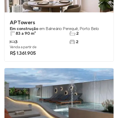
AP Towers
Em construção
em
Balneário Perequê
,
Porto Belo
83 a 90 m²
2
3
2
Venda a partir de
R$ 1.361.905