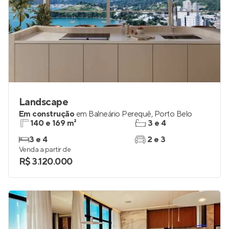
Landscape
Em construção
em
Balneário Perequê
,
Porto Belo
140 e 169 m²
3 e 4
3 e 4
2 e 3
Venda a partir de
R$ 3.120.000