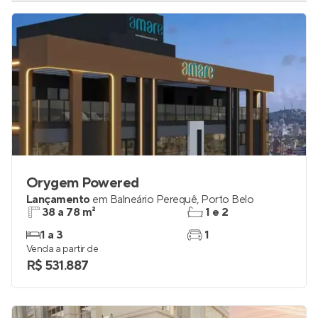
Orygem Powered
Lançamento
em
Balneário Perequê
,
Porto Belo
38 a 78 m²
1 e 2
1 a 3
1
Venda a partir de
R$ 531.887