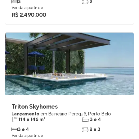
3
2
Venda a partir de
R$ 2.490.000
Triton Skyhomes
Lançamento
em
Balneário Perequê
,
Porto Belo
114 e 146 m²
3 e 4
3 e 4
2 e 3
Venda a partir de