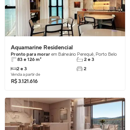
Aquamarine Residencial
Pronto para morar
em
Balneário Perequê
,
Porto Belo
83 e 126 m²
2 e 3
2 e 3
2
Venda a partir de
R$ 3.121.616