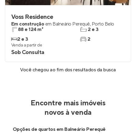
Voss Residence
Em construção
em
Balneário Perequê
,
Porto Belo
88 e 124 m²
2 e 3
2 e 3
2
Venda a partir de
Sob Consulta
Você chegou ao fim dos resultados da busca
Encontre mais imóveis
novos à venda
Opções de quartos em Balneário Perequê