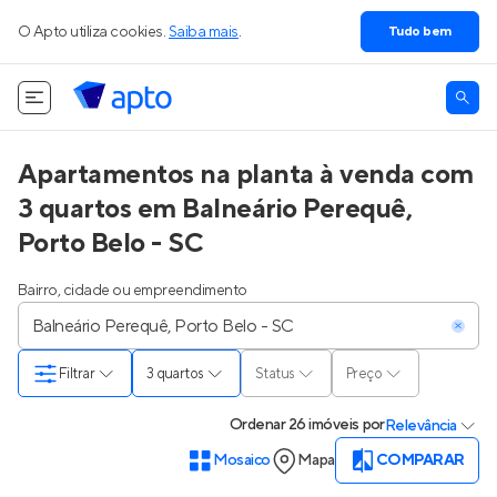
O Apto utiliza cookies.
Saiba mais
.
Tudo bem
Apartamentos na planta à venda com
3 quartos em Balneário Perequê,
Porto Belo - SC
Bairro, cidade ou empreendimento
Filtrar
3 quartos
Status
Preço
Ordenar
26 imóveis
por
Relevância
Mosaico
Mapa
COMPARAR