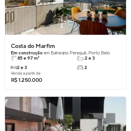
Costa do Marfim
Em construção
em
Balneário Perequê
,
Porto Belo
85 e 97 m²
2 e 3
2 e 3
2
Venda a partir de
R$ 1.250.000