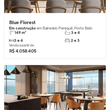
Blue Florest
Em construção
em
Balneário Perequê
,
Porto Belo
149 m²
3 e 4
3 e 4
2 e 3
Venda a partir de
R$ 4.058.405