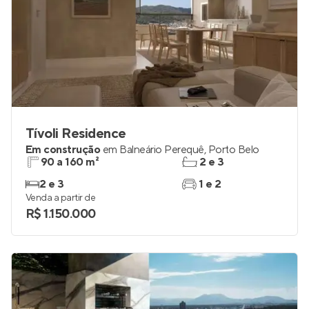
Tívoli Residence
Em construção
em
Balneário Perequê
,
Porto Belo
90 a 160 m²
2 e 3
2 e 3
1 e 2
Venda a partir de
R$ 1.150.000