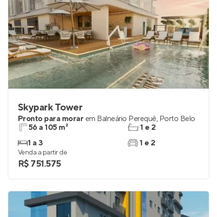
Skypark Tower
Pronto para morar
em
Balneário Perequê
,
Porto Belo
56 a 105 m²
1 e 2
1 a 3
1 e 2
Venda a partir de
R$ 751.575