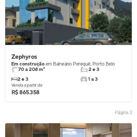
Zephyros
Em construção
em
Balneário Perequê
,
Porto Belo
70 a 208 m²
2 e 3
2 e 3
1 a 3
Venda a partir de
R$ 865.358
Página
2