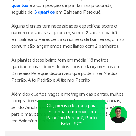
quartos
é a composição de planta mais procurada,
seguida de
3 quartos
em Balneário Perequê.
Alguns clientes tem necessidades especificas sobre o
número de vagas na garagem, sendo 2 vagas o padrão
em Balneário Perequê. Já o número de banheiros, o mais
comum são lançamentos imobiliários com 2 banheiros.
As plantas desse bairro tem em média 118 metros
quadrados mas depende dos tipos de lançamentos em
Balneário Perequê disponíveis que podem ser Médio
Padrão, Alto Padrão e Altíssimo Padrão.
Além dos quartos, vagas e metragem das plantas, muitos
compradores de imóveis tem interesse nos diferenciais,
Olá, precisa de ajuda para
sendo Ampla área de lazer, Condomínio fechado e Vista
encontrar um imóvel em
para o mar, os mais populares nos lançamentos à venda
Balneário Perequê, Porto
em Balneário Perequê.
Belo - SC?