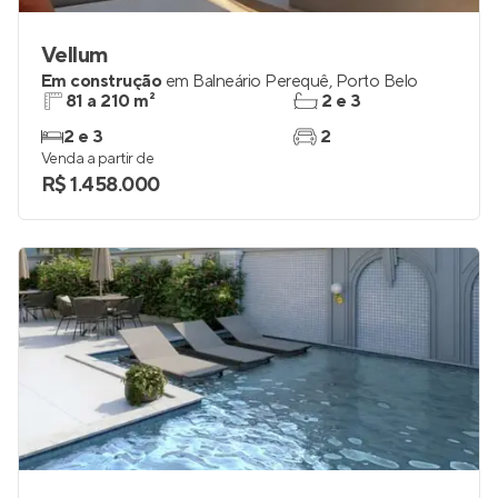
Vellum
Em construção
em
Balneário Perequê
,
Porto Belo
81 a 210 m²
2 e 3
2 e 3
2
Venda a partir de
R$ 1.458.000