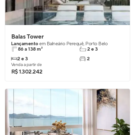
Balas Tower
Lançamento
em
Balneário Perequê
,
Porto Belo
86 a 138 m²
2 e 3
2 e 3
2
Venda a partir de
R$ 1.302.242