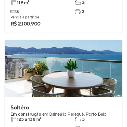
119 m²
3
3
2
Venda a partir de
R$ 2.100.900
Soltéro
Em construção
em
Balneário Perequê
,
Porto Belo
125 a 138 m²
3