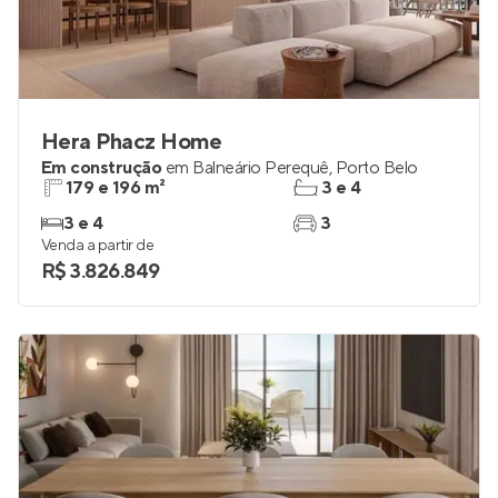
Hera Phacz Home
Em construção
em
Balneário Perequê
,
Porto Belo
179 e 196 m²
3 e 4
3 e 4
3
Venda a partir de
R$ 3.826.849