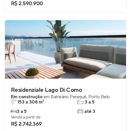
R$ 2.590.900
Residenziale Lago Di Como
Em construção
em
Balneário Perequê
,
Porto Belo
153 a 308 m²
3 a 5
3 a 5
até 3
Venda a partir de
R$ 2.742.369