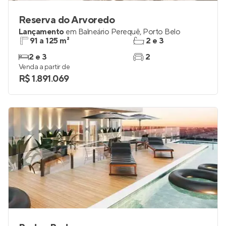
Reserva do Arvoredo
Lançamento
em
Balneário Perequê
,
Porto Belo
91 a 125 m²
2 e 3
2 e 3
2
Venda a partir de
R$ 1.891.069