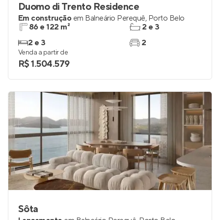
Duomo di Trento Residence
Em construção
em
Balneário Perequê
,
Porto Belo
86 e 122 m²
2 e 3
2 e 3
2
Venda a partir de
R$ 1.504.579
Sôta