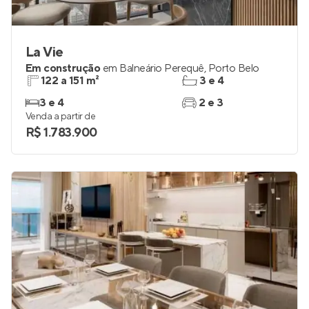
La Vie
Em construção
em
Balneário Perequê
,
Porto Belo
122 a 151 m²
3 e 4
3 e 4
2 e 3
Venda a partir de
R$ 1.783.900