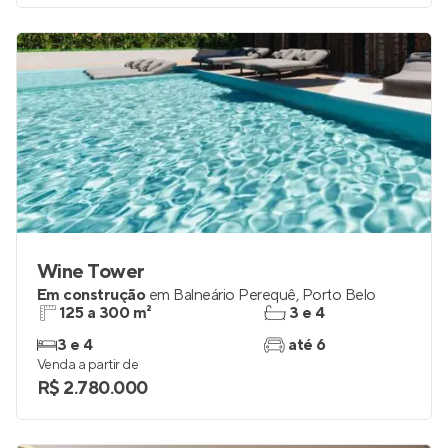
Wine Tower
Em construção
em
Balneário Perequê
,
Porto Belo
125 a 300 m²
3 e 4
3 e 4
até 6
Venda a partir de
R$ 2.780.000