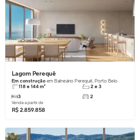
Lagom Perequê
Em construção
em
Balneário Perequê
,
Porto Belo
118 e 144 m²
2 e 3
3
2
Venda a partir de
R$ 2.859.858