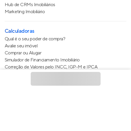
Hub de CRMs Imobiliários
Marketing Imobiliário
Calculadoras
Qual é o seu poder de compra?
Avalie seu imóvel
Comprar ou Alugar
Simulador de Financiamento Imobiliário
Correção de Valores pelo INCC, IGP-M e IPCA
Estimativa de valor do condomínio
Calculo do metro quadrado (m²)
Política de Privacidade
Termos de Serviço
Termos de Uso
© 2015 - 2026
Apto Tecnologia Ltda.
Todos os direitos
reservados