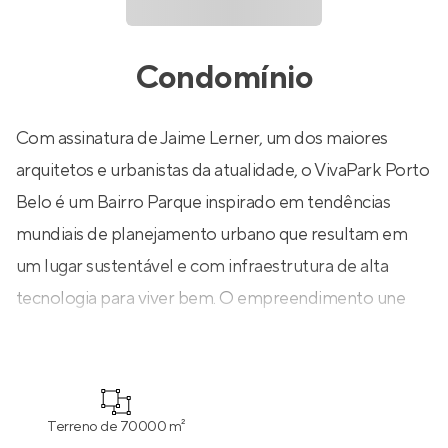
Condomínio
Com assinatura de Jaime Lerner, um dos maiores
arquitetos e urbanistas da atualidade, o VivaPark Porto
Belo é um Bairro Parque inspirado em tendências
mundiais de planejamento urbano que resultam em
um lugar sustentável e com infraestrutura de alta
tecnologia para viver bem. O empreendimento une
espaços de moradia, trabalho, educação, lazer e
cultura, além de um parque com 70 mil m²
proporcionando contato direto com a natureza!
Terreno de 70000 m²