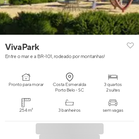
VivaPark
Entre o mar e a BR-101, rodeado por montanhas!
Pronto para morar
Costa Esmeralda
3 quartos
Porto Belo - SC
2 suítes
254 m²
3 banheiros
sem vagas