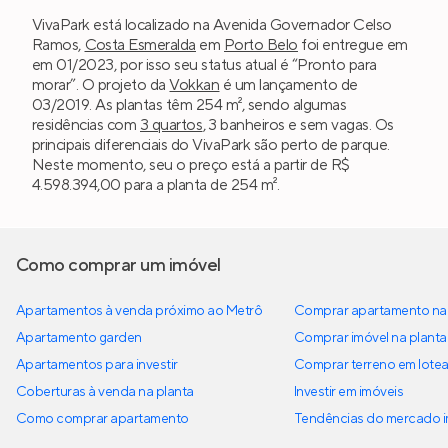
VivaPark está localizado na Avenida Governador Celso
Ramos,
Costa Esmeralda
em
Porto Belo
foi entregue em
em 01/2023, por isso seu status atual é “Pronto para
morar”. O projeto da
Vokkan
é um lançamento de
03/2019. As plantas têm 254 m², sendo algumas
residências com
3 quartos
, 3 banheiros e sem vagas. Os
principais diferenciais do VivaPark são perto de parque.
Neste momento, seu o preço está a partir de R$
4.598.394,00 para a planta de 254 m².
Como comprar um imóvel
Apartamentos à venda próximo ao Metrô
Comprar apartamento na 
Apartamento garden
Comprar imóvel na planta
Apartamentos para investir
Comprar terreno em lote
Coberturas à venda na planta
Investir em imóveis
Como comprar apartamento
Tendências do mercado im