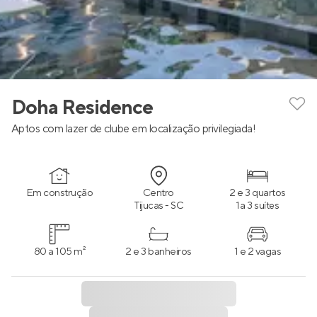
Doha Residence
Aptos com lazer de clube em localização privilegiada!
Em construção
Centro
2 e 3 quartos
Tijucas - SC
1 a 3 suítes
80 a 105 m²
2 e 3 banheiros
1 e 2 vagas