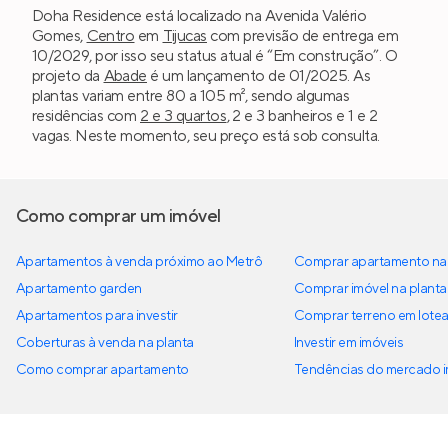
Doha Residence está localizado na Avenida Valério
Gomes,
Centro
em
Tijucas
com previsão de entrega em
10/2029, por isso seu status atual é “Em construção”. O
projeto da
Abade
é um lançamento de 01/2025. As
plantas variam entre 80 a 105 m², sendo algumas
residências com
2 e 3 quartos
, 2 e 3 banheiros e 1 e 2
vagas. Neste momento, seu preço está sob consulta.
Como comprar um imóvel
Apartamentos à venda próximo ao Metrô
Comprar apartamento na 
Apartamento garden
Comprar imóvel na planta
Apartamentos para investir
Comprar terreno em lote
Coberturas à venda na planta
Investir em imóveis
Como comprar apartamento
Tendências do mercado im