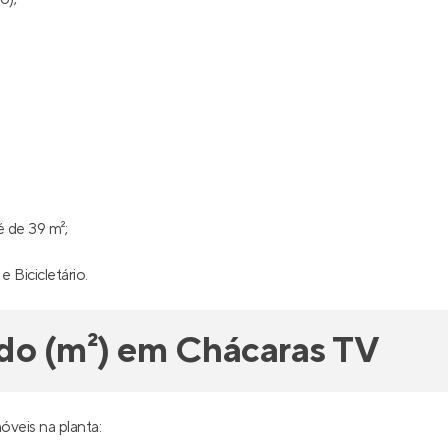
 de 39 m²;
 Bicicletário.
do (m²) em Chácaras TV
veis na planta: