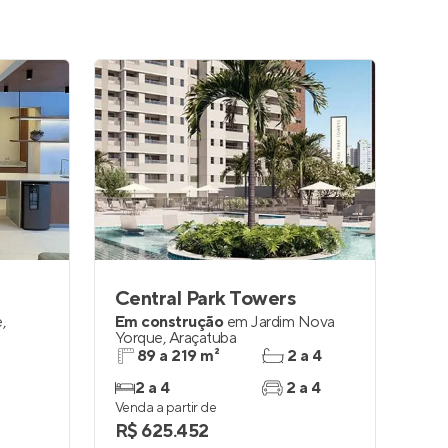
Central Park Towers
e
,
Em construção
em
Jardim Nova
Yorque
,
Araçatuba
89 a 219 m²
2 a 4
2 a 4
2 a 4
Venda a partir de
R$ 625.452