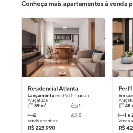
Conheça mais apartamentos à venda p
Residencial Atlanta
Perff
Lançamento
em
Petit-Trianon
,
Em co
Araçatuba
Araçat
39 m²
1
48 
2
0
1 e 
Venda a partir de
Venda a 
R$ 223.990
R$ 42