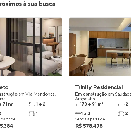
róximos à sua busca
eto
Trinity Residencial
nstrução
em
Vila Mendonça
,
Em construção
em
Saudad
uba
Araçatuba
e 71 m²
1 e 2
73 e 91 m²
2
2
1
1 a 3
2
partir de
Venda a partir de
5.384
R$ 578.478