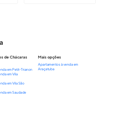
a
os de Chácaras
Mais opções
Apartamentos à venda
em
Araçatuba
nda em Petit-Trianon
nda em Vila
nda em Vila São
enda em Saudade