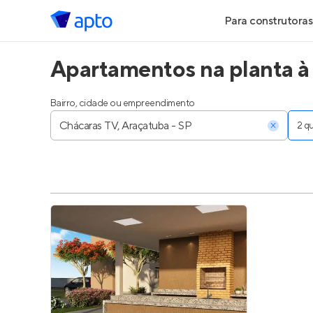
Para construtoras
Apartamentos na planta à
Geração de Le
Geração de Vis
Bairro, cidade ou empreendimento
2 
Geração de Ve
Maiores Const
Parcerias Imobi
Anunciar Imóve
Entrar no Pa