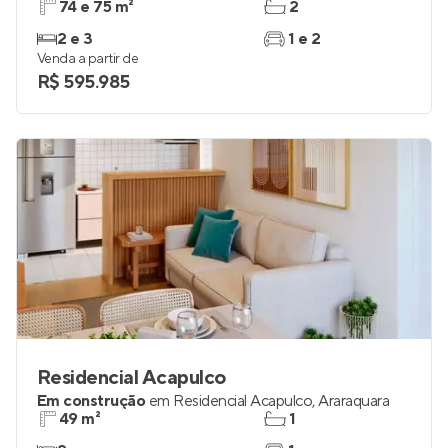
74 e 75 m²
2
2 e 3
1 e 2
Venda a partir de
R$ 595.985
Residencial Acapulco
Em construção
em
Residencial Acapulco
,
Araraquara
49 m²
1