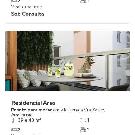
2
1
Venda a partir de
Sob Consulta
Residencial Ares
Pronto para morar
em
Vila Renata Vila Xavier
,
Araraquara
39 e 43 m²
1
2
1