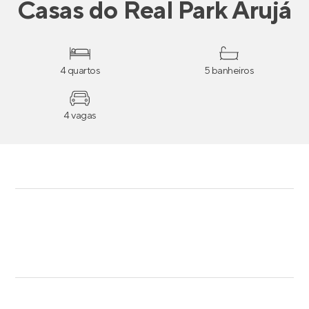
Casas
do
Real Park Arujá
4 quartos
5 banheiros
4 vagas