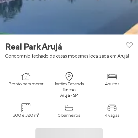
Real Park Arujá
Condomínio fechado de casas modernas localizada em Arujá!
Pronto para morar
Jardim Fazenda
4 suítes
Rincao
Arujá - SP
300 e 320 m²
5 banheiros
4 vagas