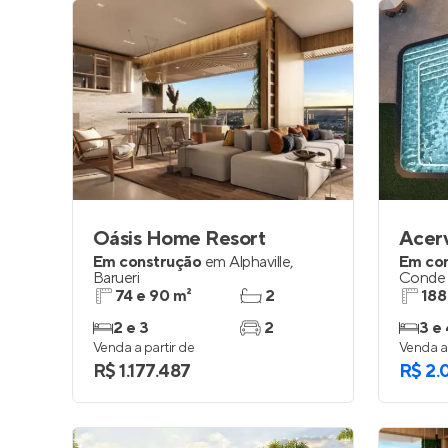
Oásis Home Resort
Acer
Em construção
em
Alphaville
,
Em co
Barueri
Conde 
74 e 90 m²
2
188
2 e 3
2
3 e 
Venda a partir de
Venda a 
R$ 1.177.487
R$ 2.