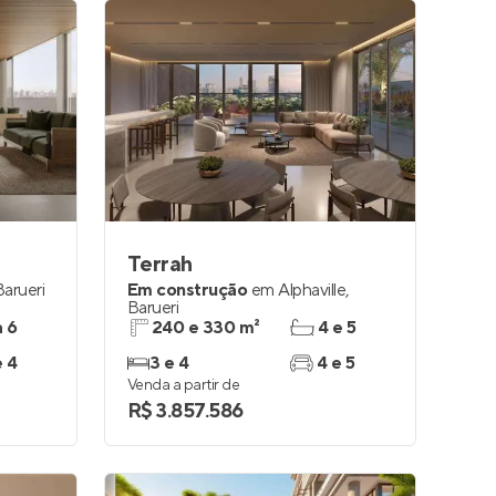
Terrah
Barueri
Em construção
em
Alphaville
,
Barueri
a 6
240 e 330 m²
4 e 5
e 4
3 e 4
4 e 5
Venda a partir de
R$ 3.857.586