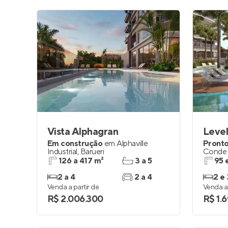
Vista Alphagran
Level
Em construção
em
Alphaville
Pronto
Industrial
,
Barueri
Conde 
126 a 417 m²
3 a 5
95 
2 a 4
2 a 4
2 e 
Venda a partir de
Venda a 
R$ 2.006.300
R$ 1.