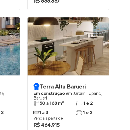
R$ 666.867
Terra Alta Barueri
ta
,
Em construção
em
Jardim Tupanci
,
Barueri
50 a 168 m²
1 e 2
 2
1 a 3
1 e 2
Venda a partir de
R$ 464.915