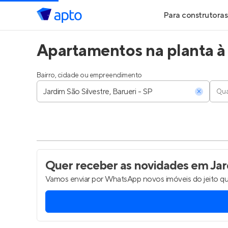
Para construtoras
Apartamentos na planta à 
Geração de Le
Geração de Vis
Bairro, cidade ou empreendimento
Qua
Geração de Ve
Maiores Const
Parcerias Imobi
Quer receber as novidades
em Jard
Vamos enviar por WhatsApp novos imóveis do jeito qu
Anunciar Imóve
Entrar no Pa