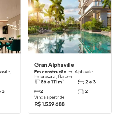
Gran Alphaville
aville
,
Em construção
em
Alphaville
Empresarial
,
Barueri
86 e 111 m²
2 e 3
e 3
2
2
Venda a partir de
R$ 1.559.688