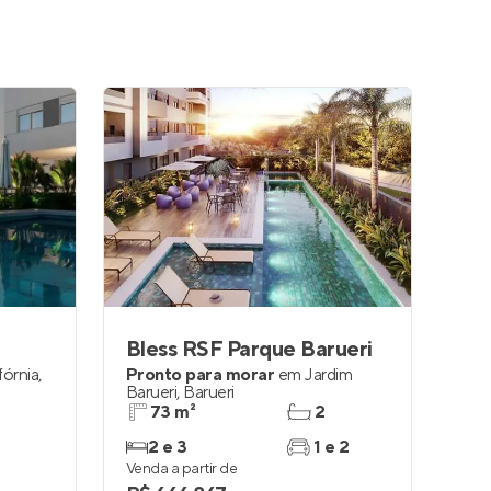
Bless RSF Parque Barueri
fórnia
,
Pronto para morar
em
Jardim
Barueri
,
Barueri
73 m²
2
2 e 3
1 e 2
Venda a partir de