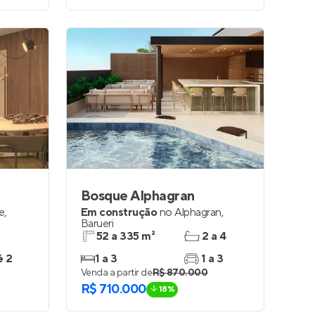
Bosque Alphagran
le
,
Em construção
no
Alphagran
,
Barueri
52 a 335 m²
2 a 4
é 2
1 a 3
1 a 3
Venda a partir de
R$ 870.000
R$ 710.000
18%