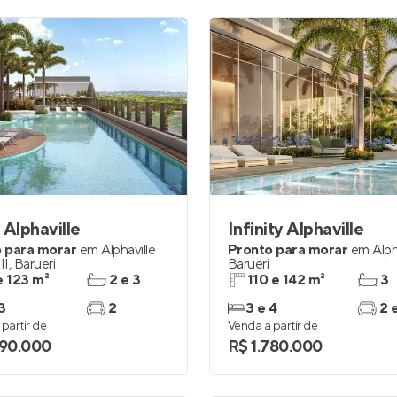
 Alphaville
Infinity Alphaville
 para morar
em
Alphaville
Pronto para morar
em
Alph
II
,
Barueri
Barueri
e 123 m²
2 e 3
110 e 142 m²
3
3
2
3 e 4
2 
partir de
Venda a partir de
690.000
R$ 1.780.000