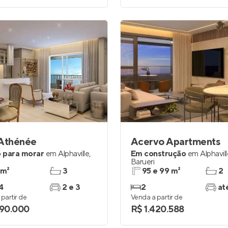
 Athénée
Acervo Apartments
 para morar
em
Alphaville
,
Em construção
em
Alphavil
Barueri
 m²
3
95 e 99 m²
2
4
2 e 3
2
at
partir de
Venda a partir de
990.000
R$ 1.420.588