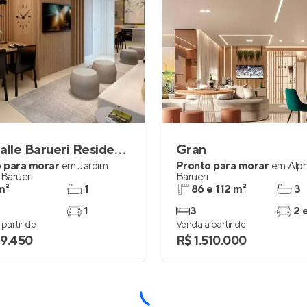
Specialle Barueri Residencial
Gran
 para morar
em
Jardim
Pronto para morar
em
Alph
,
Barueri
Barueri
m²
1
86 e 112 m²
3
1
3
2 
partir de
Venda a partir de
9.450
R$ 1.510.000