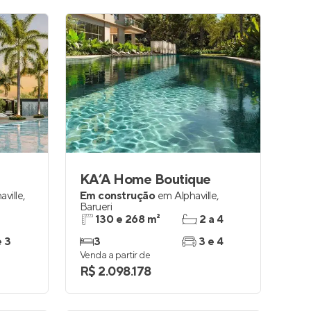
KA’A Home Boutique
aville
,
Em construção
em
Alphaville
,
Barueri
130 e 268 m²
2 a 4
e 3
3
3 e 4
Venda a partir de
R$ 2.098.178