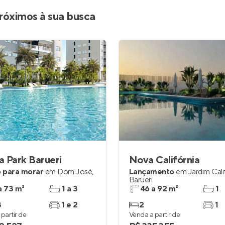
Entrar no Apto
róximos à sua busca
 Park Barueri
Nova Califórnia
 para morar
em
Dom José
,
Lançamento
em
Jardim Cali
Barueri
a 73 m²
1 a 3
46 a 92 m²
1
3
1 e 2
2
1
partir de
Venda a partir de