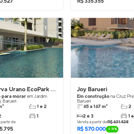
0.527
R$ 335.355
Reserva Urano EcoPark Barueri
Joy Barueri
 para morar
em
Jardim
Em construção
na
Cruz Pre
i
,
Barueri
Barueri
m²
1 e 2
65 a 167 m²
2
2
1
2 e 3
1 e
partir de
Venda a partir de
R$ 631.428
5.795
R$ 570.000
11%