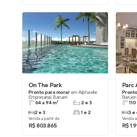
On The Park
Parc
Pronto para morar
em
Alphaville
Pronto
Empresarial
,
Barueri
Barueri
64 a 94 m²
2 e 3
110
2 e 3
1 e 2
3 e 
Venda a partir de
Venda a 
R$ 803.865
R$ 1.