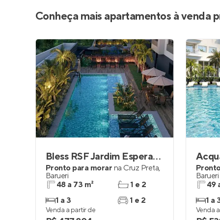
Conheça mais apartamentos à venda p
Bless RSF Jardim Esperança
Acqua
Pronto para morar
na
Cruz Preta
,
Pronto
Barueri
Barueri
48 a 73 m²
1 e 2
49 
1 a 3
1 e 2
1 a 
Venda a partir de
Venda a 