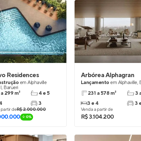
vo Residences
Arbórea Alphagran
nstrução
em
Alphaville
Lançamento
em
Alphaville
,
I
,
Barueri
 a 299 m²
4 e 5
231 a 578 m²
3 
4
3
3 e 4
3 
partir de
R$ 2.000.000
Venda a partir de
000.000
R$ 3.104.200
0%