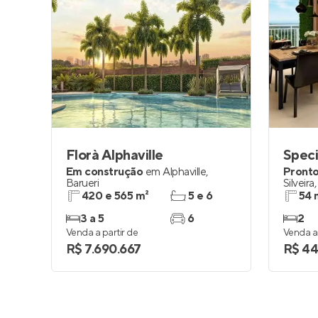
Florà Alphaville
Em construção
em
Alphaville
,
Pronto
Barueri
Silveira
420 e 565 m²
5 e 6
54 
3 a 5
6
2
Venda a partir de
Venda a 
R$ 7.690.667
R$ 44