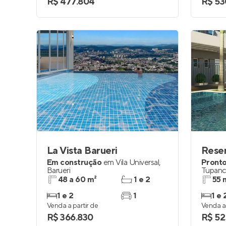
R$ 477.804
R$ 53
La Vista Barueri
Em construção
em
Vila Universal
,
Pronto
Barueri
Tupanc
48 a 60 m²
1 e 2
55 
1 e 2
1
1 e 
Venda a partir de
Venda a 
R$ 366.830
R$ 52