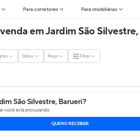
Para corretores
Para imobiliárias
venda em Jardim São Silvestre, 
ads
Leads para Corretores
Leads para Imobiliárias
itas
Corretor+
Hub de imobiliárias
rtos
Status
Preço
Filtrar
ndas
Parcerias imobiliárias
Anunciar imóveis
rutoras
Hub de Corretores
Entrar no Painel de 
liárias
Perfil Verificado
im São Silvestre, Barueri
?
e você está procurando.
is
Anunciar imóveis
QUERO RECEBER
inel de Clientes
Entrar no Painel de Clientes