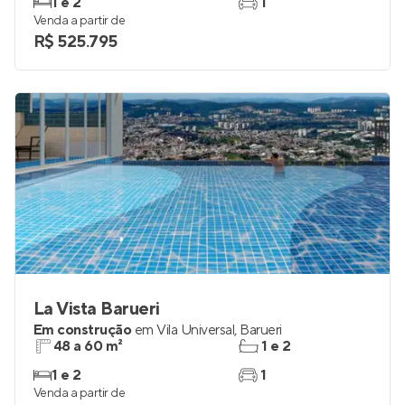
1 e 2
1
Venda a partir de
R$ 525.795
La Vista Barueri
Em construção
em
Vila Universal
,
Barueri
48 a 60 m²
1 e 2
1 e 2
1
Venda a partir de