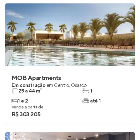
MOB Apartments
Em construção
em
Centro
,
Osasco
25 a 44 m²
1
1 e 2
até 1
Venda a partir de
R$ 303.205