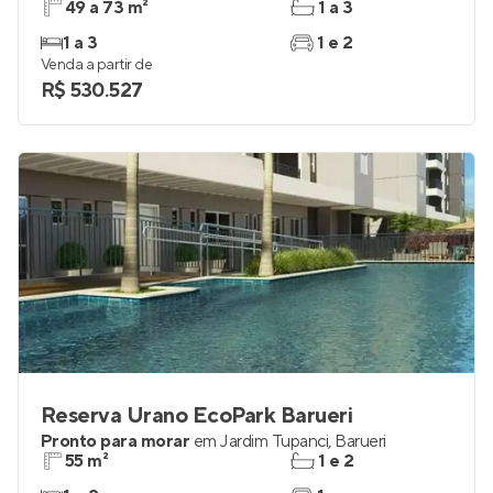
49 a 73 m²
1 a 3
1 a 3
1 e 2
Venda a partir de
R$ 530.527
Reserva Urano EcoPark Barueri
Pronto para morar
em
Jardim Tupanci
,
Barueri
55 m²
1 e 2