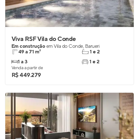
Viva RSF Vila do Conde
Em construção
em
Vila do Conde
,
Barueri
49 a 71 m²
1 e 2
1 a 3
1 e 2
Venda a partir de
R$ 449.279