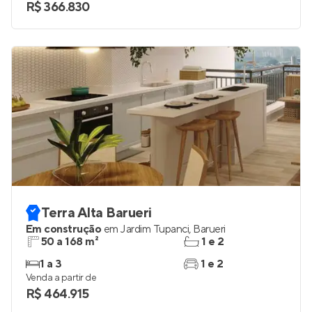
R$ 366.830
Terra Alta Barueri
Em construção
em
Jardim Tupanci
,
Barueri
50 a 168 m²
1 e 2
1 a 3
1 e 2
Venda a partir de
R$ 464.915