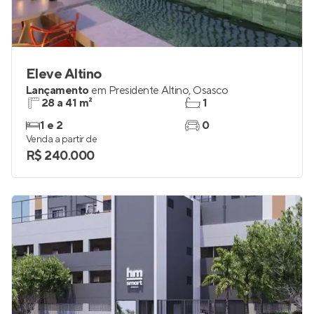
Eleve Altino
Lançamento
em
Presidente Altino
,
Osasco
28 a 41 m²
1
1 e 2
0
Venda a partir de
R$ 240.000