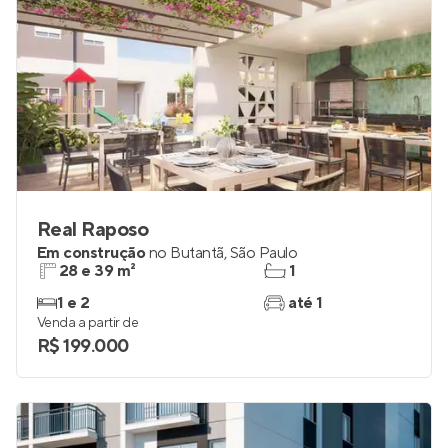
Real Raposo
Em construção
no
Butantã
,
São Paulo
28 e 39 m²
1
1 e 2
até 1
Venda a partir de
R$ 199.000