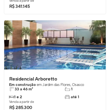
Venda a partir de
R$ 341.145
Residencial Arboretto
Em construção
em
Jardim das Flores
,
Osasco
33 a 46 m²
1
1 e 2
até 1
Venda a partir de
R$ 285.300