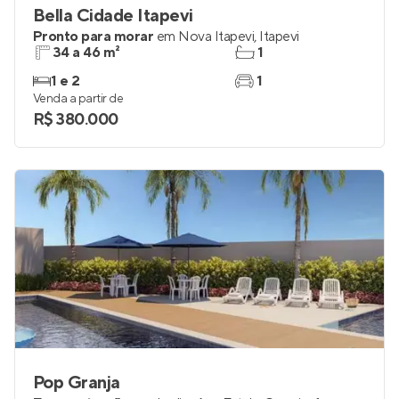
Bella Cidade Itapevi
Pronto para morar
em
Nova Itapevi
,
Itapevi
34 a 46 m²
1
1 e 2
1
Venda a partir de
R$ 380.000
Pop Granja