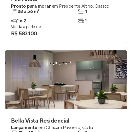
Pronto para morar
em
Presidente Altino
,
Osasco
28 a 56 m²
1
1 e 2
1
Venda a partir de
R$ 583.100
Bella Vista Residencial
Lançamento
em
Chácara Pavoeiro
,
Cotia