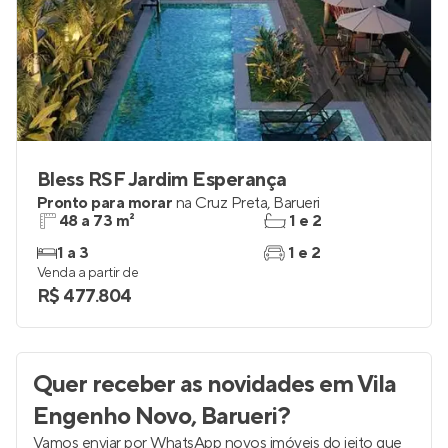
Bless RSF Jardim Esperança
Pronto para morar
na
Cruz Preta
,
Barueri
48 a 73 m²
1 e 2
1 a 3
1 e 2
Venda a partir de
R$ 477.804
Quer receber as novidades
em Vila
Engenho Novo, Barueri
?
Vamos enviar por WhatsApp novos imóveis do jeito que