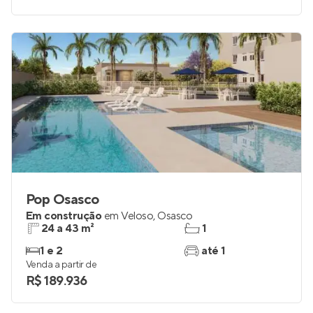
Pop Osasco
Em construção
em
Veloso
,
Osasco
24 a 43 m²
1
1 e 2
até 1
Venda a partir de
R$ 189.936