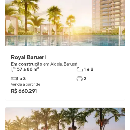
Royal Barueri
Em construção
em
Aldeia
,
Barueri
57 a 86 m²
1 e 2
1 a 3
2
Venda a partir de
R$ 660.291