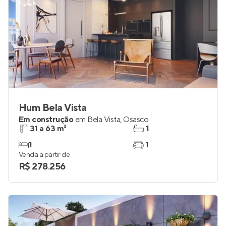
Hum Bela Vista
Em construção
em
Bela Vista
,
Osasco
31 a 63 m²
1
1
1
Venda a partir de
R$ 278.256