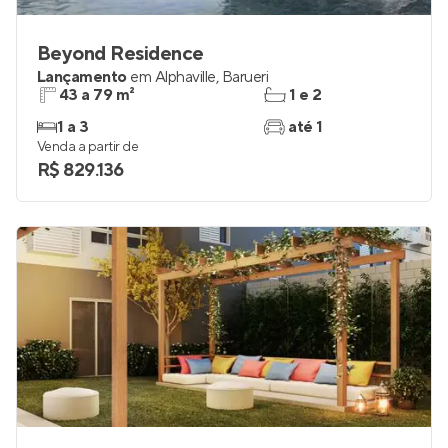
Beyond Residence
Lançamento
em
Alphaville
,
Barueri
43 a 79 m²
1 e 2
1 a 3
até 1
Venda a partir de
R$ 829.136