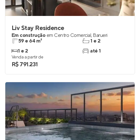
Liv Stay Residence
Em construção
em
Centro Comercial
,
Barueri
59 e 64 m²
1 e 2
1 e 2
até 1
Venda a partir de
R$ 791.231