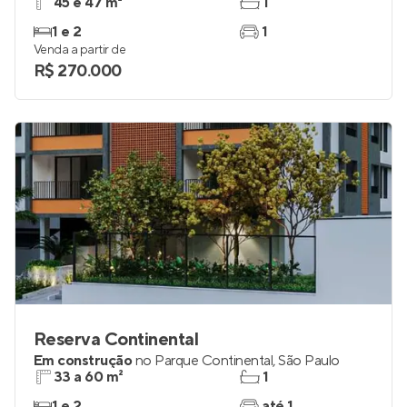
45 e 47 m²
1
1 e 2
1
Venda a partir de
R$ 270.000
Reserva Continental
Em construção
no
Parque Continental
,
São Paulo
33 a 60 m²
1
1 e 2
até 1