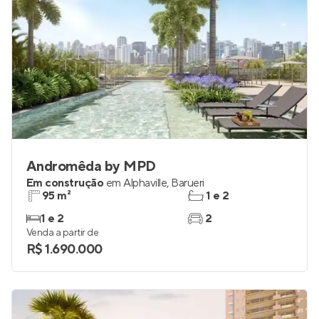
Andromêda by MPD
Em construção
em
Alphaville
,
Barueri
95 m²
1 e 2
1 e 2
2
Venda a partir de
R$ 1.690.000