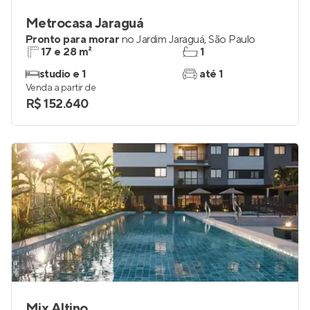
Metrocasa Jaraguá
Pronto para morar
no
Jardim Jaraguá
,
São Paulo
17 e 28 m²
1
studio e 1
até 1
Venda a partir de
R$ 152.640
Mix Altino