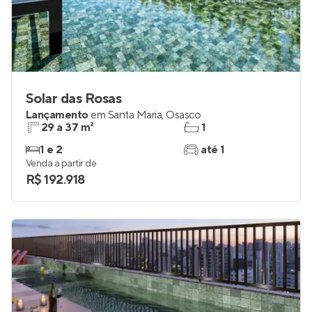
Solar das Rosas
Lançamento
em
Santa Maria
,
Osasco
29 a 37 m²
1
1 e 2
até 1
Venda a partir de
R$ 192.918