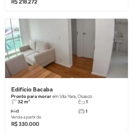
R$ 218.272
Edifício Bacaba
Pronto para morar
em
Vila Yara
,
Osasco
32 m²
1
1
1
Venda a partir de
R$ 330.000