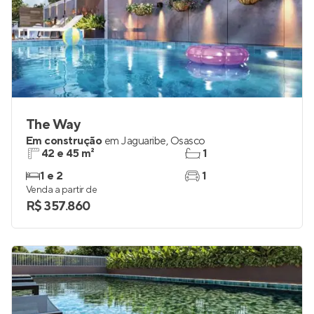
The Way
Em construção
em
Jaguaribe
,
Osasco
42 e 45 m²
1
1 e 2
1
Venda a partir de
R$ 357.860