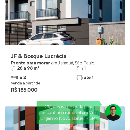
JF & Bosque Lucrécia
Pronto para morar
em
Jaraguá
,
São Paulo
28 a 98 m²
1
1 e 2
até 1
Venda a partir de
R$ 185.000
Olá, precisa de ajuda para
encontrar um imóvel em Vila
Engenho Novo, Barueri - SP?