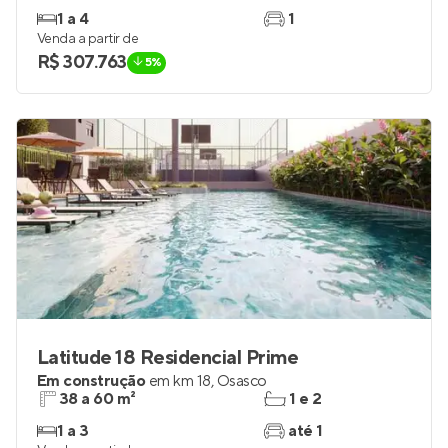
1 a 4
1
Venda a partir de
R$ 307.763
5%
Latitude 18 Residencial Prime
Em construção
em
km 18
,
Osasco
38 a 60 m²
1 e 2
1 a 3
até 1