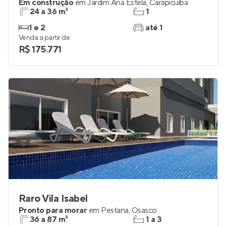
Em construção
em
Jardim Ana Estela
,
Carapicuíba
24 a 36 m²
1
1 e 2
até 1
Venda a partir de
R$ 175.771
Raro Vila Isabel
Pronto para morar
em
Pestana
,
Osasco
36 a 87 m²
1 a 3