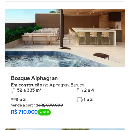
Bosque Alphagran
Em construção
no
Alphagran
,
Barueri
52 a 335 m²
2 a 4
1 a 3
1 a 3
Venda a partir de
R$ 870.000
R$ 710.000
18%