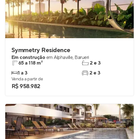
Symmetry Residence
Em construção
em
Alphaville
,
Barueri
65 a 118 m²
2 e 3
1 a 3
2 e 3
Venda a partir de
R$ 958.982