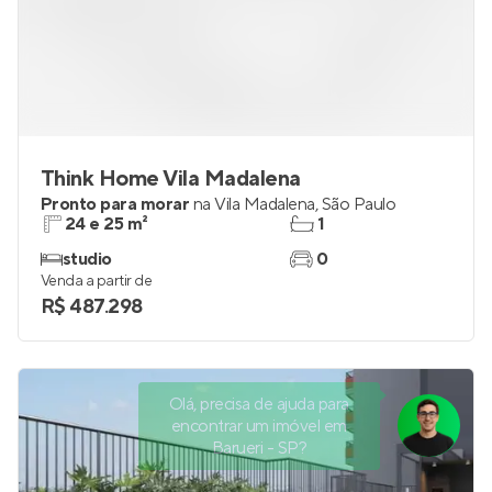
Think Home Vila Madalena
Pronto para morar
na
Vila Madalena
,
São Paulo
24 e 25 m²
1
studio
0
Venda a partir de
R$ 487.298
Olá, precisa de ajuda para
encontrar um imóvel em
Barueri - SP?