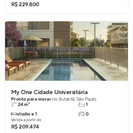
R$ 229.800
My One Cidade Universitária
Pronto para morar
no
Butantã
,
São Paulo
24 m²
1
studio e 1
0
Venda a partir de
R$ 209.474