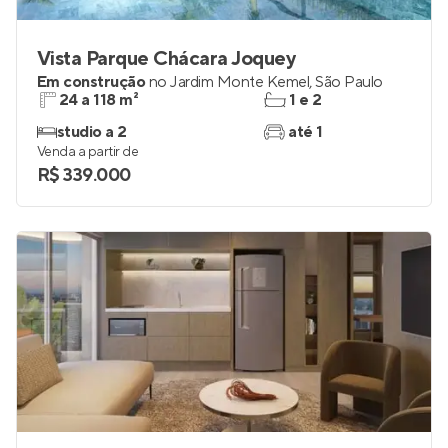
Vista Parque Chácara Joquey
Em construção
no
Jardim Monte Kemel
,
São Paulo
24 a 118 m²
1 e 2
studio a 2
até 1
Venda a partir de
R$ 339.000