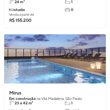
24 m²
1
studio
0
Venda a partir de
R$ 155.200
Mirus
Em construção
na
Vila Madalena
,
São Paulo
23 a 42 m²
1