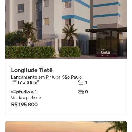
Longitude Tietê
Lançamento
em
Pirituba
,
São Paulo
17 a 28 m²
1
studio e 1
0
Venda a partir de
R$ 195.800