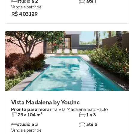
studio a 2
até 1
Venda a partir de
R$ 403.129
Vista Madalena by You,inc
Pronto para morar
na
Vila Madalena
,
São Paulo
25 a 104 m²
1 a 3
studio a 3
até 2
Venda a partir de