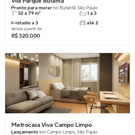
Vila Parque Butantã
Pronto para morar
no
Butantã
,
São Paulo
32 a 79 m²
1 a 3
studio a 3
até 2
Venda a partir de
R$ 320.000
Metrocasa Viva Campo Limpo
Lançamento
em
Campo Limpo
,
São Paulo