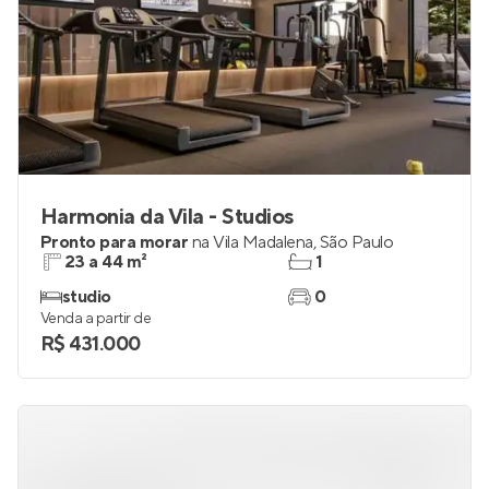
Harmonia da Vila - Studios
Pronto para morar
na
Vila Madalena
,
São Paulo
23 a 44 m²
1
studio
0
Venda a partir de
R$ 431.000