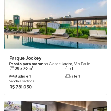
Parque Jockey
Pronto para morar
no
Cidade Jardim
,
São Paulo
38 a 76 m²
1
studio e 1
até 1
Venda a partir de
R$ 781.050