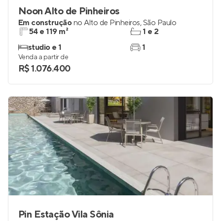
Noon Alto de Pinheiros
Em construção
no
Alto de Pinheiros
,
São Paulo
54 e 119 m²
1 e 2
studio e 1
1
Venda a partir de
R$ 1.076.400
Pin Estação Vila Sônia