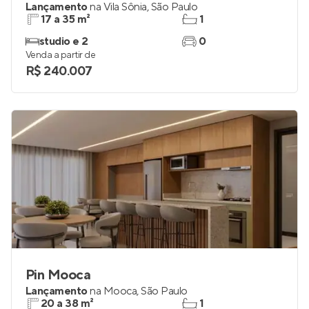
Lançamento
na
Vila Sônia
,
São Paulo
17 a 35 m²
1
studio e 2
0
Venda a partir de
R$ 240.007
Pin Mooca
Lançamento
na
Mooca
,
São Paulo
20 a 38 m²
1