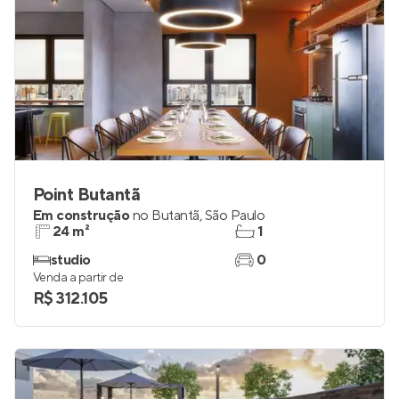
Point Butantã
Em construção
no
Butantã
,
São Paulo
24 m²
1
studio
0
Venda a partir de
R$ 312.105