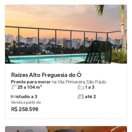
Raízes Alto Freguesia do Ó
Pronto para morar
na
Vila Primavera
,
São Paulo
25 a 104 m²
1 a 3
studio a 3
até 2
Venda a partir de
R$ 258.598