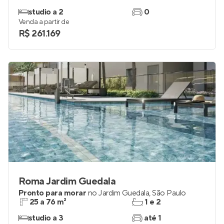
studio a 2
0
Venda a partir de
R$ 261.169
Roma Jardim Guedala
Pronto para morar
no
Jardim Guedala
,
São Paulo
25 a 76 m²
1 e 2
studio a 3
até 1