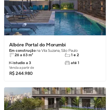
Albóre Portal do Morumbi
Em construção
na
Vila Suzana
,
São Paulo
26 a 63 m²
1 e 2
studio a 3
até 1
Venda a partir de
R$ 244.980