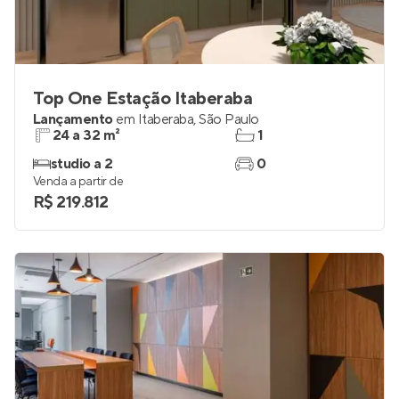
Top One Estação Itaberaba
Lançamento
em
Itaberaba
,
São Paulo
24 a 32 m²
1
studio a 2
0
Venda a partir de
R$ 219.812