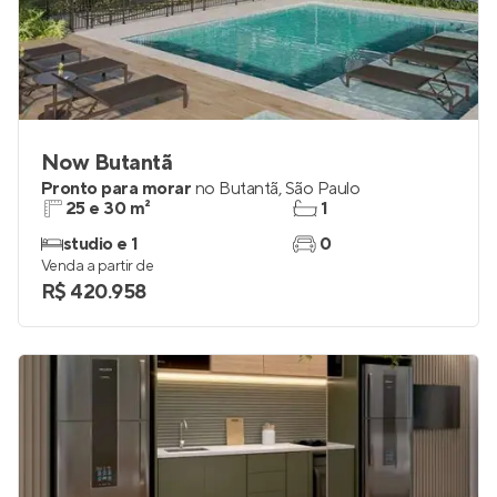
Now Butantã
Pronto para morar
no
Butantã
,
São Paulo
25 e 30 m²
1
studio e 1
0
Venda a partir de
R$ 420.958