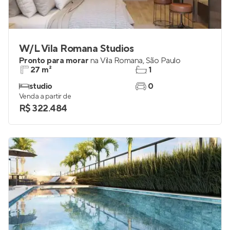
W/L Vila Romana Studios
Pronto para morar
na
Vila Romana
,
São Paulo
27 m²
1
studio
0
Venda a partir de
R$ 322.484