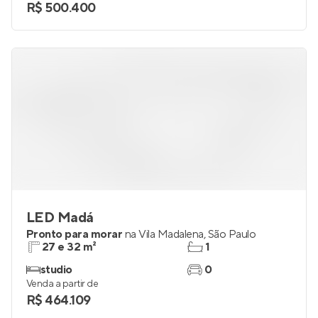
R$ 500.400
LED Madá
Pronto para morar
na
Vila Madalena
,
São Paulo
27 e 32 m²
1
studio
0
Venda a partir de
R$ 464.109