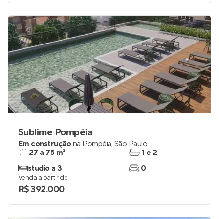
Sublime Pompéia
Em construção
na
Pompéia
,
São Paulo
27 a 75 m²
1 e 2
studio a 3
0
Venda a partir de
R$ 392.000