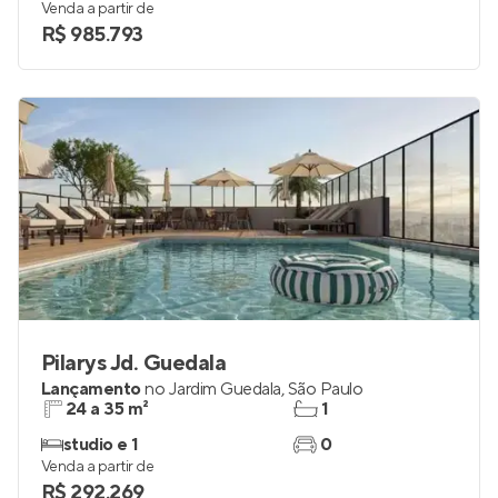
Venda a partir de
R$ 985.793
Pilarys Jd. Guedala
Lançamento
no
Jardim Guedala
,
São Paulo
24 a 35 m²
1
studio e 1
0
Venda a partir de
R$ 292.269