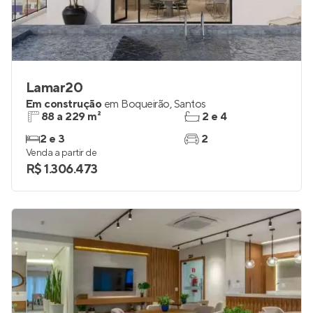
Lamar20
Em construção
em
Boqueirão
,
Santos
88 a 229 m²
2 e 4
2 e 3
2
Venda a partir de
R$ 1.306.473