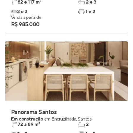
82 e 117 m²
2 e 3
2 e 3
1 e 2
Venda a partir de
R$ 985.000
Panorama Santos
Em construção
em
Encruzilhada
,
Santos
72 a 89 m²
2