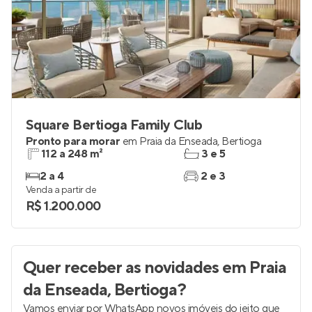
Square Bertioga Family Club
Pronto para morar
em
Praia da Enseada
,
Bertioga
112 a 248 m²
3 e 5
2 a 4
2 e 3
Venda a partir de
R$ 1.200.000
Quer receber as novidades
em Praia
da Enseada, Bertioga
?
Vamos enviar por WhatsApp novos imóveis do jeito que