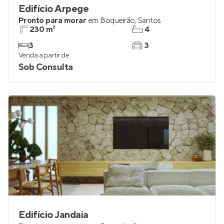
Edifício Arpege
Pronto para morar
em
Boqueirão
,
Santos
230 m²
4
3
3
Venda a partir de
Sob Consulta
Edifício Jandaia