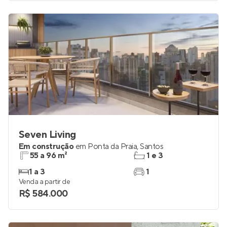
Seven Living
Em construção
em
Ponta da Praia
,
Santos
55 a 96 m²
1 e 3
1 a 3
1
Venda a partir de
R$ 584.000