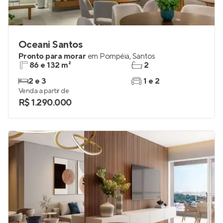
Oceani Santos
Pronto para morar
em
Pompéia
,
Santos
86 e 132 m²
2
2 e 3
1 e 2
Venda a partir de
R$ 1.290.000