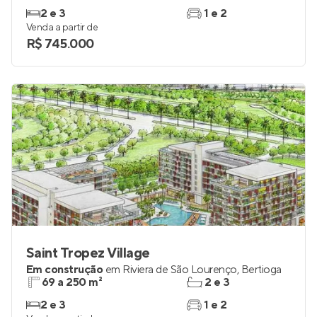
2 e 3
1 e 2
Venda a partir de
R$ 745.000
Saint Tropez Village
Em construção
em
Riviera de São Lourenço
,
Bertioga
69 a 250 m²
2 e 3
2 e 3
1 e 2