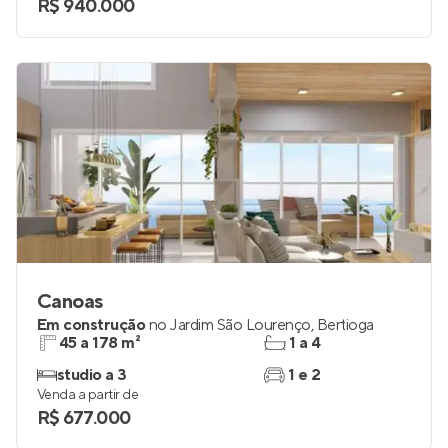
R$ 940.000
Canoas
Em construção
no
Jardim São Lourenço
,
Bertioga
45 a 178 m²
1 a 4
studio a 3
1 e 2
Venda a partir de
R$ 677.000