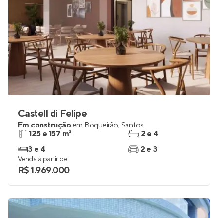
Castell di Felipe
Em construção
em
Boqueirão
,
Santos
125 e 157 m²
2 e 4
3 e 4
2 e 3
Venda a partir de
R$ 1.969.000