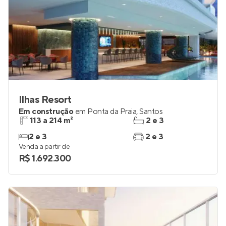
Ilhas Resort
Em construção
em
Ponta da Praia
,
Santos
113 a 214 m²
2 e 3
2 e 3
2 e 3
Venda a partir de
R$ 1.692.300