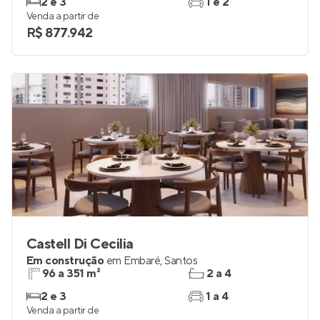
2 e 3
1 e 2
Venda a partir de
R$ 877.942
Castell Di Cecilia
Em construção
em
Embaré
,
Santos
96 a 351 m²
2 a 4
2 e 3
1 a 4
Venda a partir de