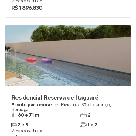
Venda a partir de
R$ 1.896.830
Residencial Reserva de Itaguaré
Pronto para morar
em
Riviera de São Lourenço
,
Bertioga
60 e 71 m²
2
2 e 3
1 e 2
Venda a partir de