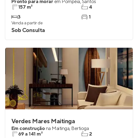
Pronto para morar
em
Pompéia
,
Santos
157 m²
4
3
1
Venda a partir de
Sob Consulta
Verdes Mares Maitinga
Em construção
na
Maitinga
,
Bertioga
69 a 141 m²
2