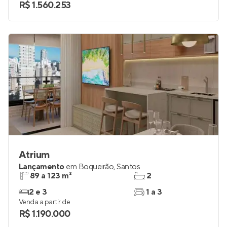
R$ 1.560.253
Atrium
Lançamento
em
Boqueirão
,
Santos
89 a 123 m²
2
2 e 3
1 a 3
Venda a partir de
R$ 1.190.000