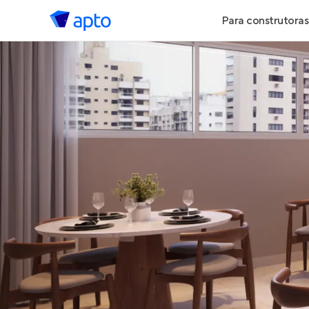
Para construtoras
Geração de 
Geração de Vi
Geração de 
Maiores Cons
Parcerias Imob
Anunciar Imó