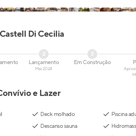
Castell Di Cecilia
2
3
çamento
Lançamento
Em Construção
P
Mai 2024
Aprox
M
Convívio e Lazer
il
Deck molhado
Piscina ad
Descanso sauna
Hidromas