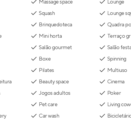
Massage space
Lounge
Squash
Lounge sq
Brinquedoteca
Quadra pol
e
Mini horta
Terraço gri
Salão gourmet
Salão fest
Boxe
Spinning
Pilates
Multiuso
eitura
Beauty space
Cinema
s
Jogos adultos
Poker
Pet care
Living cow
ery
Car wash
Bicicletári