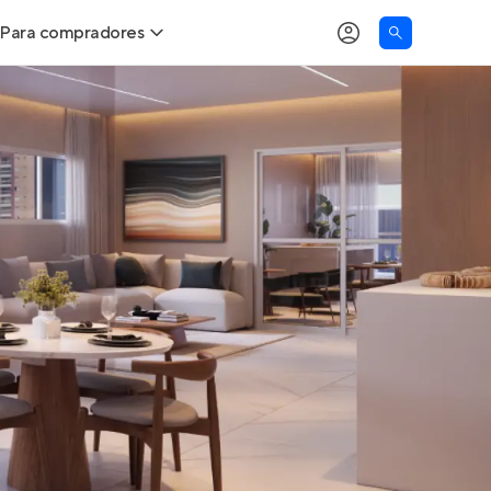
Para compradores
as
Buscar um imóvel novo
Calcule seu Poder de Compra
Comprar x Alugar
Correção do INCC
Simulador de Financiamento
Encontre um corretor