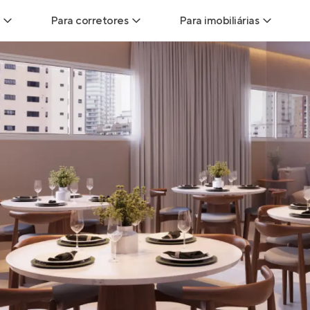
Para corretores
Para imobiliárias
Leads
Leads para Corretores
Leads para Imobiliári
sitas
Corretor+
Hub de imobiliárias
Vendas
Parcerias imobiliárias
Anunciar imóveis
trutoras
Hub de Corretores
iliárias
Perfil Verificado
veis
Anunciar imóveis