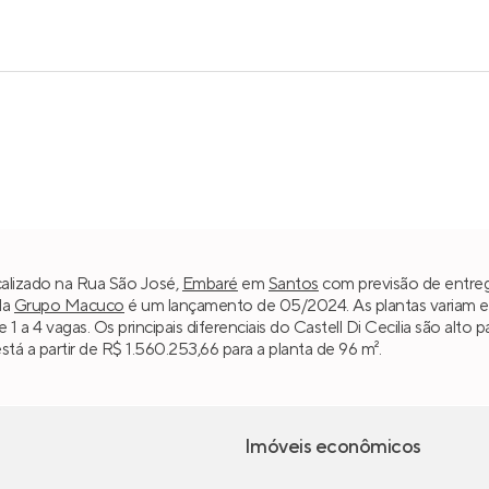
ocalizado na Rua São José,
Embaré
em
Santos
com previsão de entreg
da
Grupo Macuco
é um lançamento de 05/2024. As plantas variam e
 e 1 a 4 vagas. Os principais diferenciais do Castell Di Cecilia são al
á a partir de R$ 1.560.253,66 para a planta de 96 m².
Imóveis econômicos