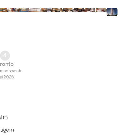
4
ronto
imadamente
ai 2028
ulto
sagem