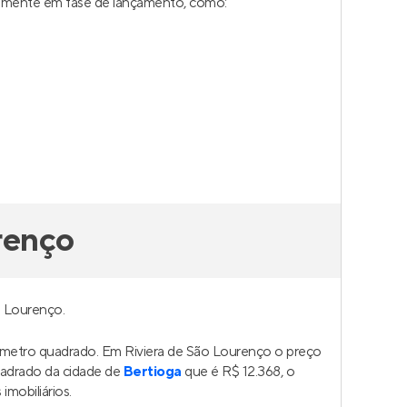
almente em fase de lançamento, como:
renço
o Lourenço.
 metro quadrado. Em Riviera de São Lourenço o preço
adrado da cidade de
Bertioga
que é R$ 12.368, o
mobiliários.