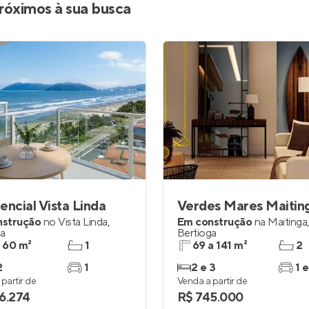
róximos à sua busca
encial Vista Linda
Verdes Mares Maitin
nstrução
no
Vista Linda
,
Em construção
na
Maitinga
,
ga
Bertioga
a 60 m²
1
69 a 141 m²
2
2
1
2 e 3
1 e
partir de
Venda a partir de
6.274
R$ 745.000