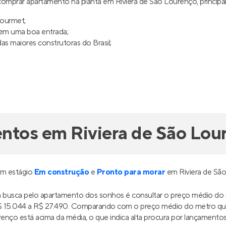
omprar apartamento na planta em Riviera de São Lourenço, princip
gourmet;
uem uma boa entrada;
s maiores construtoras do Brasil;
ntos em Riviera de São Lou
em estágio
Em construção
e
Pronto para morar
em Riviera de Sã
ua busca pelo apartamento dos sonhos é consultar o preço médio do
R$ 15.044 a R$ 27.490. Comparando com o preço médio do metro qu
enço está acima da média, o que indica alta procura por lançamentos i