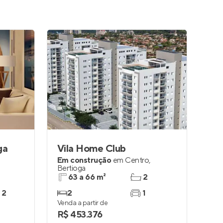
ga
Vila Home Club
Em construção
em
Centro
,
Bertioga
63 a 66 m²
2
 2
2
1
Venda a partir de
R$ 453.376