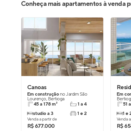
Conheça mais apartamentos à venda p
Canoas
Resid
Em construção
no
Jardim São
Em co
Lourenço
,
Bertioga
Bertio
45 a 178 m²
1 a 4
51 
studio a 3
1 e 2
1 e 
Venda a partir de
Venda a 
R$ 677.000
R$ 65