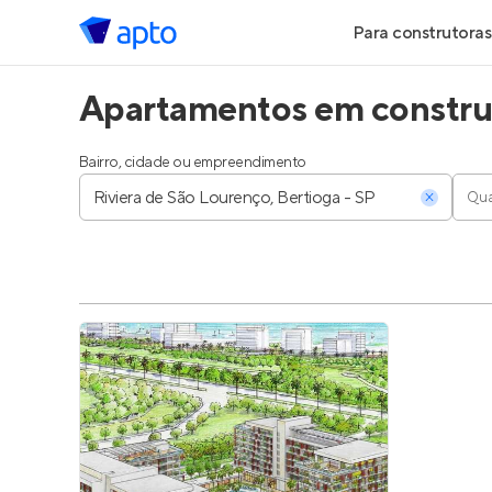
Para construtoras
Apartamentos em construç
Geração de Le
Geração de Vis
Bairro, cidade ou empreendimento
Qua
Geração de Ve
Maiores Const
Parcerias Imobi
Anunciar Imóve
Entrar no Pa