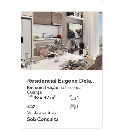
Residencial Eugène Delacroix
Em construção
na
Enseada
,
Guarujá
46 e 47 m²
1
2
1
Venda a partir de
Sob Consulta