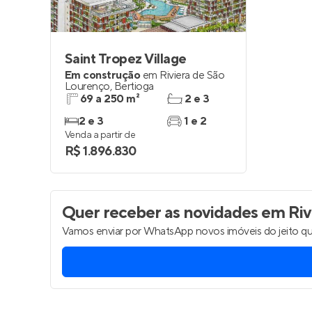
Saint Tropez Village
Em construção
em
Riviera de São
Lourenço
,
Bertioga
69 a 250 m²
2 e 3
2 e 3
1 e 2
Venda a partir de
R$ 1.896.830
Quer receber as novidades
em Rivi
Vamos enviar por WhatsApp novos imóveis do jeito qu