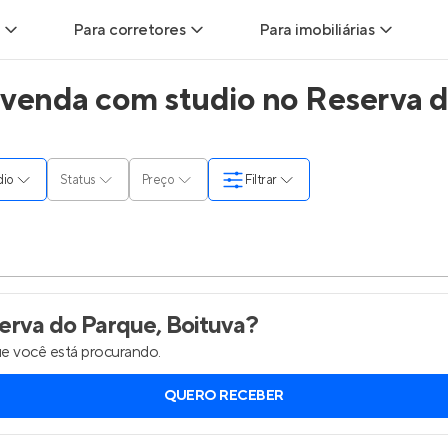
Para corretores
Para imobiliárias
venda com studio no Reserva d
ads
Leads para Corretores
Leads para Imobiliárias
itas
Corretor+
Hub de imobiliárias
dio
Status
Preço
Filtrar
ndas
Parcerias imobiliárias
Anunciar imóveis
rutoras
Hub de Corretores
Entrar no Painel de 
liárias
Perfil Verificado
rva do Parque, Boituva
?
e você está procurando.
is
Anunciar imóveis
QUERO RECEBER
inel de Clientes
Entrar no Painel de Clientes