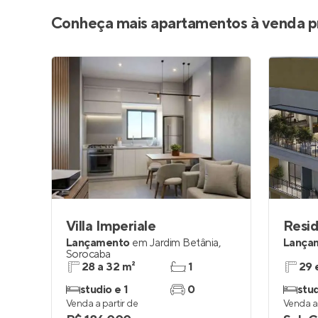
Conheça mais apartamentos à venda p
Villa Imperiale
Resid
Lançamento
em
Jardim Betânia
,
Lança
Sorocaba
28 a 32 m²
1
29 
studio e 1
0
stud
Venda a partir de
Venda a 