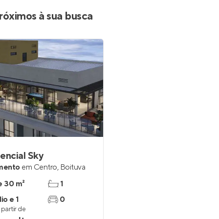
Entrar no Apto
róximos à sua busca
encial Sky
mento
em
Centro
,
Boituva
e 30 m²
1
io e 1
0
partir de