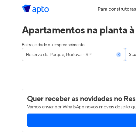
Para construtoras
Apartamentos na planta à 
Geração de Le
Geração de Vis
Bairro, cidade ou empreendimento
Stu
Geração de Ve
Maiores Const
Parcerias Imobi
Quer receber as novidades
no Rese
Vamos enviar por WhatsApp novos imóveis do jeito qu
Anunciar Imóve
Entrar no Pa