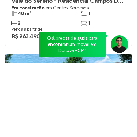
Vale do Sereno - Residencial Campos Dourados
Em construção
em
Centro
,
Sorocaba
40 m²
1
2
1
Venda a partir de
R$ 263.490
Olá, precisa de ajuda para
encontrar um imóvel em
Boituva - SP?
Garden Houses
Lançamento
em
Vila Leopoldina
,
Sorocaba