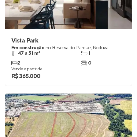
Vista Park
Em construção
no
Reserva do Parque
,
Boituva
47 a 51 m²
1
2
0
Venda a partir de
R$ 365.000