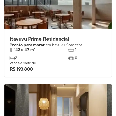
Itavuvu Prime Residencial
Pronto para morar
em
Itavuvu
,
Sorocaba
42 e 47 m²
1
2
0
Venda a partir de
R$ 193.800