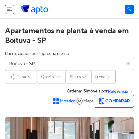
Apartamentos na planta à venda em
Boituva - SP
Bairro, cidade ou empreendimento
Filtrar
Quartos
Status
Preço
Ordenar
5 imóveis
por
Relevância
Mosaico
Mapa
COMPARAR