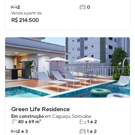
2
0
Venda a partir de
R$ 214.500
Green Life Residence
Em construção
em
Caguaçu
,
Sorocaba
40 a 69 m²
1 e 2
2 e 3
1 e 2