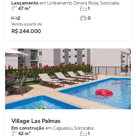
Lançamento
em
Loteamento Dinorá Rosa
,
Sorocaba
47 m²
1
2
0
Venda a partir de
R$ 244.000
Village Las Palmas
Em construção
em
Caguassu
,
Sorocaba
42 m²
1