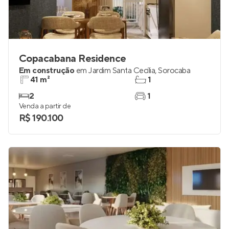
Copacabana Residence
Em construção
em
Jardim Santa Cecília
,
Sorocaba
41 m²
1
2
1
Venda a partir de
R$ 190.100