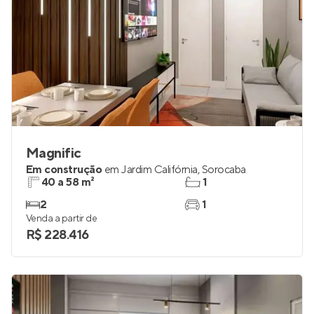
Magnific
Em construção
em
Jardim Califórnia
,
Sorocaba
40 a 58 m²
1
2
1
Venda a partir de
R$ 228.416