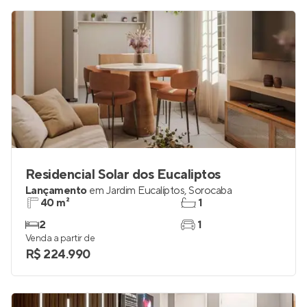
Residencial Solar dos Eucaliptos
Lançamento
em
Jardim Eucalíptos
,
Sorocaba
40 m²
1
2
1
Venda a partir de
R$ 224.990