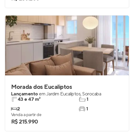
Morada dos Eucaliptos
Lançamento
em
Jardim Eucalíptos
,
Sorocaba
43 e 47 m²
1
2
1
Venda a partir de
R$ 215.990