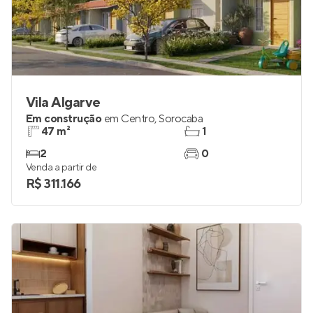
Vila Algarve
Em construção
em
Centro
,
Sorocaba
47 m²
1
2
0
Venda a partir de
R$ 311.166