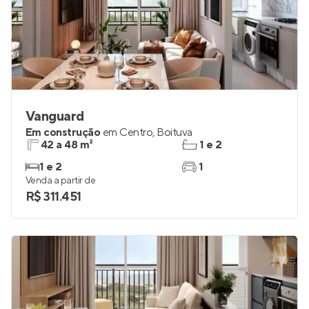
Vanguard
Em construção
em
Centro
,
Boituva
42 a 48 m²
1 e 2
1 e 2
1
Venda a partir de
R$ 311.451