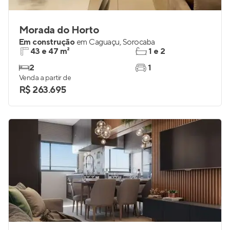
Morada do Horto
Em construção
em
Caguaçu
,
Sorocaba
43 e 47 m²
1 e 2
2
1
Venda a partir de
R$ 263.695