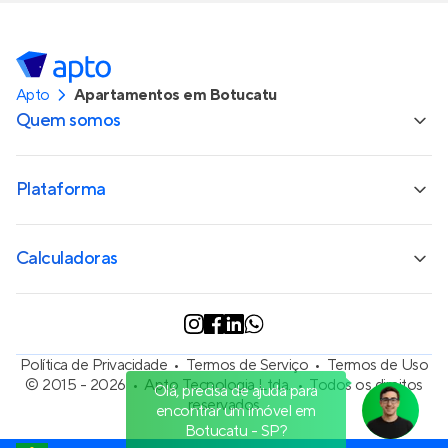
Apto
Apartamentos em Botucatu
Quem somos
Plataforma
Calculadoras
Política de Privacidade
Termos de Serviço
Termos de Uso
© 2015 - 2026
Apto Tecnologia Ltda.
Todos os direitos
Olá, precisa de ajuda para
reservados
encontrar um imóvel em
Botucatu - SP?