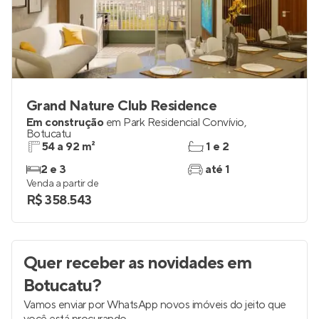
Grand Nature Club Residence
Em construção
em
Park Residencial Convívio
,
Botucatu
54 a 92 m²
1 e 2
2 e 3
até 1
Venda a partir de
R$ 358.543
Quer receber as novidades
em
Botucatu
?
Vamos enviar por WhatsApp novos imóveis do jeito que