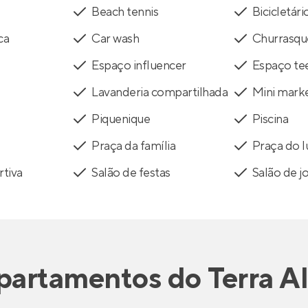
Beach tennis
Bicicletári
ca
Car wash
Churrasqu
Espaço influencer
Espaço te
Lavanderia compartilhada
Mini mark
Piquenique
Piscina
Praça da família
Praça do l
tiva
Salão de festas
Salão de j
partamentos
do
Terra A