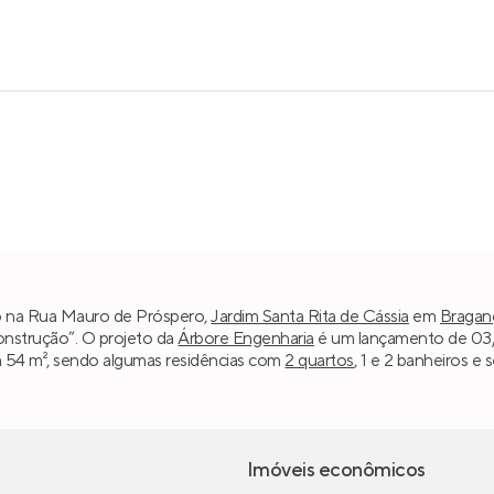
ado na Rua Mauro de Próspero,
Jardim Santa Rita de Cássia
em
Braganç
construção”. O projeto da
Árbore Engenharia
é um lançamento de 03/2
 a 54 m², sendo algumas residências com
2 quartos
, 1 e 2 banheiros 
Imóveis econômicos