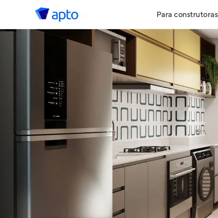
Para construtoras
Geração de 
Geração de Vi
Geração de 
Maiores Cons
Parcerias Imob
Anunciar Imó