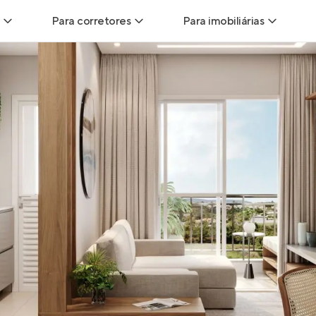
Para corretores
Para imobiliárias
Leads
Leads para Corretores
Leads para Imobiliári
sitas
Corretor+
Hub de imobiliárias
Vendas
Parcerias imobiliárias
Anunciar imóveis
trutoras
Hub de Corretores
iliárias
Perfil Verificado
veis
Anunciar imóveis