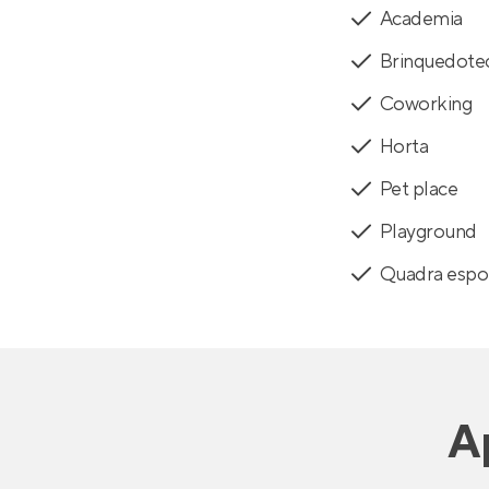
Academia
Brinquedote
Coworking
Horta
Pet place
Playground
Quadra espor
A