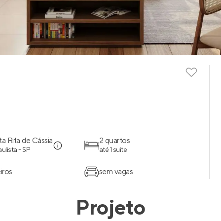
ta Rita de Cássia
2 quartos
ulista - SP
até 1 suíte
iros
sem vagas
Projeto