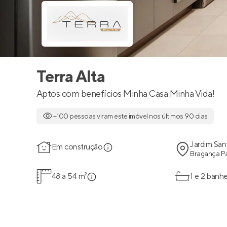
Terra Alta
Aptos com benefícios Minha Casa Minha Vida!
+100 pessoas viram este imóvel nos últimos 90 dias
Jardim San
Em construção
Bragança Pa
48 a 54 m²
1 e 2 banhe