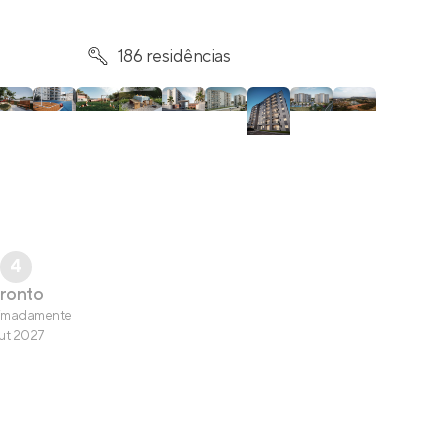
186 residências
4
ronto
imadamente
ut 2027