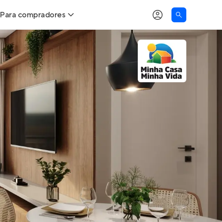
Para compradores
as
Buscar um imóvel novo
Calcule seu Poder de Compra
Comprar x Alugar
Correção do INCC
Simulador de Financiamento
Encontre um corretor