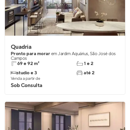
Quadria
Pronto para morar
em
Jardim Aquárius
,
São José dos
Campos
69 e 92 m²
1 e 2
studio e 3
até 2
Venda a partir de
Sob Consulta