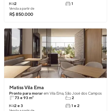
2
1
Venda a partir de
R$ 850.000
Matiss Vila Ema
Pronto para morar
em
Vila Ema
,
São José dos Campos
73 e 93 m²
2
2 e 3
1 e 2
Venda a partir de