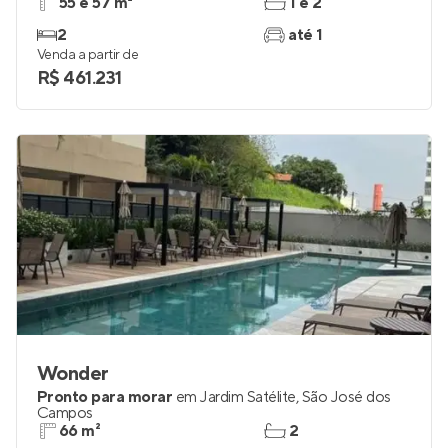
55 e 57 m²
1 e 2
2
até 1
Venda a partir de
R$ 461.231
Wonder
Pronto para morar
em
Jardim Satélite
,
São José dos
Campos
66 m²
2