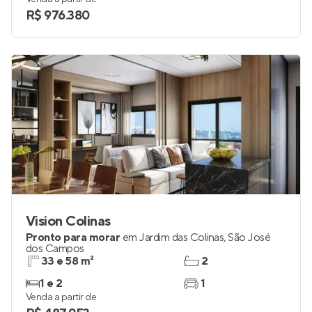
R$ 976.380
Vision Colinas
Pronto para morar
em
Jardim das Colinas
,
São José
dos Campos
33 e 58 m²
2
1 e 2
1
Venda a partir de