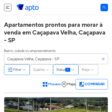
Apartamentos prontos para morar à
venda em Caçapava Velha, Caçapava
- SP
Bairro, cidade ou empreendimento
Filtrar
Quartos
Status
1
Preço
Mosaico
Mapa
COMPARAR