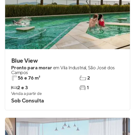
Blue View
Pronto para morar
em
Vila Industrial
,
São José dos
Campos
56 e 76 m²
2
2 e 3
1
Venda a partir de
Sob Consulta