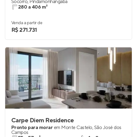
Socorro
,
Pindamonhangaba
280 a 406 m²
Venda a partir de
R$ 271.731
Carpe Diem Residence
Pronto para morar
em
Monte Castelo
,
São José dos
Campos