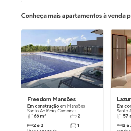
Conheça mais apartamentos à venda p
Freedom Mansões
Em construção
em
Mansões
Em co
Santo Antônio
,
Campinas
Santo 
66 m²
2
57 
2 e 3
1
2 e 