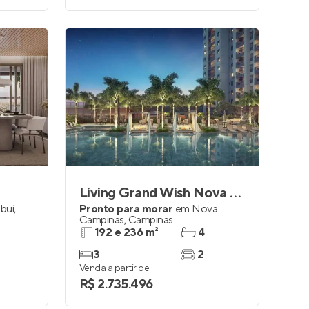
Living Grand Wish Nova Campinas
buí
,
Pronto para morar
em
Nova
Campinas
,
Campinas
192 e 236 m²
4
3
2
Venda a partir de
R$ 2.735.496