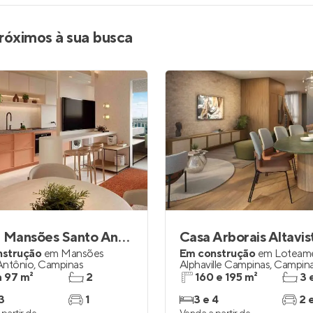
róximos à sua busca
Lazur Mansões Santo Antônio
Casa Arborais Altavis
nstrução
em
Mansões
Em construção
em
Loteam
Antônio
,
Campinas
Alphaville Campinas
,
Campin
a 97 m²
2
160 e 195 m²
3 
3
1
3 e 4
2 