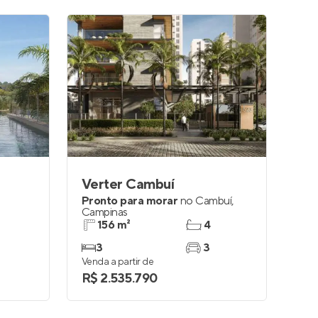
Verter Cambuí
e
Pronto para morar
no
Cambuí
,
Campinas
156 m²
4
3
3
Venda a partir de
R$ 2.535.790