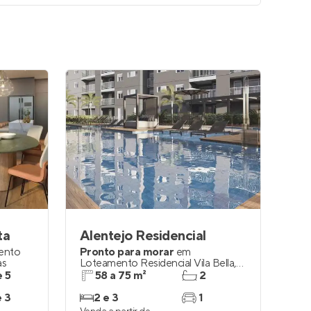
ta
Alentejo Residencial
ento
Pronto para morar
em
as
Loteamento Residencial Vila Bella
,
Campinas
e 5
58 a 75 m²
2
e 3
2 e 3
1