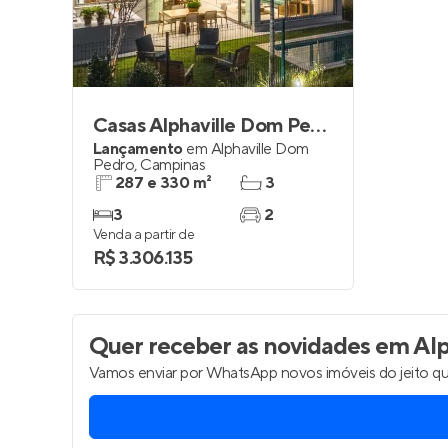
Casas Alphaville Dom Pedro
Lançamento
em
Alphaville Dom
Pedro
,
Campinas
287 e 330 m²
3
3
2
Venda a partir de
R$ 3.306.135
Quer receber as novidades
em Alp
Vamos enviar por WhatsApp novos imóveis do jeito qu