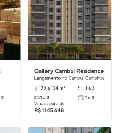
s
Gallery Cambuí Residence
Lançamento
no
Cambuí
,
Campinas
73 a 134 m²
1 a 3
 2
1 a 3
1 e 2
Venda a partir de
R$ 1.145.648