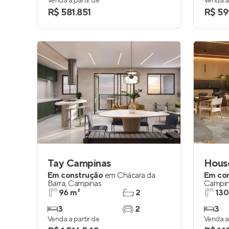
Venda a partir de
Venda a 
R$ 581.851
R$ 59
Tay Campinas
Hous
Em construção
em
Chácara da
Em co
Barra
,
Campinas
Campin
96 m²
2
130
3
2
3
Venda a partir de
Venda a 