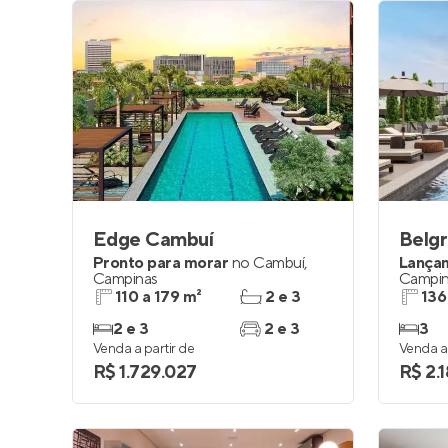
Edge Cambuí
Belgr
Pronto para morar
no
Cambuí
,
Lança
Campinas
Campin
110 a 179 m²
2 e 3
136
2 e 3
2 e 3
3
Venda a partir de
Venda a 
R$ 1.729.027
R$ 2.