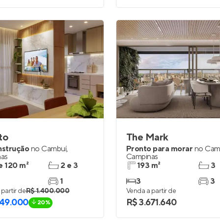
to
The Mark
nstrução
no
Cambuí
,
Pronto para morar
no
Cam
as
Campinas
e 120 m²
2 e 3
193 m²
3
1
3
3
partir de
R$ 1.400.000
Venda a partir de
249.000
R$ 3.671.640
20%