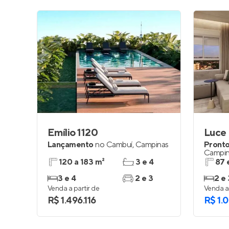
Emílio 1120
Luce
Lançamento
no
Cambuí
,
Campinas
Pronto
Campin
120 a 183 m²
3 e 4
87 
3 e 4
2 e 3
2 e 
Venda a partir de
Venda a 
R$ 1.496.116
R$ 1.