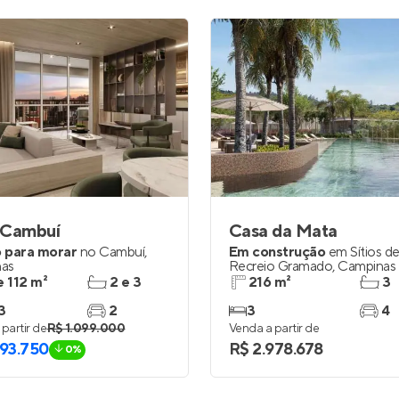
 Cambuí
Casa da Mata
 para morar
no
Cambuí
,
Em construção
em
Sítios d
as
Recreio Gramado
,
Campinas
e 112 m²
2 e 3
216 m²
3
3
2
3
4
partir de
R$ 1.099.000
Venda a partir de
093.750
R$ 2.978.678
0%