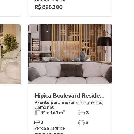
Venda a partir de
R$ 828.300
Hípica Boulevard Residencial
Pronto para morar
em
Palmeiras
,
Campinas
91 e 165 m²
3
3
2
Venda a partir de