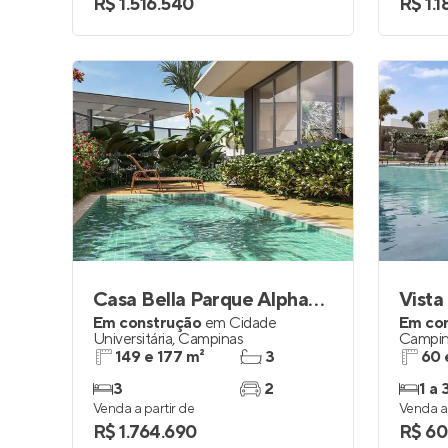
R$ 1.516.540
R$ 1.
Casa Bella Parque Alphaville
Vista
Em construção
em
Cidade
Em co
Universitária
,
Campinas
Campin
149 e 177 m²
3
60 
3
2
1 a 
Venda a partir de
Venda a 
R$ 1.764.690
R$ 60