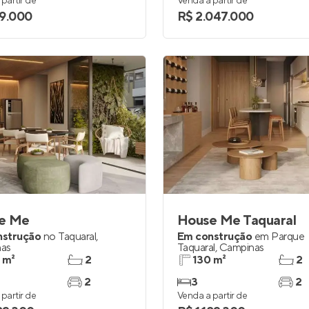
partir de
Venda a partir de
9.000
R$ 2.047.000
e Me
House Me Taquaral
nstrução
no
Taquaral
,
Em construção
em
Parque
as
Taquaral
,
Campinas
 m²
2
130 m²
2
2
3
2
partir de
Venda a partir de