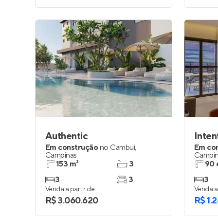
Authentic
Inten
Em construção
no
Cambuí
,
Em co
Campinas
Campin
153 m²
3
90 
3
3
3
Venda a partir de
Venda a 
R$ 3.060.620
R$ 1.