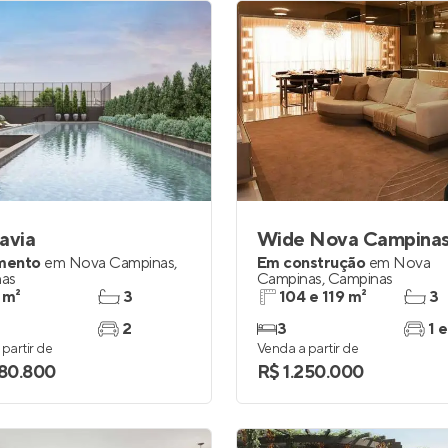
avia
Wide Nova Campina
mento
em
Nova Campinas
,
Em construção
em
Nova
as
Campinas
,
Campinas
 m²
3
104 e 119 m²
3
2
3
1 e
partir de
Venda a partir de
180.800
R$ 1.250.000