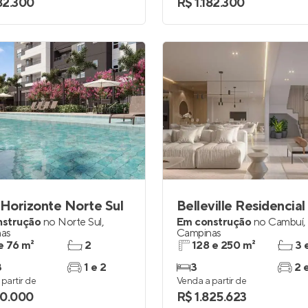
182.300
R$ 1.182.300
 Horizonte Norte Sul
Belleville Residencial
nstrução
no
Norte Sul
,
Em construção
no
Cambuí
,
as
Campinas
e 76 m²
2
128 e 250 m²
3 
3
1 e 2
3
2 
partir de
Venda a partir de
0.000
R$ 1.825.623