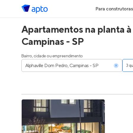
Para construtoras
Apartamentos na planta à
Geração de Le
Campinas - SP
Geração de Vis
Bairro, cidade ou empreendimento
Geração de Ve
3 
Maiores Const
Parcerias Imobi
Anunciar Imóve
Entrar no Pa