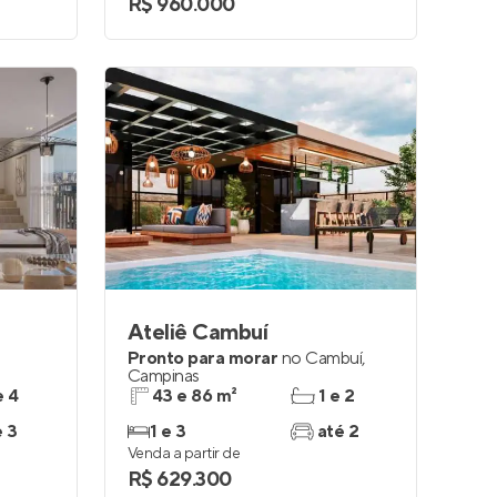
R$ 960.000
Ateliê Cambuí
Pronto para morar
no
Cambuí
,
Campinas
e 4
43 e 86 m²
1 e 2
e 3
1 e 3
até 2
Venda a partir de
R$ 629.300