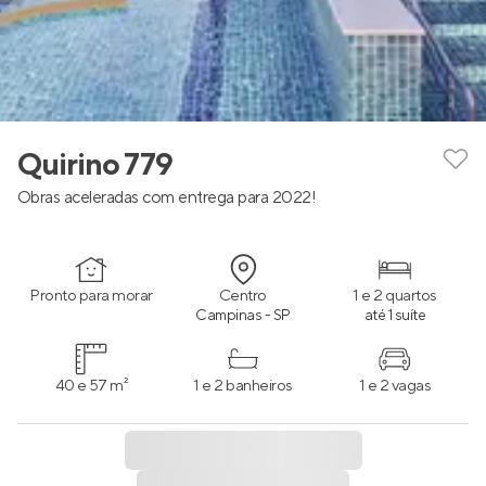
Quirino 779
Obras aceleradas com entrega para 2022!
Pronto para morar
Centro
1 e 2 quartos
Campinas - SP
até 1 suíte
40 e 57 m²
1 e 2 banheiros
1 e 2 vagas