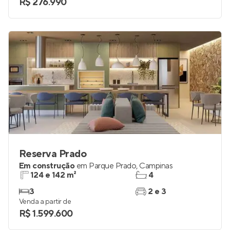
R$ 276.990
Reserva Prado
Em construção
em
Parque Prado
,
Campinas
124 e 142 m²
4
3
2 e 3
Venda a partir de
R$ 1.599.600