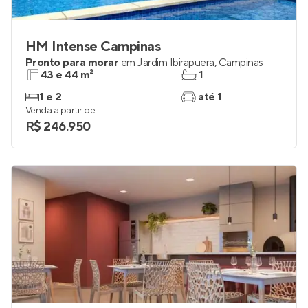
HM Intense Campinas
Pronto para morar
em
Jardim Ibirapuera
,
Campinas
43 e 44 m²
1
1 e 2
até 1
Venda a partir de
R$ 246.950