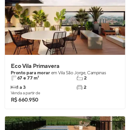
Eco Vila Primavera
Pronto para morar
em
Vila São Jorge
,
Campinas
67 e 77 m²
2
1 a 3
2
Venda a partir de
R$ 660.950