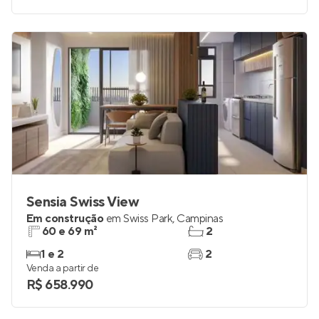
Sensia Swiss View
Em construção
em
Swiss Park
,
Campinas
60 e 69 m²
2
1 e 2
2
Venda a partir de
R$ 658.990