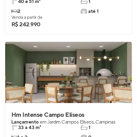
40 e 51 m²
1
2
até 1
Venda a partir de
R$ 242.990
Hm Intense Campo Elíseos
Lançamento
em
Jardim Campos Elíseos
,
Campinas
33 a 43 m²
1