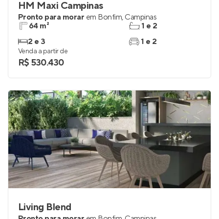
HM Maxi Campinas
Pronto para morar
em
Bonfim
,
Campinas
64 m²
1 e 2
2 e 3
1 e 2
Venda a partir de
R$ 530.430
Living Blend
Pronto para morar
em
Bonfim
,
Campinas