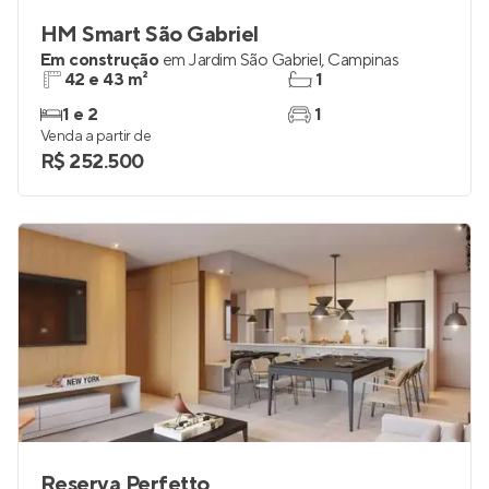
HM Smart São Gabriel
Em construção
em
Jardim São Gabriel
,
Campinas
42 e 43 m²
1
1 e 2
1
Venda a partir de
R$ 252.500
Reserva Perfetto