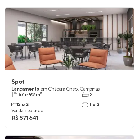
Spot
Lançamento
em
Chácara Cneo
,
Campinas
67 e 92 m²
2
2 e 3
1 e 2
Venda a partir de
R$ 571.641