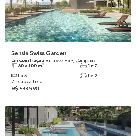
Sensia Swiss Garden
Em construção
em
Swiss Park
,
Campinas
60 a 100 m²
1 e 2
1 a 3
1 e 2
Venda a partir de
R$ 533.990