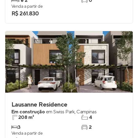
1 e 2
0
Venda a partir de
R$ 261.830
Lausanne Residence
Em construção
em
Swiss Park
,
Campinas
208 m²
4
3
2
Venda a partir de