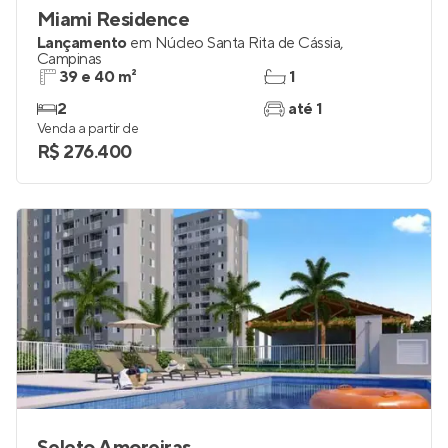
Miami Residence
Lançamento
em
Núcleo Santa Rita de Cássia
,
Campinas
39 e 40 m²
1
2
até 1
Venda a partir de
R$ 276.400