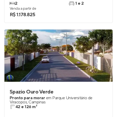
2
1 e 2
Venda a partir de
R$ 1.178.825
Spazio Ouro Verde
Pronto para morar
em
Parque Universitário de
Viracopos
,
Campinas
42 e 126 m²