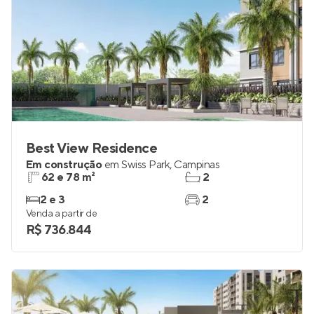
Best View Residence
Em construção
em
Swiss Park
,
Campinas
62 e 78 m²
2
2 e 3
2
Venda a partir de
R$ 736.844