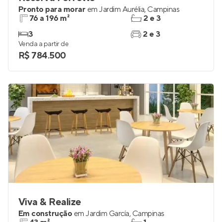
Pronto para morar
em
Jardim Aurélia
,
Campinas
76 a 196 m²
2 e 3
3
2 e 3
Venda a partir de
R$ 784.500
Viva & Realize
Em construção
em
Jardim García
,
Campinas