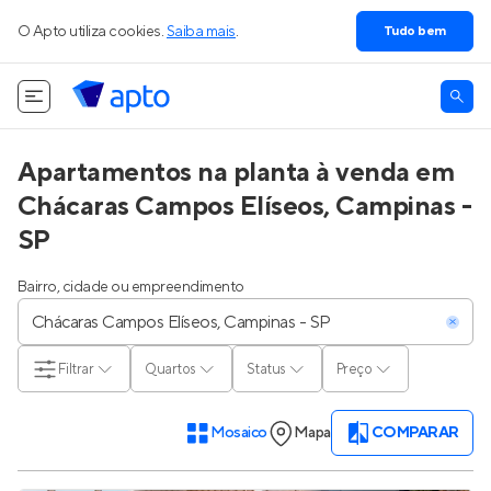
O Apto utiliza cookies.
Saiba mais
.
Tudo bem
Apartamentos na planta à venda em
Chácaras Campos Elíseos, Campinas -
SP
Bairro, cidade ou empreendimento
Filtrar
Quartos
Status
Preço
Mosaico
Mapa
COMPARAR