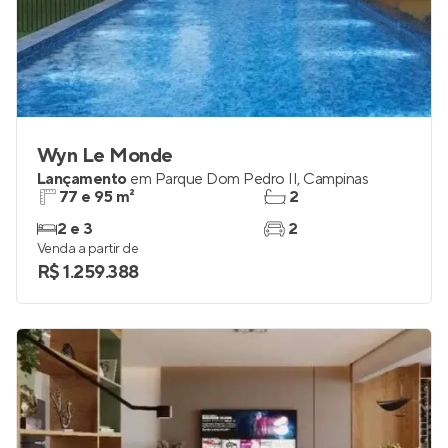
Wyn Le Monde
Lançamento
em
Parque Dom Pedro II
,
Campinas
77 e 95 m²
2
2 e 3
2
Venda a partir de
R$ 1.259.388