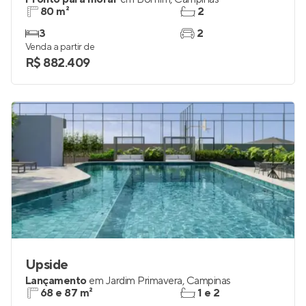
80 m²
2
3
2
Venda a partir de
R$ 882.409
Upside
Lançamento
em
Jardim Primavera
,
Campinas
68 e 87 m²
1 e 2