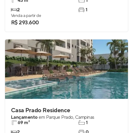
43 m²
1
2
1
Venda a partir de
R$ 293.600
Casa Prado Residence
Lançamento
em
Parque Prado
,
Campinas
69 m²
1
2
0