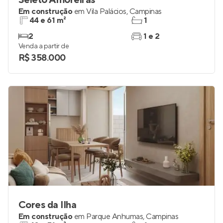
Seleto Amoreiras
Em construção
em
Vila Palácios
,
Campinas
44 e 61 m²
1
2
1 e 2
Venda a partir de
R$ 358.000
Cores da Ilha
Em construção
em
Parque Anhumas
,
Campinas