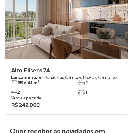
Alto Elíseos 74
Lançamento
em
Chácaras Campos Elíseos
,
Campinas
35 e 41 m²
1
2
1
Venda a partir de
R$ 242.000
Quer receber as novidades
em