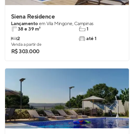
Siena Residence
Lançamento
em
Vila Mingone
,
Campinas
38 e 39 m²
1
2
até 1
Venda a partir de
R$ 303.000