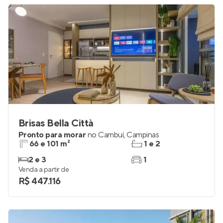
Brisas Bella Città
Pronto para morar
no
Cambuí
,
Campinas
66 e 101 m²
1 e 2
2 e 3
1
Venda a partir de
R$ 447.116