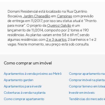
Domani Residencial está localizado na Rua Quintino
Bocaiúva,
Jardim Chapadão
em
Campinas
com previsão
de entrega em 11/2017, por isso seu status atual é “Pronto
para morar”. O projeto da
Queiroz Galvão
é um
lançamento de 11/2014, composto por 2 torres e 190
residências. As plantas variam entre 58 e 69 m², sendo
algumas residências com
2 e 3 quartos
, 2 banheiros e 1 e 2
vagas. Neste momento, seu preço está sob consulta.
Como comprar um imóvel
Apartamentos à venda próximo ao Metrô
Comprar apartamento na 
Apartamento garden
Comprar imóvel na planta
Apartamentos para investir
Comprar terreno em lote
Coberturas à venda na planta
Investir em imóveis
Como comprar apartamento
Tendências do mercado im