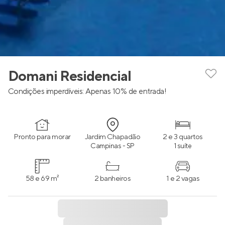
Domani Residencial
Condições imperdíveis: Apenas 10% de entrada!
Pronto para morar
Jardim Chapadão
2 e 3 quartos
Campinas - SP
1 suíte
58 e 69 m²
2 banheiros
1 e 2 vagas