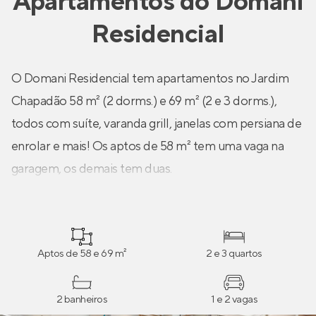
Apartamentos
do
Domani
Residencial
O Domani Residencial tem apartamentos no Jardim
Chapadão 58 m² (2 dorms.) e 69 m² (2 e 3 dorms.),
todos com suíte, varanda grill, janelas com persiana de
enrolar e mais! Os aptos de 58 m² tem uma vaga na
garagem, os demais tem duas.
Aptos de 58 e 69 m²
2 e 3 quartos
2 banheiros
1 e 2 vagas