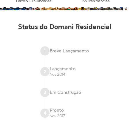
Térreo + 15 Andares
190 residências
Status do
Domani Residencial
1
Breve Lançamento
Lançamento
2
Nov 2014
3
Em Construção
Pronto
4
Nov 2017