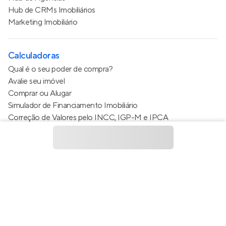
Hub de CRMs Imobiliários
Marketing Imobiliário
Calculadoras
Qual é o seu poder de compra?
Avalie seu imóvel
Comprar ou Alugar
Simulador de Financiamento Imobiliário
Correção de Valores pelo INCC, IGP-M e IPCA
Estimativa de valor do condomínio
Calculo do metro quadrado (m²)
Política de Privacidade
Termos de Serviço
Termos de Uso
© 2015 - 2026
Apto Tecnologia Ltda.
Todos os direitos
reservados